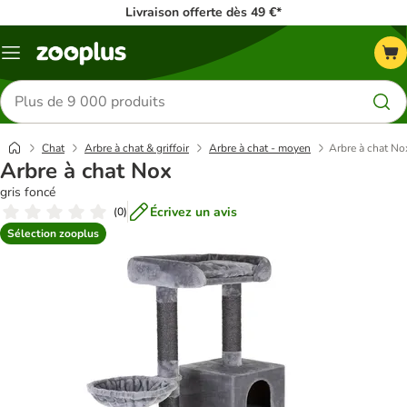
Livraison offerte dès 49 €*
Menu
Rechercher
des
produits
Chat
Arbre à chat & griffoir
Arbre à chat - moyen
Arbre à chat No
Arbre à chat Nox
gris foncé
Écrivez un avis
(
0
)
Sélection zooplus