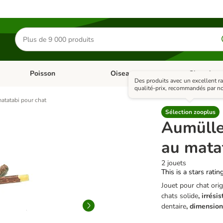
Rechercher
des
produits
Poisson
Oiseau
Cheval
Chat
Dérouler les catégories: Rongeur & Co
Dérouler les catégories: Poisson
Dérouler les 
Des produits avec un excellent r
qualité-prix, recommandés par no
matatabi pour chat
Sélection zooplus
Aumüller
au mata
2 jouets
This is a stars ratin
Jouet pour chat orig
chats solide
, irrési
dentaire
, dimension