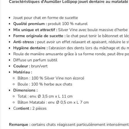
Caractéristiques d'Aumüller Lollipop jouet dentaire au matatabi 
Jouet pour chat en forme de sucette
Qualité premium :
produit 100 % naturel
Mix unique et attractif :
Silver Vine avec boule massive d’herbe
Forme originale de sucette :
le chat peut tenir le bâtonnet et léc
Anti-stress :
peut avoir un effet relaxant et apaisant, réduire le s
Hygiène dentaire :
l’abrasion des dents lors du mâchage et du m
Roule de manière amusante grâce à sa forme ronde, peut être pous
Diffuse un parfum subtil
Couleur :
brun/vert
Matériau :
Bâton : 100 % Silver Vine non écorcé
Boule : 100 % herbe aux chats
Dimensions :
Total : env. Ø 3,5 cm x L 11 cm
Bâton Matatabi : env. Ø 0,5 cm x L 7 cm
Co
ntient :
2 pièces
Remarque :
certains chats réagissent particulièrement intenséme