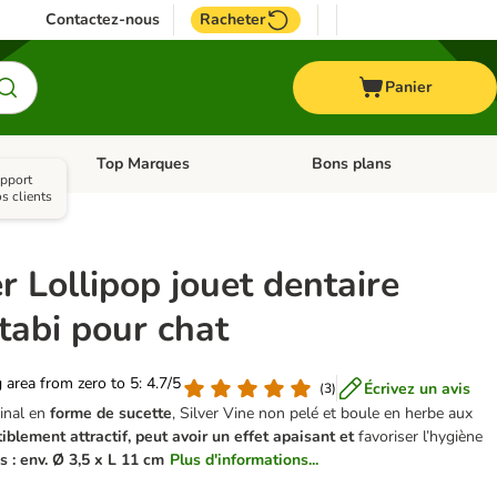
Contactez-nous
Racheter
Panier
Top Marques
Bons plans
catégories: Oiseau
Dérouler les catégories: Cheval
Dérouler les catégories: Top
apport
s clients
 Lollipop jouet dentaire
tabi pour chat
g area from zero to 5: 4.7/5
Écrivez un avis
(
3
)
inal en
forme de sucette
, Silver Vine non pelé et boule en herbe aux
stiblement attractif, peut avoir un effet apaisant et
favoriser l’hygiène
s : env. Ø 3,5 x L 11 cm
Plus d'informations...