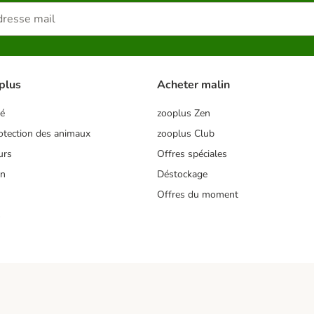
plus
Acheter malin
té
zooplus Zen
tection des animaux
zooplus Club
urs
Offres spéciales
on
Déstockage
Offres du moment
s