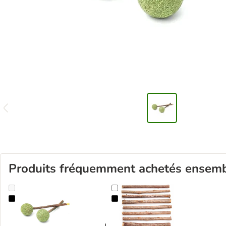
Produits fréquemment achetés ensem
Aumüller Lollipop jouet dentaire au matatabi pour chat
Aumüller Bâtonnets à la vigne d'a