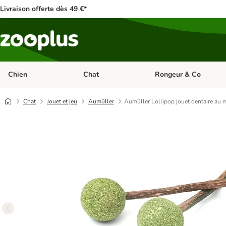
Livraison offerte dès 49 €*
Chien
Chat
Rongeur & Co
Dérouler les catégories: Chien
Dérouler les catégories: 
Chat
Jouet et jeu
Aumüller
Aumüller Lollipop jouet dentaire au 