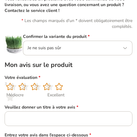
livraison, ou vous avez une question concernant un produit ?
Contactez le service client !
Les champs marqués d'un * doivent obligatoirement être
complétés.
Confirmer la variante du produit
*
Je ne suis pas sûr
Mon avis sur le produit
Votre évaluation
*
1
2
3
4
5
Médiocre
Excellent
Veuillez donner un titre à votre avis
*
Entrez votre avis dans l'espace ci-dessous
*