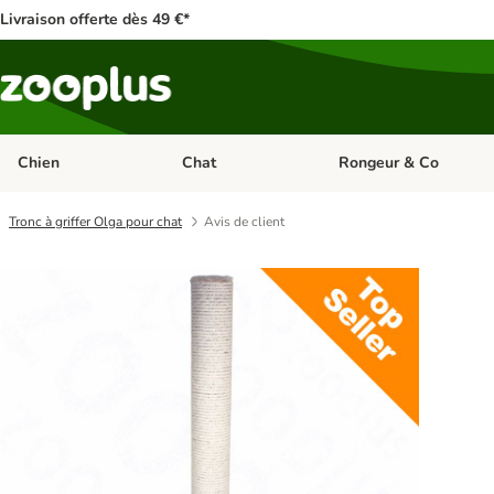
Livraison offerte dès 49 €*
Chien
Chat
Rongeur & Co
Dérouler les catégories: Chien
Dérouler les catégories: 
Tronc à griffer Olga pour chat
Avis de client