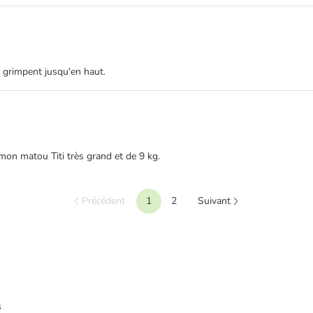
t grimpent jusqu'en haut.
mon matou Titi très grand et de 9 kg.
Précédent
1
2
Suivant
s