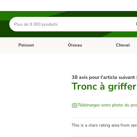
Rechercher
des
produits
Poisson
Oiseau
Cheval
Chat
Dérouler les catégories: Rongeur & Co
Dérouler les catégories: Poisson
Dérouler les 
38 avis pour l'article suivant 
Tronc à griffe
Téléchargez votre photo du pro
This is a stars rating area from zer