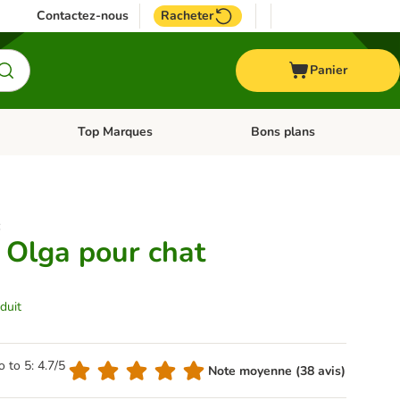
Contactez-nous
Racheter
Panier
Top Marques
Bons plans
catégories: Oiseau
Dérouler les catégories: Cheval
Dérouler les catégories: Top
:
r Olga pour chat
duit
o to 5: 4.7/5
Note moyenne (38 avis)