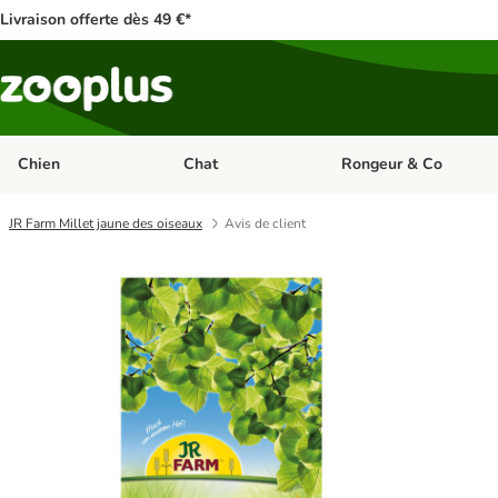
Livraison offerte dès 49 €*
Chien
Chat
Rongeur & Co
Dérouler les catégories: Chien
Dérouler les catégories: 
JR Farm Millet jaune des oiseaux
Avis de client