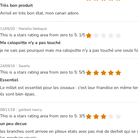
Très bon produit
Arrivé en très bon état, mon canari adore.
|
11/05/20
Marielle Verbayst
This is a stars rating area from zero to 5: 1/5
Ma calopsitte n'y a pas touché
je ne sais pas pourquoi mais ma calopsitte n'y a pas touché une seule foi
|
24/09/19
Swerts
This is a stars rating area from zero to 5: 5/5
Essentiel
Le millet est essentiel pour les oiseaux : c'est leur friandise en même te
ils sont bien épais.
|
08/11/18
galibert nancy
This is a stars rating area from zero to 5: 3/5
un peu decue
les branches sont arrivee en piteux etats avec pas mal de dechet qui se s
les prochain envois