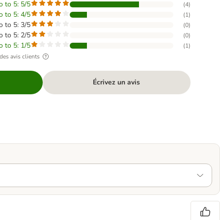
o to 5: 5/5
(
4
)
o to 5: 4/5
(
1
)
o to 5: 3/5
(
0
)
o to 5: 2/5
(
0
)
o to 5: 1/5
(
1
)
des avis clients
Écrivez un avis