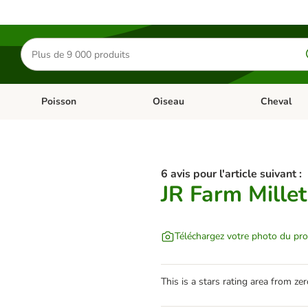
Rechercher
des
produits
Poisson
Oiseau
Cheval
Chat
Dérouler les catégories: Rongeur & Co
Dérouler les catégories: Poisson
Dérouler les 
6 avis pour l'article suivant :
JR Farm Millet
Téléchargez votre photo du pro
This is a stars rating area from zer