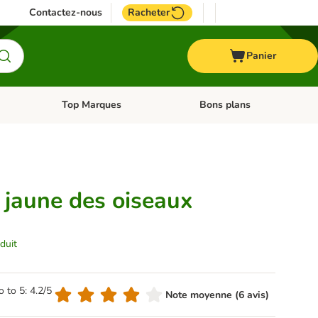
Contactez-nous
Racheter
Panier
Top Marques
Bons plans
catégories: Oiseau
Dérouler les catégories: Cheval
Dérouler les catégories: Top
 jaune des oiseaux
duit
o to 5: 4.2/5
Note moyenne (6 avis)