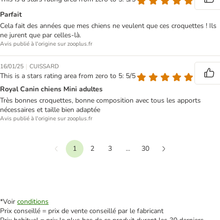
Parfait
Cela fait des années que mes chiens ne veulent que ces croquettes ! Ils
ne jurent que par celles-là.
Avis publié à l'origine sur zooplus.fr
|
16/01/25
CUISSARD
This is a stars rating area from zero to 5: 5/5
Royal Canin chiens Mini adultes
Très bonnes croquettes, bonne composition avec tous les apports
nécessaires et taille bien adaptée
Avis publié à l'origine sur zooplus.fr
1
2
3
...
30
Précédent
Suivant
*Voir
conditions
Prix conseillé = prix de vente conseillé par le fabricant