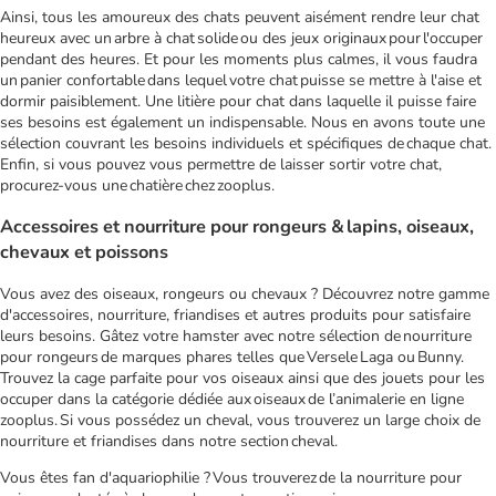
Ainsi, tous les amoureux des chats peuvent aisément rendre leur chat
heureux avec un arbre à chat solide ou des jeux originaux pour l'occuper
pendant des heures. Et pour les moments plus calmes, il vous faudra
un panier confortable dans lequel votre chat puisse se mettre à l'aise et
dormir paisiblement. Une litière pour chat dans laquelle il puisse faire
ses besoins est également un indispensable. Nous en avons toute une
sélection couvrant les besoins individuels et spécifiques de chaque chat.
Enfin, si vous pouvez vous permettre de laisser sortir votre chat,
procurez-vous une chatière chez zooplus.
Accessoires et nourriture pour rongeurs & lapins, oiseaux,
chevaux et poissons
Vous avez des oiseaux, rongeurs ou chevaux ? Découvrez notre gamme
d'accessoires, nourriture, friandises et autres produits pour satisfaire
leurs besoins. Gâtez votre hamster avec notre sélection de nourriture
pour rongeurs de marques phares telles que Versele Laga ou Bunny.
Trouvez la cage parfaite pour vos oiseaux ainsi que des jouets pour les
occuper dans la catégorie dédiée aux oiseaux de l’animalerie en ligne
zooplus. Si vous possédez un cheval, vous trouverez un large choix de
nourriture et friandises dans notre section cheval.
Vous êtes fan d'aquariophilie ? Vous trouverez de la nourriture pour