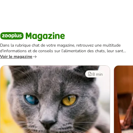
Dans la rubrique chat de votre magazine, retrouvez une multitude
d'informations et de conseils sur l’alimentation des chats, leur santé,
leur bien-être, leur éducation, les jeux dont ils raffolent ou encore
Voir le magazine
les différentes races de chat.
8 min