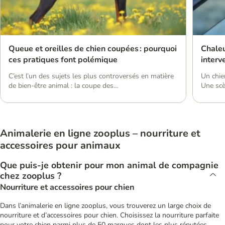
Queue et oreilles de chien coupées : pourquoi
Chaleu
ces pratiques font polémique
interv
C’est l’un des sujets les plus controversés en matière
Un chie
de bien-être animal : la coupe des
Une sc
oreilles (otectomie) et de la queue (caudectomie) chez
Découvr
le chien. En quoi consistent ces pratiques et pourquoi
pouvez i
suscitent-elles autant de débats ? Dans cet article, on
absolum
fait le point sur les raisons de ces mutilations qui
voiture
Animalerie en ligne zooplus – nourriture et
peuvent porter atteinte au bien-être du chien et sur
garde r
les réglementations qui les encadrent aujourd’hui. […]
se répè
accessoires pour animaux
Que puis-je obtenir pour mon animal de compagnie
chez zooplus ?
Nourriture et accessoires pour chien
Dans l’animalerie en ligne zooplus, vous trouverez un large choix de
nourriture et d’accessoires pour chien. Choisissez la nourriture parfaite
pour votre chien parmi plus de 50 marques dont les plus réputées