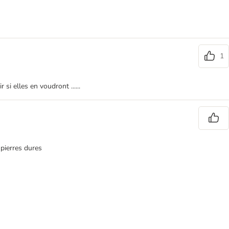
1
i elles en voudront ......
 pierres dures