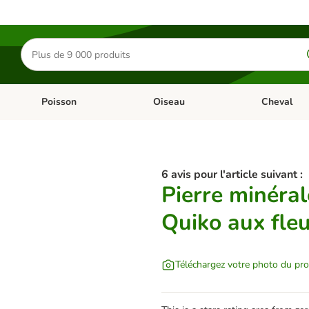
Rechercher
des
produits
Poisson
Oiseau
Cheval
Chat
Dérouler les catégories: Rongeur & Co
Dérouler les catégories: Poisson
Dérouler les 
6 avis pour l'article suivant :
Pierre minéral
Quiko aux fle
Téléchargez votre photo du pro