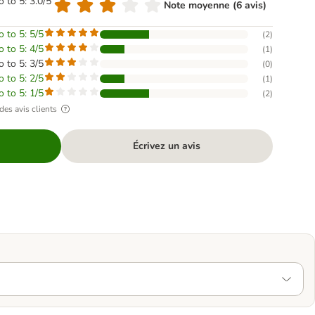
o to 5: 3.0/5
Note moyenne (6 avis)
o to 5: 5/5
(
2
)
o to 5: 4/5
(
1
)
o to 5: 3/5
(
0
)
o to 5: 2/5
(
1
)
o to 5: 1/5
(
2
)
des avis clients
Écrivez un avis