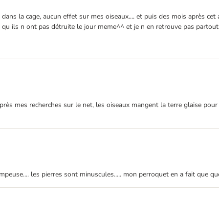
 dans la cage, aucun effet sur mes oiseaux.... et puis des mois après cet 
u ils n ont pas détruite le jour meme^^ et je n en retrouve pas partout c
'après mes recherches sur le net, les oiseaux mangent la terre glaise p
rompeuse.... les pierres sont minuscules..... mon perroquet en a fait que 