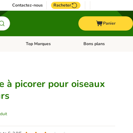
Contactez-nous
Racheter
Panier
Top Marques
Bons plans
catégories: Oiseau
Dérouler les catégories: Cheval
Dérouler les catégories: Top
e à picorer pour oiseaux
urs
duit