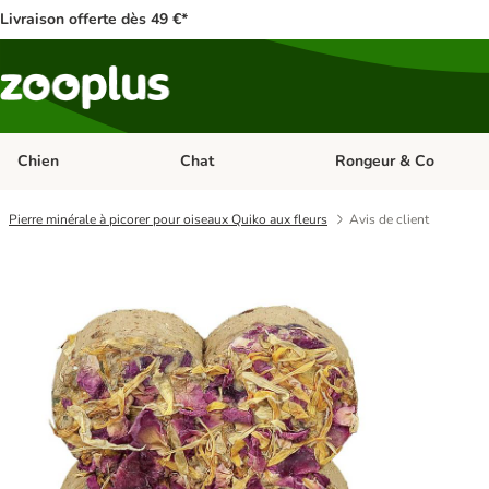
Livraison offerte dès 49 €*
Chien
Chat
Rongeur & Co
Dérouler les catégories: Chien
Dérouler les catégories: 
Pierre minérale à picorer pour oiseaux Quiko aux fleurs
Avis de client