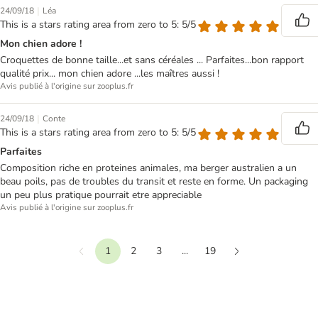
|
24/09/18
Léa
This is a stars rating area from zero to 5: 5/5
Mon chien adore !
Croquettes de bonne taille...et sans céréales ... Parfaites...bon rapport
qualité prix... mon chien adore ...les maîtres aussi !
Avis publié à l'origine sur zooplus.fr
|
24/09/18
Conte
This is a stars rating area from zero to 5: 5/5
Parfaites
Composition riche en proteines animales, ma berger australien a un
beau poils, pas de troubles du transit et reste en forme. Un packaging
un peu plus pratique pourrait etre appreciable
Avis publié à l'origine sur zooplus.fr
1
2
3
...
19
Précédent
Suivant