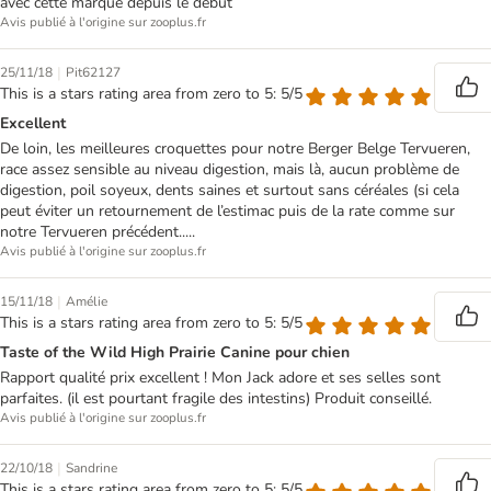
avec cette marque depuis le début
Avis publié à l'origine sur zooplus.fr
|
25/11/18
Pit62127
This is a stars rating area from zero to 5: 5/5
Excellent
De loin, les meilleures croquettes pour notre Berger Belge Tervueren,
race assez sensible au niveau digestion, mais là, aucun problème de
digestion, poil soyeux, dents saines et surtout sans céréales (si cela
peut éviter un retournement de l’estimac puis de la rate comme sur
notre Tervueren précédent.....
Avis publié à l'origine sur zooplus.fr
|
15/11/18
Amélie
This is a stars rating area from zero to 5: 5/5
Taste of the Wild High Prairie Canine pour chien
Rapport qualité prix excellent ! Mon Jack adore et ses selles sont
parfaites. (il est pourtant fragile des intestins) Produit conseillé.
Avis publié à l'origine sur zooplus.fr
|
22/10/18
Sandrine
This is a stars rating area from zero to 5: 5/5