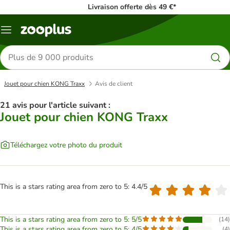
Livraison offerte dès 49 €*
Menu
Rechercher
des
produits
Jouet pour chien KONG Traxx
Avis de client
21 avis pour l'article suivant :
Jouet pour chien KONG Traxx
Téléchargez votre photo du produit
This is a stars rating area from zero to 5: 4.4/5
This is a stars rating area from zero to 5: 5/5
(
14
)
This is a stars rating area from zero to 5: 4/5
(
4
)