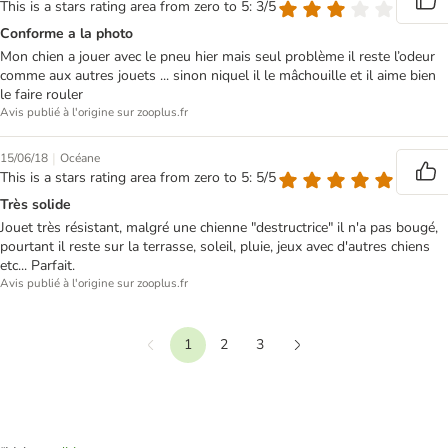
This is a stars rating area from zero to 5: 3/5
Conforme a la photo
Mon chien a jouer avec le pneu hier mais seul problème il reste l’odeur
comme aux autres jouets ... sinon niquel il le mâchouille et il aime bien
le faire rouler
Avis publié à l'origine sur zooplus.fr
|
15/06/18
Océane
This is a stars rating area from zero to 5: 5/5
Très solide
Jouet très résistant, malgré une chienne "destructrice" il n'a pas bougé,
pourtant il reste sur la terrasse, soleil, pluie, jeux avec d'autres chiens
etc... Parfait.
Avis publié à l'origine sur zooplus.fr
1
2
3
Précédent
Suivant