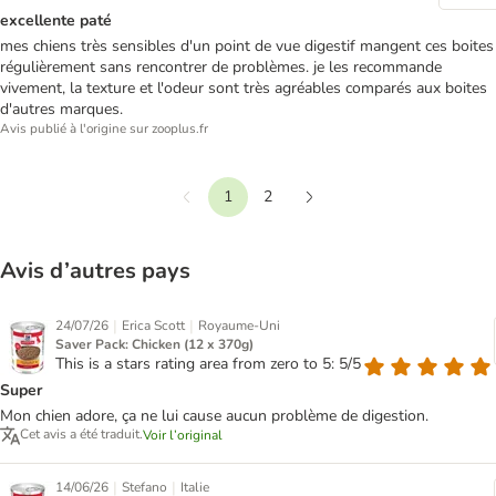
excellente paté
mes chiens très sensibles d'un point de vue digestif mangent ces boites
régulièrement sans rencontrer de problèmes. je les recommande
vivement, la texture et l'odeur sont très agréables comparés aux boites
d'autres marques.
Avis publié à l'origine sur zooplus.fr
1
2
Précédent
Suivant
Avis d’autres pays
|
|
24/07/26
Erica Scott
Royaume-Uni
Saver Pack: Chicken (12 x 370g)
This is a stars rating area from zero to 5: 5/5
Super
Mon chien adore, ça ne lui cause aucun problème de digestion.
Cet avis a été traduit.
Voir l’original
|
|
14/06/26
Stefano
Italie