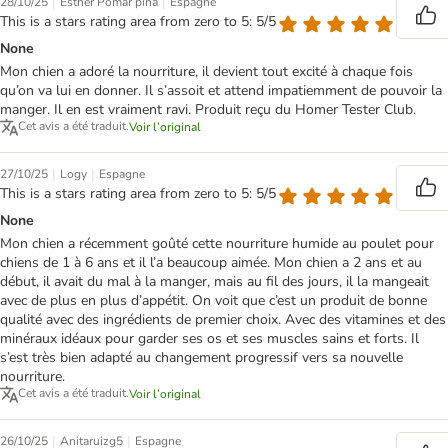
|
|
28/10/25
Esther Pomar piña
Espagne
This is a stars rating area from zero to 5: 5/5
None
Mon chien a adoré la nourriture, il devient tout excité à chaque fois
qu’on va lui en donner. Il s’assoit et attend impatiemment de pouvoir la
manger. Il en est vraiment ravi. Produit reçu du Homer Tester Club.
Cet avis a été traduit.
Voir l’original
|
|
27/10/25
Logy
Espagne
This is a stars rating area from zero to 5: 5/5
None
Mon chien a récemment goûté cette nourriture humide au poulet pour
chiens de 1 à 6 ans et il l’a beaucoup aimée. Mon chien a 2 ans et au
début, il avait du mal à la manger, mais au fil des jours, il la mangeait
avec de plus en plus d’appétit. On voit que c’est un produit de bonne
qualité avec des ingrédients de premier choix. Avec des vitamines et des
minéraux idéaux pour garder ses os et ses muscles sains et forts. Il
s’est très bien adapté au changement progressif vers sa nouvelle
nourriture.
Cet avis a été traduit.
Voir l’original
|
|
26/10/25
Anitaruizg5
Espagne