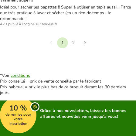
Vraiment super !!
Idéal pour sécher les papattes !! Super à utiliser en tapis aussi... Parce
que très pratique à laver et sécher (en un rien de temps . Je
recommande !!
Avis publié à l'origine sur zooplus.fr
1
2
Précédent
Suivant
*Voir
conditions
Prix conseillé = prix de vente conseillé par le fabricant
Prix habituel = prix le plus bas de ce produit durant les 30 derniers
jours
10 %
Grâce à nos newsletters, laissez les bonnes
de remise pour
affaires et nouvelles venir jusqu'à vous!
votre
inscription