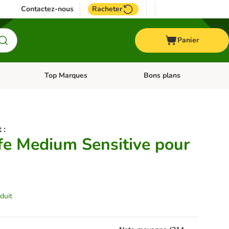
Contactez-nous
Racheter
Panier
Top Marques
Bons plans
catégories: Oiseau
Dérouler les catégories: Cheval
Dérouler les catégories: Top
 :
ife Medium Sensitive pour
duit