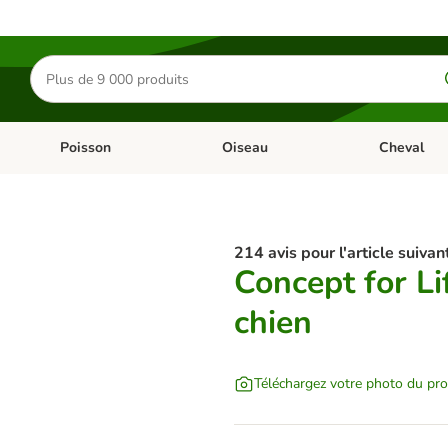
Rechercher
des
produits
Poisson
Oiseau
Cheval
Chat
Dérouler les catégories: Rongeur & Co
Dérouler les catégories: Poisson
Dérouler les 
214 avis pour l'article suivant
Concept for L
chien
Téléchargez votre photo du pro