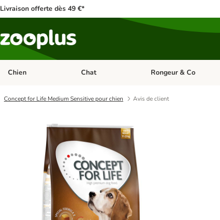
Livraison offerte dès 49 €*
Chien
Chat
Rongeur & Co
Dérouler les catégories: Chien
Dérouler les catégories: 
Concept for Life Medium Sensitive pour chien
Avis de client