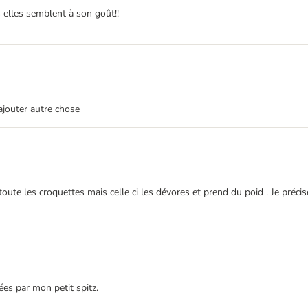
 elles semblent à son goût!!
ajouter autre chose
toute les croquettes mais celle ci les dévores et prend du poid . Je préc
iées par mon petit spitz.