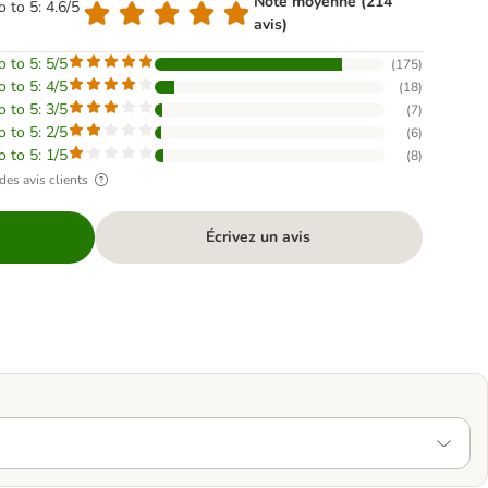
Note moyenne (214
o to 5: 4.6/5
avis)
o to 5: 5/5
(
175
)
o to 5: 4/5
(
18
)
o to 5: 3/5
(
7
)
o to 5: 2/5
(
6
)
o to 5: 1/5
(
8
)
des avis clients
Écrivez un avis