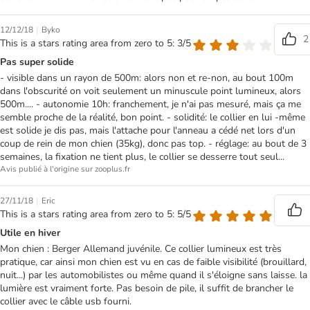
|
12/12/18
Byko
2
This is a stars rating area from zero to 5: 3/5
Pas super solide
- visible dans un rayon de 500m: alors non et re-non, au bout 100m
dans l'obscurité on voit seulement un minuscule point lumineux, alors
500m.... - autonomie 10h: franchement, je n'ai pas mesuré, mais ça me
semble proche de la réalité, bon point. - solidité: le collier en lui -même
est solide je dis pas, mais l'attache pour l'anneau a cédé net lors d'un
coup de rein de mon chien (35kg), donc pas top. - réglage: au bout de 3
semaines, la fixation ne tient plus, le collier se desserre tout seul...
Avis publié à l'origine sur zooplus.fr
|
27/11/18
Eric
This is a stars rating area from zero to 5: 5/5
Utile en hiver
Mon chien : Berger Allemand juvénile. Ce collier lumineux est très
pratique, car ainsi mon chien est vu en cas de faible visibilité (brouillard,
nuit...) par les automobilistes ou même quand il s'éloigne sans laisse. la
lumière est vraiment forte. Pas besoin de pile, il suffit de brancher le
collier avec le câble usb fourni.