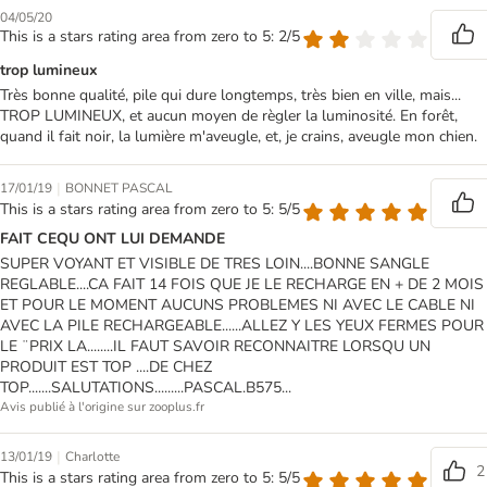
04/05/20
This is a stars rating area from zero to 5: 2/5
trop lumineux
Très bonne qualité, pile qui dure longtemps, très bien en ville, mais...
TROP LUMINEUX, et aucun moyen de règler la luminosité. En forêt,
quand il fait noir, la lumière m'aveugle, et, je crains, aveugle mon chien.
|
17/01/19
BONNET PASCAL
This is a stars rating area from zero to 5: 5/5
FAIT CEQU ONT LUI DEMANDE
SUPER VOYANT ET VISIBLE DE TRES LOIN....BONNE SANGLE
REGLABLE....CA FAIT 14 FOIS QUE JE LE RECHARGE EN + DE 2 MOIS
ET POUR LE MOMENT AUCUNS PROBLEMES NI AVEC LE CABLE NI
AVEC LA PILE RECHARGEABLE......ALLEZ Y LES YEUX FERMES POUR
LE ¨PRIX LA........IL FAUT SAVOIR RECONNAITRE LORSQU UN
PRODUIT EST TOP ....DE CHEZ
TOP.......SALUTATIONS.........PASCAL.B575...
Avis publié à l'origine sur zooplus.fr
|
13/01/19
Charlotte
2
This is a stars rating area from zero to 5: 5/5