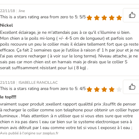
|
22/11/18
Jine
This is a stars rating area from zero to 5: 5/5
Nickel
Excellent éclairage, je ne m'attendais pas à ce qu'il s'illumine si bien.
Mon chien a le poils mi-long ( +/- 4-5 cm de longueur) et parfois son
poils recouvre un peu le collier mais il éclaire tellement fort que ça reste
efficace. Ça fait 2 semaines que je l'utilise à raison d' 1 h par jour et je ne
l'ai pas encore recharger ( à voir sur le long terme). Niveau attache, je ne
sais pas car mon chien est en harnais mais je dirais que le collier S
serait suffisamment résistant pour lui ( 8 kg) .
|
21/11/18
ISABELLE RANCILLAC
This is a stars rating area from zero to 5: 4/5
le top!!!!!
vraiment super produit ;exellent rapport qualitté prix ;ilsuffit de penser
à recharger le collier comme son telephone pour obtenir un collier hyper
lumineux . Mais attention :à n utiliser que si vous etes sure que votre
chien n ira pas dans l eau car bien sur le systeme electronique sera à
mon avis détruit par l eau comme votre tel si vous l exposez à l eau ;
Avis publié à l'origine sur zooplus.fr