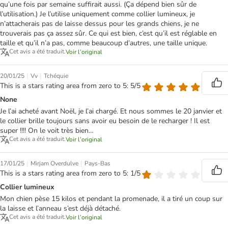
qu’une fois par semaine suffirait aussi. (Ça dépend bien sûr de
l’utilisation.) Je l’utilise uniquement comme collier lumineux, je
n’attacherais pas de laisse dessus pour les grands chiens, je ne
trouverais pas ça assez sûr. Ce qui est bien, c’est qu’il est réglable en
taille et qu’il n’a pas, comme beaucoup d’autres, une taille unique.
Cet avis a été traduit.
Voir l’original
|
|
20/01/25
Vv
Tchéquie
This is a stars rating area from zero to 5: 5/5
None
Je l’ai acheté avant Noël, je l’ai chargé. Et nous sommes le 20 janvier et
le collier brille toujours sans avoir eu besoin de le recharger ! Il est
super !!!! On le voit très bien…
Cet avis a été traduit.
Voir l’original
|
|
17/01/25
Mirjam Overdulve
Pays-Bas
This is a stars rating area from zero to 5: 1/5
Collier lumineux
Mon chien pèse 15 kilos et pendant la promenade, il a tiré un coup sur
la laisse et l’anneau s’est déjà détaché.
Cet avis a été traduit.
Voir l’original