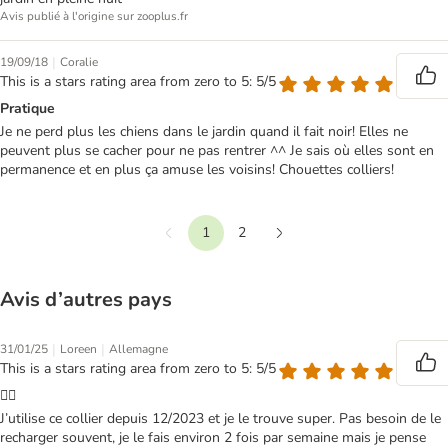
Avis publié à l'origine sur zooplus.fr
|
19/09/18
Coralie
This is a stars rating area from zero to 5: 5/5
Pratique
Je ne perd plus les chiens dans le jardin quand il fait noir! Elles ne
peuvent plus se cacher pour ne pas rentrer ^^ Je sais où elles sont en
permanence et en plus ça amuse les voisins! Chouettes colliers!
1
2
Précédent
Suivant
Avis d’autres pays
|
|
31/01/25
Loreen
Allemagne
This is a stars rating area from zero to 5: 5/5
👍🏻
J’utilise ce collier depuis 12/2023 et je le trouve super. Pas besoin de le
recharger souvent, je le fais environ 2 fois par semaine mais je pense