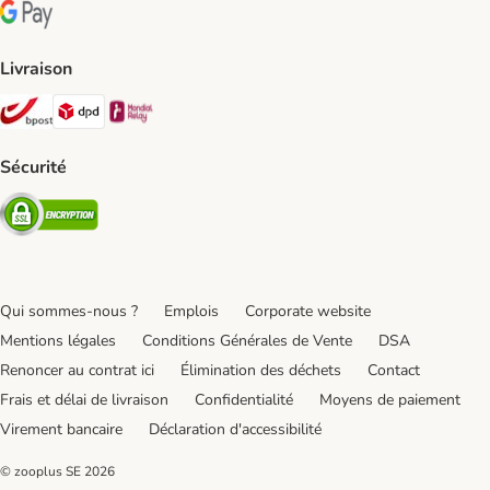
Google Pay Payment Method
Livraison
Bpost Shipping Method
DPD Shipping Method
Mondial relay Shipping Method
Sécurité
Security
Qui sommes-nous ?
Emplois
Corporate website
Mentions légales
Conditions Générales de Vente
DSA
Renoncer au contrat ici
Élimination des déchets
Contact
Frais et délai de livraison
Confidentialité
Moyens de paiement
Virement bancaire
Déclaration d'accessibilité
© zooplus SE
2026