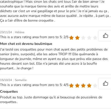
catastrophique ! Mais sinon les chats ont tous l’air de bien aimer ! Je
souhaite que la marque tienne des avis et arrête de mettre leurs
déchets car c’est un vrai gaspillage et pour le prix ! Je n’ai jamais eu ça ,
avec aucune autre marque même de basse qualité . Je répète , à part ça .
Ça a l’air d’être de bonne croquette .
|
23/11/24
Hélène
This is a stars rating area from zero to 5: 2/5
Mon chat est devenu boulimique
J'ai testé ces croquettes pour mon chat ayant des petits problèmes de
senior (reins, surpoids), elle les adore TROP !!!! Elle quémande à
longueur de journée, même en ayant eu plus que prévu elle passe des
heures devant son bol. Elle n'a jamais été une accro à la bouffe
pourtant... Je change !
|
15/10/24
Somville
This is a stars rating area from zero to 5: 4/5
Croquettes
Produit au top. Juste dommage qu’il ai beaucoup de poussières de
croquettes..