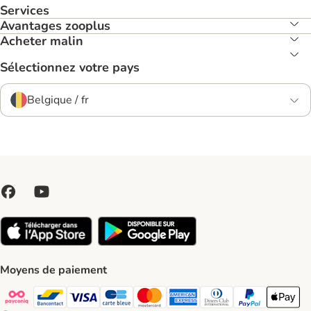
Services
Avantages zooplus
Acheter malin
Sélectionnez votre pays
Belgique / fr
Moyens de paiement
Payconiq Payment Method
bancontact Payment Method
Visa Payment Method
carte bleue Payment Method
Master card Payment Method
American express Payment Meth
Diners club Payment Met
Paypal Payment 
Apple Pa