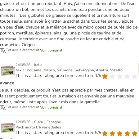
graisse, et c’est un peu rebutant. Puis, j’ai eu une illumination ! De l’eau
chaude, un bol, on met les sachets dans l’eau pendant une ou deux
minutes… Les globules de graisse se liquéfient et la nourriture sort
toute seule, sans avoir à gratter le sachet dans tous les sens. J’ajoute
un peu d’eau chaude et je mélange avec de micro doses de purée bio de
potiron, myrtilles, épinards, ainsi qu’une pincée de taurine et de
curcuma. Je termine avec une fine couche de levure enrichie et de
croquettes Origen.
Cet avis a été traduit.
Voir l’original
|
24/05/26
Italie
Mix 1: Pollame, Manzo, Salmone, Selvaggina, Anatra, Vitello
This is a stars rating area from zero to 5: 1/5
avance
Je suis désolée, ce produit n’est pas apprécié par mes chattes, elles en
laissent pratiquement tout et la maison est envahie par une mauvaise
odeur, même juste après l’avoir mis dans la gamelle.
Cet avis a été traduit.
Voir l’original
|
|
12/05/26
Clara
Espagne
Pack mixto I: 6 variedades
This is a stars rating area from zero to 5: 5/5