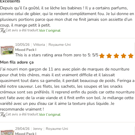
Excellents
Depuis qu’il l’a goûté, il se lèche les babines ! Il y a certains parfums,
comme celui de gibier, qui le rendent complètement fou. Je lui donne en
plusieurs portions parce que mon chat ne finit jamais son assiette d’un
coup, il mange petit à petit.
Cet avis a été traduit.
Voir l’original
|
|
10/05/26
Vittoria
Royaume-Uni
Mixed Pack I
This is a stars rating area from zero to 5: 5/5
Mon fils adore ça
J’ai nourri mon garçon de 11 ans avec plein de marques de nourriture
pour chat très chères, mais il est vraiment difficile et il laissait
quasiment tout dans sa gamelle, il perdait beaucoup de poids. Feringa a
été notre sauveur. Les filets, les sachets, les soupes et les snacks
crémeux sont ses préférés. Il reprend enfin du poids car cette nourriture
est faite avec de la vraie viande et il finit enfin son bol. Je mélange cette
variété avec un peu d’eau car il aime la texture plus liquide. Je
recommande vraiment !
Cet avis a été traduit.
Voir l’original
|
|
29/04/26
Jenny
Royaume-Uni
Mixed Pack I