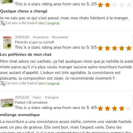
This is a stars rating area from zero to 5: 2/5
Quelque chose a changé
Je ne sais pas ce qui s’est passé, mais mes chats hésitent à le manger.
Cet avis a été traduit.
Voir l’original
|
|
30/03/26
Anastasia
Roumanie
Păstrăv și pui cu cartofi
This is a stars rating area from zero to 5: 5/5
Les préférées de mon chat
Mon chat adore ces sachets, ça fait quelques mois que je rachète le pack
mixte parce qu’il n’a plus voulu manger aucune autre nourriture humide
avec autant d’appétit. L’odeur est très agréable, la consistance est
plaisante, la composition est clean. Je recommande vivement !!
Cet avis a été traduit.
Voir l’original
|
|
29/03/26
Hann
Pologne
Pakiet I (6 smaków)
This is a stars rating area from zero to 5: 4/5
mélange aromatique
La nourriture a une consistance assez sèche, comme une viande hachée
avec un peu de graisse. Elle sent bon, mais l’aspect varie. Dans les
versions en sachet, je n’ai pas vraiment trouvé de morceaux comme des