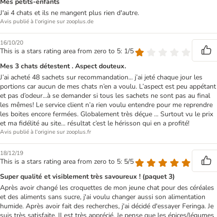
Mes petits-enfants
J'ai 4 chats et ils ne mangent plus rien d'autre.
Avis publié à l'origine sur zooplus.de
16/10/20
This is a stars rating area from zero to 5: 1/5
Mes 3 chats détestent . Aspect douteux.
J’ai acheté 48 sachets sur recommandation... j’ai jeté chaque jour les
portions car aucun de mes chats n’en a voulu. L’aspect est peu appétant
et pas d’odeur...à se demander si tous les sachets ne sont pas au final
les mêmes! Le service client n’a rien voulu entendre pour me reprendre
les boites encore fermées. Globalement très déçue ... Surtout vu le prix
et ma fidélité au site... résultat c’est le hérisson qui en a profité!
Avis publié à l'origine sur zooplus.fr
18/12/19
This is a stars rating area from zero to 5: 5/5
Super qualité et visiblement très savoureux ! (paquet 3)
Après avoir changé les croquettes de mon jeune chat pour des céréales
et des aliments sans sucre, j'ai voulu changer aussi son alimentation
humide. Après avoir fait des recherches, j'ai décidé d'essayer Feringa. Je
suis très satisfaite. Il est très apprécié. Je pense que les épices/légumes