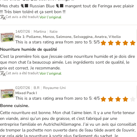
Mes chats 🐈‍⬛ Russian Blue 🐈‍⬛ mangent tout de Feringa avec plaisir
!!! Très bien toléré et ça sent bon !!!
Cet avis a été traduit.
Voir l’original
|
|
14/07/26
Martina
Italie
Mix 1: Pollame, Manzo, Salmone, Selvaggina, Anatra, Vitello
This is a stars rating area from zero to 5: 5/5
Nourriture humide de qualité
C’est la première fois que j’essaie cette nourriture humide et je dois dire
que mon chat l’a beaucoup aimée. Les ingrédients sont de qualité, le
prix est correct. Je recommande.
Cet avis a été traduit.
Voir l’original
|
|
02/07/26
B.R
Royaume-Uni
Mixed Pack I
This is a stars rating area from zero to 5: 4/5
Bonne cuisine.
Cette nourriture est bonne. Mon chat l’aime bien. Il y a une forte teneur
en viande, ainsi qu’un peu de graisse, et c’est fabriqué par une
entreprise familiale en Autriche/Allemagne. J’ai vu un avis qui conseillait
de tremper la pochette non ouverte dans de l’eau tiède avant de l’ouvrir,
car cela aide la nourriture à sortir plus facilement du sachet. Je