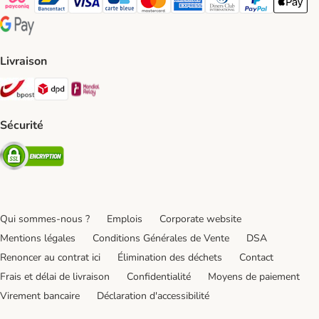
Payconiq Payment Method
bancontact Payment Method
Visa Payment Method
carte bleue Payment Method
Master card Payment Method
American express Payment Meth
Diners club Payment Met
Paypal Payment 
Apple Pa
Google Pay Payment Method
Livraison
Bpost Shipping Method
DPD Shipping Method
Mondial relay Shipping Method
Sécurité
Security
Qui sommes-nous ?
Emplois
Corporate website
Mentions légales
Conditions Générales de Vente
DSA
Renoncer au contrat ici
Élimination des déchets
Contact
Frais et délai de livraison
Confidentialité
Moyens de paiement
Virement bancaire
Déclaration d'accessibilité