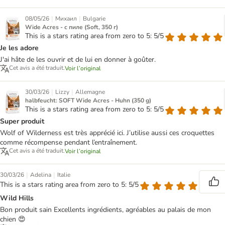
|
|
08/05/26
Михаил
Bulgarie
Wide Acres - с пиле (Soft, 350 г)
This is a stars rating area from zero to 5: 5/5
Je les adore
J'ai hâte de les ouvrir et de lui en donner à goûter.
Cet avis a été traduit.
Voir l’original
|
|
30/03/26
Lizzy
Allemagne
halbfeucht: SOFT Wide Acres - Huhn (350 g)
This is a stars rating area from zero to 5: 5/5
Super produit
Wolf of Wilderness est très apprécié ici. J’utilise aussi ces croquettes
comme récompense pendant l’entraînement.
Cet avis a été traduit.
Voir l’original
|
|
30/03/26
Adelina
Italie
This is a stars rating area from zero to 5: 5/5
Wild Hills
Bon produit sain Excellents ingrédients, agréables au palais de mon
chien 😍