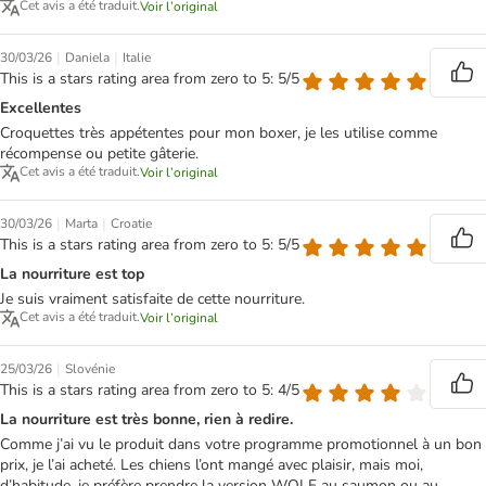
Cet avis a été traduit.
Voir l’original
|
|
30/03/26
Daniela
Italie
This is a stars rating area from zero to 5: 5/5
Excellentes
Croquettes très appétentes pour mon boxer, je les utilise comme
récompense ou petite gâterie.
Cet avis a été traduit.
Voir l’original
|
|
30/03/26
Marta
Croatie
This is a stars rating area from zero to 5: 5/5
La nourriture est top
Je suis vraiment satisfaite de cette nourriture.
Cet avis a été traduit.
Voir l’original
|
25/03/26
Slovénie
This is a stars rating area from zero to 5: 4/5
La nourriture est très bonne, rien à redire.
Comme j’ai vu le produit dans votre programme promotionnel à un bon
prix, je l’ai acheté. Les chiens l’ont mangé avec plaisir, mais moi,
d’habitude, je préfère prendre la version WOLF au saumon ou au