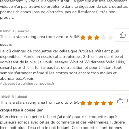
représentent 1/3 de leur apport nutritif. La gamelle est très rapidement
vide. Je n’ai pas trouvé de problème dans la digestion de ces croquettes
par mes chiennes (pas de diarrhées, pas de flatulences). très bon
produit.
|
03/05/18
sourzat
This is a stars rating area from zero to 5: 3/5
essais
J'ai dû changer de croquettes car celles que j'utilisais n'étaient plus
disponibles . Après un essais catastrophique , 2 chiens en diarrhée et
vomissant de la bile, j'ai voulu essayer Wolf of Wilderness Wild Hills,
canard pour chien . Je n'ai pas fait de transition et pour l'instant tout
semble s'arranger même si les crottes sont encore trop molles et
abondantes..A voir.
Avis publié à l'origine sur zooplus.fr
|
16/04/18
aboud
1
This is a stars rating area from zero to 5: 5/5
croquettes à conseiller
Mon chien est de petite taille et j'ai opté pour ces croquettes après
plusieurs échecs avec celles du commerce et des vétérinaires. Il digère
bien, boit plus d'eau et a le poil brillant. Ces croquettes sont bonnes