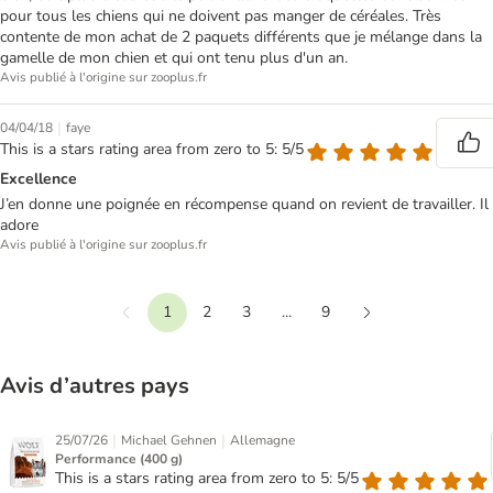
pour tous les chiens qui ne doivent pas manger de céréales. Très
contente de mon achat de 2 paquets différents que je mélange dans la
gamelle de mon chien et qui ont tenu plus d'un an.
Avis publié à l'origine sur zooplus.fr
|
04/04/18
faye
This is a stars rating area from zero to 5: 5/5
Excellence
J’en donne une poignée en récompense quand on revient de travailler. Il
adore
Avis publié à l'origine sur zooplus.fr
1
2
3
...
9
Précédent
Suivant
Avis d’autres pays
|
|
25/07/26
Michael Gehnen
Allemagne
Performance (400 g)
This is a stars rating area from zero to 5: 5/5