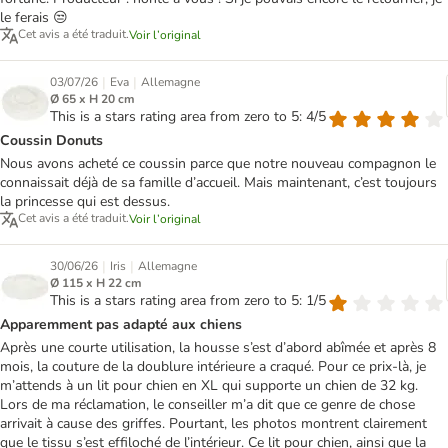
le ferais 😒
Cet avis a été traduit.
Voir l’original
|
|
03/07/26
Eva
Allemagne
Ø 65 x H 20 cm
This is a stars rating area from zero to 5: 4/5
Coussin Donuts
Nous avons acheté ce coussin parce que notre nouveau compagnon le
connaissait déjà de sa famille d’accueil. Mais maintenant, c’est toujours
la princesse qui est dessus.
Cet avis a été traduit.
Voir l’original
|
|
30/06/26
Iris
Allemagne
Ø 115 x H 22 cm
This is a stars rating area from zero to 5: 1/5
Apparemment pas adapté aux chiens
Après une courte utilisation, la housse s’est d’abord abîmée et après 8
mois, la couture de la doublure intérieure a craqué. Pour ce prix-là, je
m’attends à un lit pour chien en XL qui supporte un chien de 32 kg.
Lors de ma réclamation, le conseiller m’a dit que ce genre de chose
arrivait à cause des griffes. Pourtant, les photos montrent clairement
que le tissu s’est effiloché de l’intérieur. Ce lit pour chien, ainsi que la