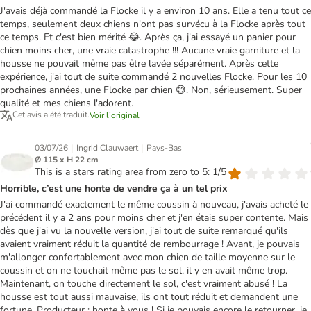
J'avais déjà commandé la Flocke il y a environ 10 ans. Elle a tenu tout ce
temps, seulement deux chiens n'ont pas survécu à la Flocke après tout
ce temps. Et c'est bien mérité 😂. Après ça, j'ai essayé un panier pour
chien moins cher, une vraie catastrophe !!! Aucune vraie garniture et la
housse ne pouvait même pas être lavée séparément. Après cette
expérience, j'ai tout de suite commandé 2 nouvelles Flocke. Pour les 10
prochaines années, une Flocke par chien 😅. Non, sérieusement. Super
qualité et mes chiens l'adorent.
Cet avis a été traduit.
Voir l’original
|
|
03/07/26
Ingrid Clauwaert
Pays-Bas
Ø 115 x H 22 cm
This is a stars rating area from zero to 5: 1/5
Horrible, c’est une honte de vendre ça à un tel prix
J'ai commandé exactement le même coussin à nouveau, j'avais acheté le
précédent il y a 2 ans pour moins cher et j'en étais super contente. Mais
dès que j'ai vu la nouvelle version, j'ai tout de suite remarqué qu'ils
avaient vraiment réduit la quantité de rembourrage ! Avant, je pouvais
m'allonger confortablement avec mon chien de taille moyenne sur le
coussin et on ne touchait même pas le sol, il y en avait même trop.
Maintenant, on touche directement le sol, c'est vraiment abusé ! La
housse est tout aussi mauvaise, ils ont tout réduit et demandent une
fortune. Producteur : honte à vous ! Si je pouvais encore le retourner, je