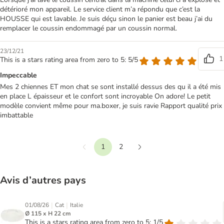
détérioré mon appareil. Le service client m’a répondu que c’est la
HOUSSE qui est lavable. Je suis déçu sinon le panier est beau j’ai du
remplacer le coussin endommagé par un coussin normal.
23/12/21
1
This is a stars rating area from zero to 5: 5/5
Impeccable
Mes 2 chiennes ET mon chat se sont installé dessus des qu il a été mis
en place L épaisseur et le confort sont incroyable On adore! Le petit
modèle convient même pour ma.boxer, je suis ravie Rapport qualité prix
imbattable
1
2
Précédent
Suivant
Avis d’autres pays
|
|
01/08/26
Cat
Italie
Ø 115 x H 22 cm
This is a stars rating area from zero to 5: 1/5