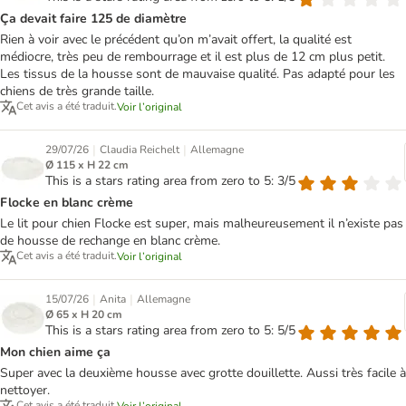
Ça devait faire 125 de diamètre
Rien à voir avec le précédent qu’on m’avait offert, la qualité est
médiocre, très peu de rembourrage et il est plus de 12 cm plus petit.
Les tissus de la housse sont de mauvaise qualité. Pas adapté pour les
chiens de très grande taille.
Cet avis a été traduit.
Voir l’original
|
|
29/07/26
Claudia Reichelt
Allemagne
Ø 115 x H 22 cm
This is a stars rating area from zero to 5: 3/5
Flocke en blanc crème
Le lit pour chien Flocke est super, mais malheureusement il n’existe pas
de housse de rechange en blanc crème.
Cet avis a été traduit.
Voir l’original
|
|
15/07/26
Anita
Allemagne
Ø 65 x H 20 cm
This is a stars rating area from zero to 5: 5/5
Mon chien aime ça
Super avec la deuxième housse avec grotte douillette. Aussi très facile à
nettoyer.
Cet avis a été traduit.