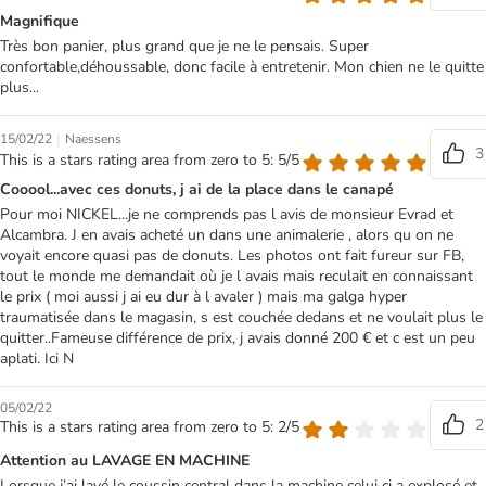
Magnifique
Très bon panier, plus grand que je ne le pensais. Super
confortable,déhoussable, donc facile à entretenir. Mon chien ne le quitte
plus...
|
15/02/22
Naessens
3
This is a stars rating area from zero to 5: 5/5
Cooool...avec ces donuts, j ai de la place dans le canapé
Pour moi NICKEL...je ne comprends pas l avis de monsieur Evrad et
Alcambra. J en avais acheté un dans une animalerie , alors qu on ne
voyait encore quasi pas de donuts. Les photos ont fait fureur sur FB,
tout le monde me demandait où je l avais mais reculait en connaissant
le prix ( moi aussi j ai eu dur à l avaler ) mais ma galga hyper
traumatisée dans le magasin, s est couchée dedans et ne voulait plus le
quitter..Fameuse différence de prix, j avais donné 200 € et c est un peu
aplati. Ici N
05/02/22
2
This is a stars rating area from zero to 5: 2/5
Attention au LAVAGE EN MACHINE
Lorsque j’ai lavé le coussin central dans la machine celui ci a explosé et