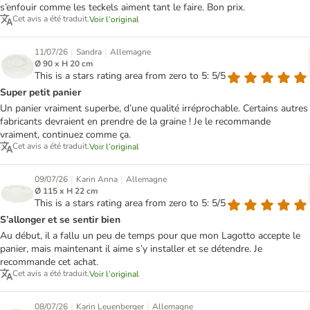
s’enfouir comme les teckels aiment tant le faire. Bon prix.
Cet avis a été traduit.
Voir l’original
|
|
11/07/26
Sandra
Allemagne
Ø 90 x H 20 cm
This is a stars rating area from zero to 5: 5/5
Super petit panier
Un panier vraiment superbe, d’une qualité irréprochable. Certains autres
fabricants devraient en prendre de la graine ! Je le recommande
vraiment, continuez comme ça.
Cet avis a été traduit.
Voir l’original
|
|
09/07/26
Karin Anna
Allemagne
Ø 115 x H 22 cm
This is a stars rating area from zero to 5: 5/5
S’allonger et se sentir bien
Au début, il a fallu un peu de temps pour que mon Lagotto accepte le
panier, mais maintenant il aime s’y installer et se détendre. Je
recommande cet achat.
Cet avis a été traduit.
Voir l’original
|
|
08/07/26
Karin Leuenberger
Allemagne