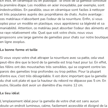
En inox, en céramique ou en plastique : le choix de la gamelle constitue
la première étape. Les modèles en acier inoxydable, par exemple, sont
indestructibles. En parallèle, ceux en céramique sont faciles à nettoyer
et très populaires auprès des propriétaires de chats. Autre avantage :
ces matériaux n'absorbent pas l'odeur de la nourriture. Enfin, si vous
optez pour un modèle en plastique, vous apprécierez sa légèreté et sa
maniabilité. Attention, ce matériau peut absorber l'odeur des aliments et
se raye relativement vite. Quel que soit votre choix, nous vous
proposons une large gamme de gamelles pour chats sur notre boutique
en ligne zooplus.
La bonne forme et taille
Si vous voyez votre chat attraper la nourriture avec sa patte, cela veut
peut-être dire que le bord de la gamelle est trop haut pour lui. En effet,
les félins ont des moustaches très sensibles, qui se cognent contre les
parois des gamelles trop profondes ou trop petites. Pour la plupart
d’entre eux, c'est très désagréable. Il est donc important que la gamelle
du chat soit plate et que la hauteur du rebord ne dépasse pas 5 cm. En
outre, l’écuelle doit avoir un diamètre d'au moins 12 cm.
Le lieu idéal
L'emplacement idéal pour la gamelle de votre chat est sans aucun
doute un endroit lumineux, calme, facilement accessible et éloigné de la