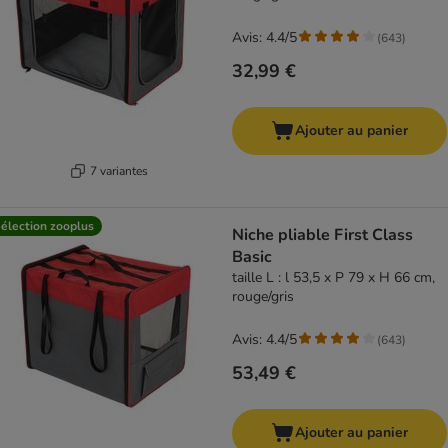
Avis: 4.4/5
(
643
)
32,99 €
Ajouter au panier
7 variantes
élection zooplus
Niche pliable First Class
Basic
taille L : l 53,5 x P 79 x H 66 cm,
rouge/gris
Avis: 4.4/5
(
643
)
53,49 €
Ajouter au panier