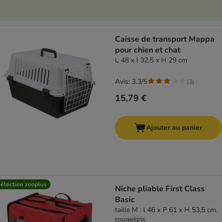
Caisse de transport Mappa
pour chien et chat
L 48 x l 32,5 x H 29 cm
Avis: 3.3/5
(
3
)
15,79 €
Ajouter au panier
élection zooplus
Niche pliable First Class
Basic
taille M : l 46 x P 61 x H 53,5 cm,
rouge/gris