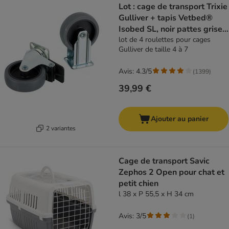
Lot : cage de transport Trixie
Gulliver + tapis Vetbed®
Isobed SL, noir pattes grises
pour chien
lot de 4 roulettes pour cages
Gulliver de taille 4 à 7
Avis: 4.3/5
(
1399
)
39,99 €
Ajouter au panier
2 variantes
Cage de transport Savic
Zephos 2 Open pour chat et
petit chien
l 38 x P 55,5 x H 34 cm
Avis: 3/5
(
1
)