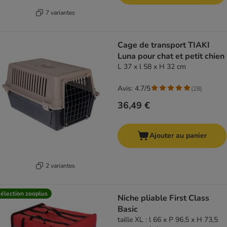
7 variantes
Cage de transport TIAKI
Luna pour chat et petit chien
L 37 x l 58 x H 32 cm
Avis: 4.7/5
(
28
)
36,49 €
Ajouter au panier
2 variantes
élection zooplus
Niche pliable First Class
Basic
taille XL : l 66 x P 96,5 x H 73,5