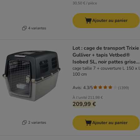
30,50 € / pièce
Ajouter au panier
4 variantes
Lot : cage de transport Trixie
Gulliver + tapis Vetbed®
Isobed SL, noir pattes grises
pour chien
cage taille 7 + couverture L 150 x l
100 cm
Avis: 4.3/5
(
1399
)
À l'unité
211,98 €
209,99 €
Ajouter au panier
2 variantes