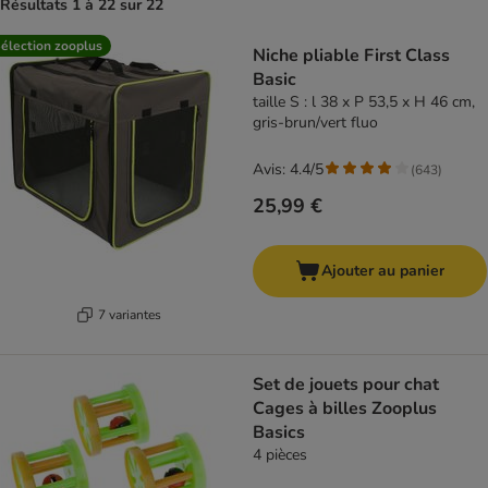
Résultats 1 à 22 sur 22
product items have been changed
élection zooplus
Niche pliable First Class
Basic
taille S : l 38 x P 53,5 x H 46 cm,
gris-brun/vert fluo
Avis: 4.4/5
(
643
)
25,99 €
Ajouter au panier
7 variantes
Set de jouets pour chat
Cages à billes Zooplus
Basics
4 pièces