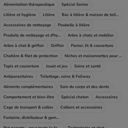
Alimentation thérapeutique
Spécial Senior
Litière et hygiène
Litière
Bac à litière & maison de toilette
Accessoires de nettoyage
Poubelle à litière
Produits de nettoyage et d'hygiène
Arbre à chats et mobilier
Arbre à chat & griffoir
Griffoir
Panier, lit & couverture
Chatière & filet de protection
Niches et maisonnettes pour chat
Tapis et couverture
Jouet et jeu
Soins et santé
Antiparasitaires
Toilettage, soins & Feliway
Aliments complémentaires
Soin du corps et des dents
Comportement et bien-être
Spécial chaton
Accessoires
Cage de transport & collier
Colliers et accessoires
Fontaine, distributeur & gamelle
Pet parents - pour toute la famile
Technologie et chat