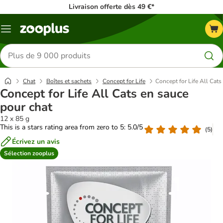
Livraison offerte dès 49 €*
Menu
Rechercher
des
produits
Chat
Boîtes et sachets
Concept for Life
Concept for Life All Cats
Concept for Life All Cats en sauce
pour chat
12 x 85 g
This is a stars rating area from zero to 5: 5.0/5
(
5
)
Écrivez un avis
Sélection zooplus