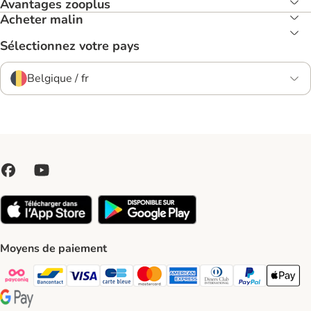
Avantages zooplus
Acheter malin
Sélectionnez votre pays
Belgique / fr
Moyens de paiement
Payconiq Payment Method
bancontact Payment Method
Visa Payment Method
carte bleue Payment Method
Master card Payment Method
American express Payment Meth
Diners club Payment Met
Paypal Payment 
Apple Pa
Google Pay Payment Method