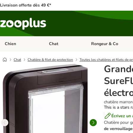
Livraison offerte dès 49 €*
Chien
Chat
Rongeur & Co
Dérouler les catégories: Chien
Dérouler les catégories: 
Chat
Chatière & filet de protection
Toutes les chatières et filets de p
Grande
SureFl
électr
chatière marron
This is a stars 
Écrivez un 
Chatière pour gr
de verrouillage