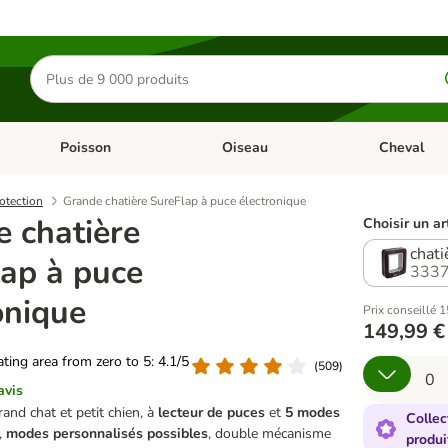
Rechercher
des
produits
Poisson
Oiseau
Cheval
Chat
Dérouler les catégories: Rongeur & Co
Dérouler les catégories: Poisson
Dérouler les 
rotection
Grande chatière SureFlap à puce électronique
 chatière
Choisir un ar
chati
ap à puce
3337
onique
Prix conseillé 
149,99 €
rating area from zero to 5: 4.1/5
(
509
)
avis
and chat et petit chien, à
lecteur de puces
et
5 modes
Collec
,
modes personnalisés possibles
, double mécanisme
produi