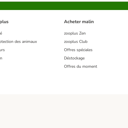
plus
Acheter malin
té
zooplus Zen
tection des animaux
zooplus Club
urs
Offres spéciales
on
Déstockage
Offres du moment
s