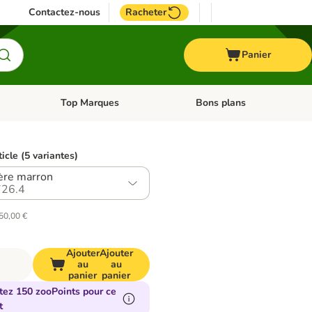
Contactez-nous
Racheter
Panier
Top Marques
Bons plans
catégories: Oiseau
Dérouler les catégories: Cheval
Dérouler les catégories: Top
ticle (5 variantes)
ère marron
26.4
150,00 €
Ajouter
Ajouter
au
au
panier
panier
tez 150 zooPoints pour ce
t