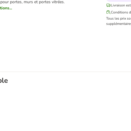
 pour portes, murs et portes vitrées.
Livraison est
ions...
Conditions d
Tous les prix s
supplémentaires
ble
 à puce électronique