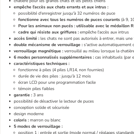
chatière pour les grands chats et les petits chiens
empêche l'accès aux chats errants et aux intrus :
possibilité d'enregistrer jusqu'à 32 numéros de puce
fonctionne avec tous les numéros de puces courants
(à 9, 1
Pour les animaux non pucés : utilisable avec le médaillon 
cadre qui résiste aux griffures :
empêche l'accès aux intrus
accès limité :
les chats ne sont pas autorisés à entrer, mais une f
double mécanisme de verrouillage :
s'active automatiquement d
verrouillage magnétique :
verrouillé au milieu lorsque la chatièr
6 modes personnalisés supplémentaires :
cas inhabituels (par 
caractéristiques techniques :
fonctionne à piles (4 piles LR14, non fournies)
durée de vie des piles : jusqu'à 12 mois
écran LCD pour une programmation facile
témoin piles faibles
garantie :
3 ans
possibilité de désactiver le lecteur de puces
conception solide et sécurisée
design moderne
coloris :
marron ou blanc
5 modes de verrouillage :
position 1 : entrée et sortie (mode normal / réglages standards