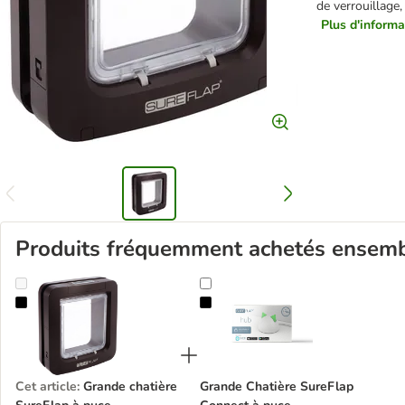
de verrouillage,
Plus d'informat
Produits fréquemment achetés ensem
Grande chatière SureFlap à puce électronique
Grande Chatière SureFlap Connect
Cet article
:
Grande chatière
Grande Chatière SureFlap