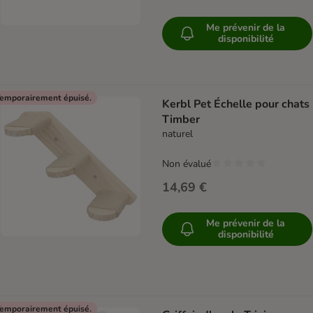
Me prévenir de la
disponibilité
emporairement épuisé.
Kerbl Pet Échelle pour chats
Timber
naturel
Non évalué
14,69 €
Me prévenir de la
disponibilité
emporairement épuisé.