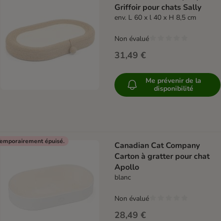
Griffoir pour chats Sally
env. L 60 x l 40 x H 8,5 cm
Non évalué
31,49 €
Me prévenir de la
disponibilité
emporairement épuisé.
Canadian Cat Company
Carton à gratter pour chat
Apollo
blanc
Non évalué
28,49 €