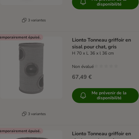
disponibilité
3 variantes
emporairement épuisé.
Lionto Tonneau griffoir en
sisal pour chat, gris
H 70 x L 36 x l 36 cm
Non évalué
67,49 €
Me prévenir de la
disponibilité
3 variantes
emporairement épuisé.
Lionto Tonneau griffoir en