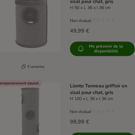
sisal pour chat, gris
H 50 x L 36 x l 36 cm
Non évalué
49,99 €
Me prévenir de la
disponibilité
3 variantes
emporairement épuisé.
Lionto Tonneau griffoir en
sisal pour chat, gris
H 100 x L 36 x l 36 cm
Non évalué
98,99 €