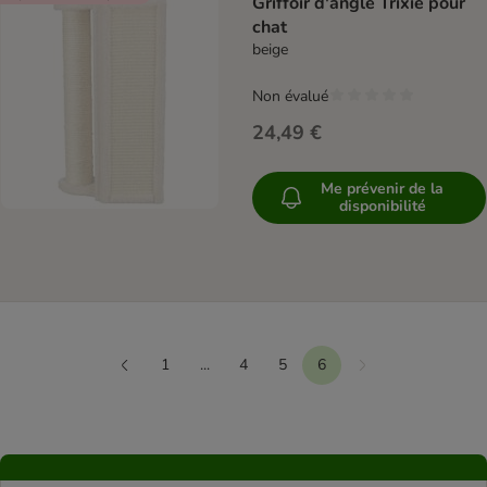
Griffoir d'angle Trixie pour
chat
beige
Non évalué
24,49 €
Me prévenir de la
disponibilité
1
...
4
5
6
Suivant
Précédent