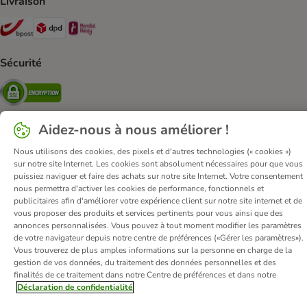
Livraison
Bpost Shipping Method
DPD Shipping Method
Mondial relay Shipping Method
Sécurité
Security
Aidez-nous à nous améliorer !
Nous utilisons des cookies, des pixels et d'autres technologies (« cookies »)
Qui sommes-nous ?
Emplois
Corporate website
sur notre site Internet. Les cookies sont absolument nécessaires pour que vous
Mentions légales
Conditions Générales de Vente
DSA
puissiez naviguer et faire des achats sur notre site Internet. Votre consentement
nous permettra d'activer les cookies de performance, fonctionnels et
Renoncer au contrat ici
Élimination des déchets
Contact
publicitaires afin d'améliorer votre expérience client sur notre site internet et de
Frais et délai de livraison
Confidentialité
Moyens de paiement
vous proposer des produits et services pertinents pour vous ainsi que des
annonces personnalisées. Vous pouvez à tout moment modifier les paramètres
Virement bancaire
Déclaration d'accessibilité
de votre navigateur depuis notre centre de préférences («Gérer les paramètres»).
Vous trouverez de plus amples informations sur la personne en charge de la
© zooplus SE
2026
gestion de vos données, du traitement des données personnelles et des
finalités de ce traitement dans notre Centre de préférences et dans notre
Déclaration de confidentialité