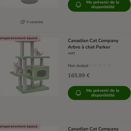
Me prévenir de la
disponibilité
3 variantes
emporairement épuisé.
Canadian Cat Company
Arbre à chat Parker
vert
Non évalué
165,99 €
Me prévenir de la
disponibilité
emporairement épuisé.
Canadian Cat Company