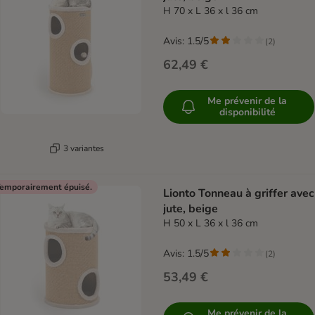
H 70 x L 36 x l 36 cm
Avis: 1.5/5
(
2
)
62,49 €
Me prévenir de la
disponibilité
3 variantes
emporairement épuisé.
Lionto Tonneau à griffer avec
jute, beige
H 50 x L 36 x l 36 cm
Avis: 1.5/5
(
2
)
53,49 €
Me prévenir de la