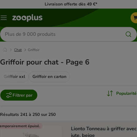
Livraison offerte dès 49 €*
Menu
Rechercher
des
produits
Chat
Griffoir
Griffoir pour chat - Page 6
Griffoir xxl​
Griffoir en carton
Popularité
Filtrer par
Résultats 241 à 250 sur 250
product items have been changed
emporairement épuisé.
Lionto Tonneau à griffer avec
jute, beige