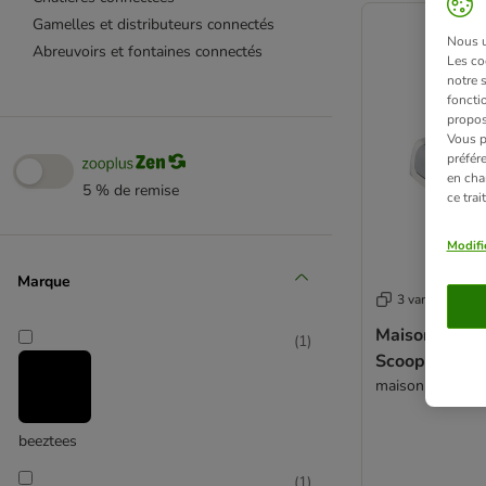
Gamelles et distributeurs connectés
Nous ut
Abreuvoirs et fontaines connectés
Les co
notre 
fonctio
propos
Vous p
préfér
en cha
5 % de remise
ce tra
Modifi
Marque
3 variantes
Maison de toi
(
1
)
ScoopFree po
maison de toile
beeztees
(
1
)