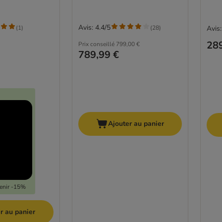
Avis: 4.4/5
(
1
)
(
28
)
Avis:
289
Prix conseillé
799,00 €
789,99 €
Ajouter au panier
tenir -15%
r au panier