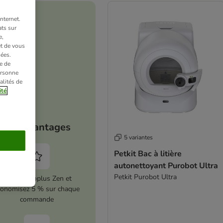
nternet.
ts sur
e,
et de vous
ées.
e de
ersonne
alités de
ité
Vos avantages
5 variantes
Petkit Bac à litière
autonettoyant Purobot Ultra
Petkit Purobot Ultra
Activez zooplus Zen et
conomisez 5 % sur chaque
commande