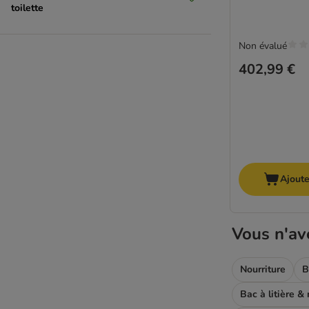
toilette
Non évalué
402,99 €
Ajoute
Vous n'av
Nourriture
B