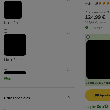
Avis: 4/5
Prix conseillé
299,
124,99 €
124,99 € / pièce
Kerbl Pet
118,74 €
(
1
)
Litter Robot
(
1
)
Plus
Je clique pour ob
Ajoute
Omega Paw
Offres spéciales
(
1
)