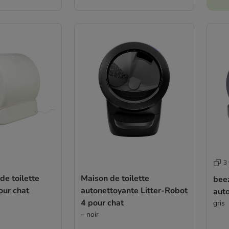
3 
de toilette
Maison de toilette
beez
our chat
autonettoyante Litter-Robot
aut
4 pour chat
gris
– noir