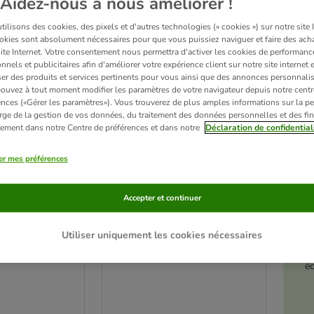
Aidez-nous à nous améliorer !
ilisons des cookies, des pixels et d'autres technologies (« cookies ») sur notre site I
okies sont absolument nécessaires pour que vous puissiez naviguer et faire des acha
site Internet. Votre consentement nous permettra d'activer les cookies de performanc
nnels et publicitaires afin d'améliorer votre expérience client sur notre site internet 
er des produits et services pertinents pour vous ainsi que des annonces personnalis
ouvez à tout moment modifier les paramètres de votre navigateur depuis notre centr
ences («Gérer les paramètres»). Vous trouverez de plus amples informations sur la p
rge de la gestion de vos données, du traitement des données personnelles et des fin
itement dans notre Centre de préférences et dans notre
Déclaration de confidential
er mes préférences
Accepter et continuer
Toilette pour chat
lette
autonettoyante Trixie XL
ur chat
Utiliser uniquement les cookies nécessaires
blanc
tte ScoopFree
é