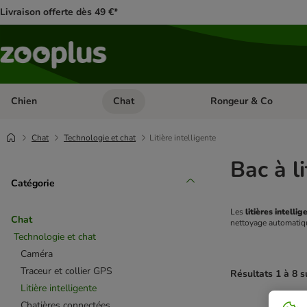
Livraison offerte dès 49 €*
Chien
Chat
Rongeur & Co
Dérouler les catégories: Chien
Dérouler les catégories: 
Chat
Technologie et chat
Litière intelligente
Bac à li
Catégorie
Les 
litières intelli
Chat
nettoyage automatiq
Technologie et chat
Caméra
Traceur et collier GPS
Résultats 1 à 8 s
Litière intelligente
Chatières connectées
product items ha