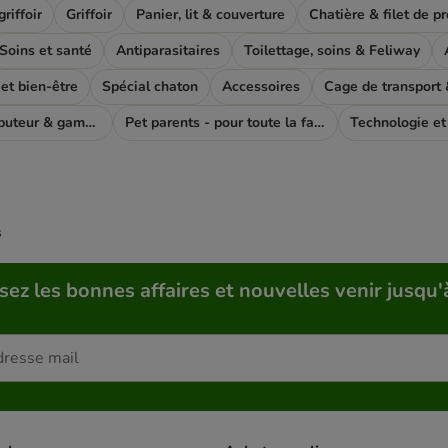
riffoir
Griffoir
Panier, lit & couverture
Chatière & filet de p
Soins et santé
Antiparasitaires
Toilettage, soins & Feliway
t bien-être
Spécial chaton
Accessoires
Cage de transport &
Fontaine, distributeur & gamelle
Pet parents - pour toute la famile
Technologie et
s
sez les bonnes affaires et nouvelles venir jusqu'