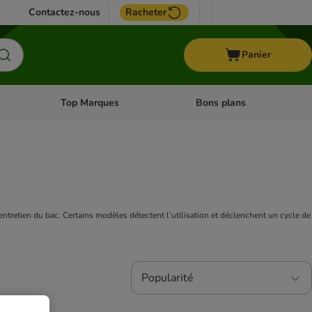
Contactez-nous
Racheter
Panier
Top Marques
Bons plans
catégories: Oiseau
Dérouler les catégories: Cheval
Dérouler les catégories: Top
entretien du bac. Certains modèles détectent l’utilisation et déclenchent un cycle de 
Popularité