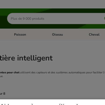
Rechercher
des
produits
Poisson
Oiseau
Cheval
Chat
Dérouler les catégories: Rongeur & Co
Dérouler les catégories: Poisson
Dérouler les 
tière intelligent
gentes pour chat
 utilisent des capteurs et des systèmes automatiques pour faciliter l’
ue.
ur 8
ve been changed