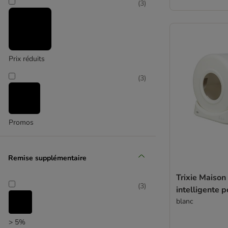
(
3
)
Petkit
(
1
)
Prix réduits
(
3
)
Petsafe
Promos
Remise supplémentaire
Trixie Maison 
(
3
)
intelligente p
blanc
> 5%