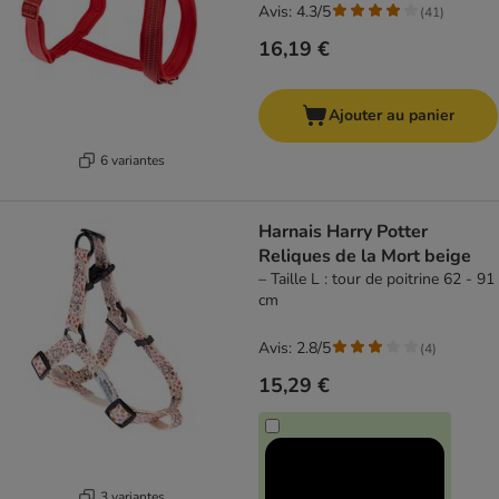
Avis: 4.3/5
(
41
)
16,19 €
Ajouter au panier
6 variantes
Harnais Harry Potter
Reliques de la Mort beige
– Taille L : tour de poitrine 62 - 91
cm
Avis: 2.8/5
(
4
)
15,29 €
3 variantes