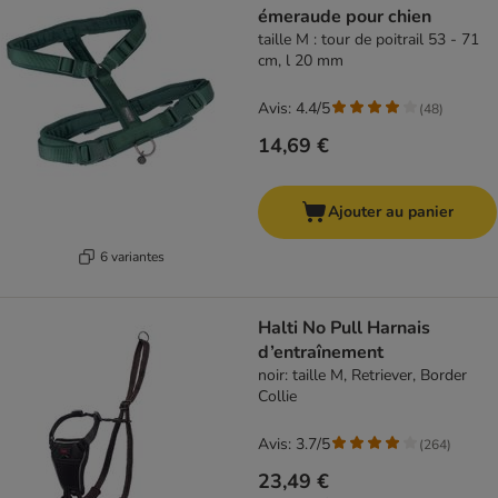
émeraude pour chien
taille M : tour de poitrail 53 - 71
cm, l 20 mm
Avis: 4.4/5
(
48
)
14,69 €
Ajouter au panier
6 variantes
Halti No Pull Harnais
d’entraînement
noir: taille M, Retriever, Border
Collie
Avis: 3.7/5
(
264
)
23,49 €