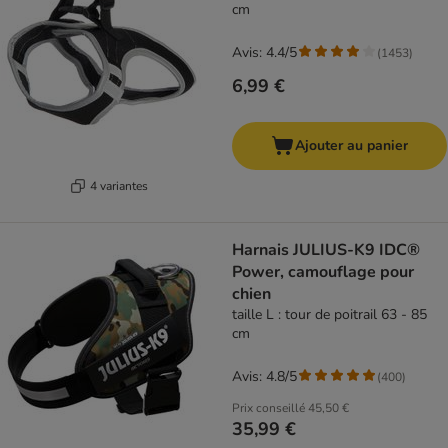
cm
Avis: 4.4/5
(
1453
)
6,99 €
Ajouter au panier
4 variantes
Harnais JULIUS-K9 IDC®
Power, camouflage pour
chien
taille L : tour de poitrail 63 - 85
cm
Avis: 4.8/5
(
400
)
Prix conseillé
45,50 €
35,99 €