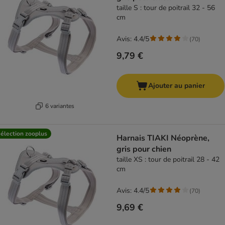
taille S : tour de poitrail 32 - 56
cm
Avis: 4.4/5
(
70
)
9,79 €
Ajouter au panier
6 variantes
élection zooplus
Harnais TIAKI Néoprène,
gris pour chien
taille XS : tour de poitrail 28 - 42
cm
Avis: 4.4/5
(
70
)
9,69 €