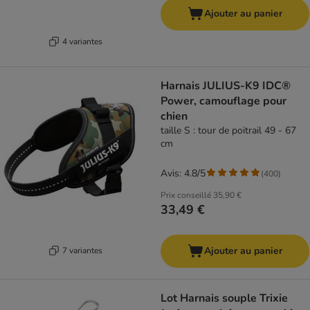
Ajouter au panier
4 variantes
Harnais JULIUS-K9 IDC®
Power, camouflage pour
chien
taille S : tour de poitrail 49 - 67
cm
Avis: 4.8/5
(
400
)
Prix conseillé
35,90 €
33,49 €
Ajouter au panier
7 variantes
Lot Harnais souple Trixie