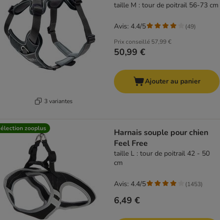
taille M : tour de poitrail 56-73 cm
Avis: 4.4/5
(
49
)
Prix conseillé
57,99 €
50,99 €
Ajouter au panier
3 variantes
élection zooplus
Harnais souple pour chien
Feel Free
taille L : tour de poitrail 42 - 50
cm
Avis: 4.4/5
(
1453
)
6,49 €