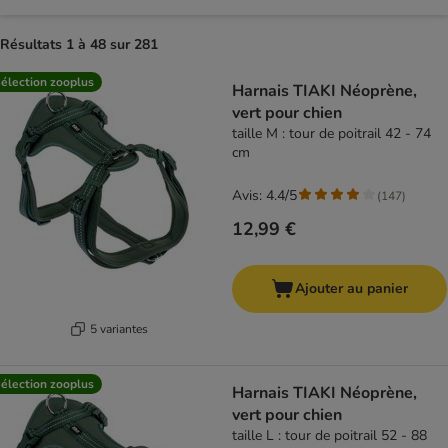
Résultats 1 à 48 sur 281
product items have been changed
élection zooplus
Harnais TIAKI Néoprène,
vert pour chien
taille M : tour de poitrail 42 - 74
cm
Avis: 4.4/5
(
147
)
12,99 €
Ajouter au panier
5 variantes
élection zooplus
Harnais TIAKI Néoprène,
vert pour chien
taille L : tour de poitrail 52 - 88