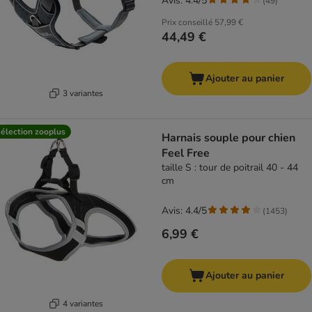
Avis: 4.4/5
(
49
)
Prix conseillé
57,99 €
44,49 €
Ajouter au panier
3 variantes
élection zooplus
Harnais souple pour chien
Feel Free
taille S : tour de poitrail 40 - 44
cm
Avis: 4.4/5
(
1453
)
6,99 €
Ajouter au panier
4 variantes