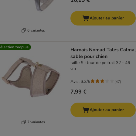
16,29 €
Ajouter au panier
6 variantes
élection zooplus
Harnais Nomad Tales Calma,
sable pour chien
taille S : tour de poitrail 32 - 46
cm
Avis: 3.3/5
(
47
)
7,99 €
Ajouter au panier
7 variantes