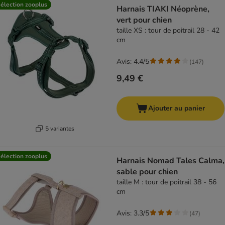
élection zooplus
Harnais TIAKI Néoprène,
vert pour chien
taille XS : tour de poitrail 28 - 42
cm
Avis: 4.4/5
(
147
)
9,49 €
Ajouter au panier
5 variantes
élection zooplus
Harnais Nomad Tales Calma,
sable pour chien
taille M : tour de poitrail 38 - 56
cm
Avis: 3.3/5
(
47
)