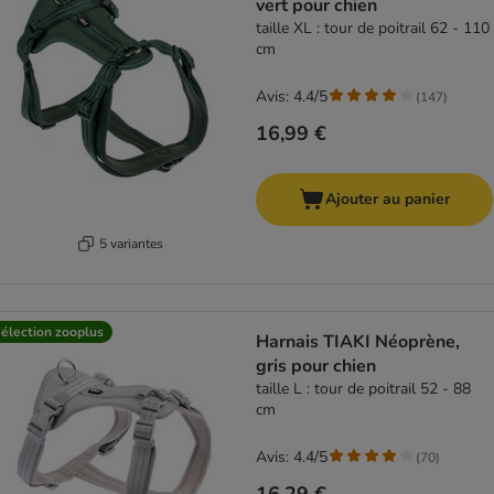
vert pour chien
taille XL : tour de poitrail 62 - 110
cm
Avis: 4.4/5
(
147
)
16,99 €
Ajouter au panier
5 variantes
élection zooplus
Harnais TIAKI Néoprène,
gris pour chien
taille L : tour de poitrail 52 - 88
cm
Avis: 4.4/5
(
70
)