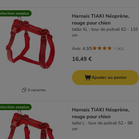
élection zooplus
Harnais TIAKI Néoprène,
rouge pour chien
taille XL : tour de poitrail 62 - 110
cm
Avis: 4.3/5
(
41
)
16,49 €
Ajouter au panier
6 variantes
élection zooplus
Harnais TIAKI Néoprène,
rouge pour chien
taille L : tour de poitrail 52 - 88
cm