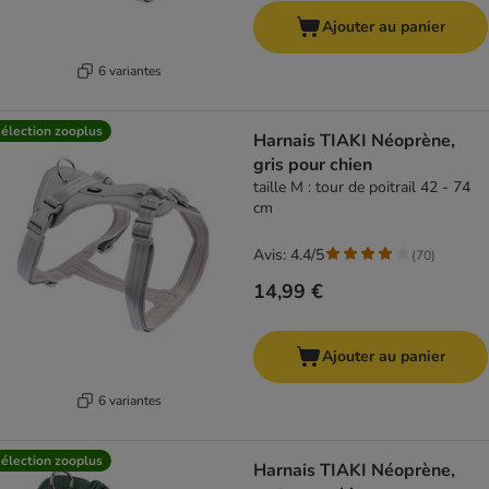
Ajouter au panier
6 variantes
élection zooplus
Harnais TIAKI Néoprène,
gris pour chien
taille M : tour de poitrail 42 - 74
cm
Avis: 4.4/5
(
70
)
14,99 €
Ajouter au panier
6 variantes
élection zooplus
Harnais TIAKI Néoprène,