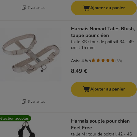
Ajouter au panier
7 variantes
Harnais Nomad Tales Blush,
taupe pour chien
taille XS : tour de poitrail 34 - 49
cm, l 15 mm
Avis: 4.5/5
(
68
)
8,49 €
Ajouter au panier
6 variantes
élection zooplus
Harnais souple pour chien
Feel Free
taille M : tour de poitrail 42 - 46