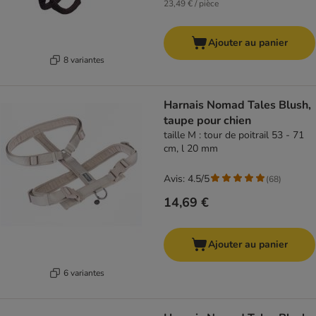
23,49 € / pièce
Ajouter au panier
8 variantes
Harnais Nomad Tales Blush,
taupe pour chien
taille M : tour de poitrail 53 - 71
cm, l 20 mm
Avis: 4.5/5
(
68
)
14,69 €
Ajouter au panier
6 variantes