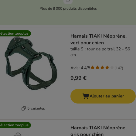
Plus de 8 000 produits disponibles
élection zooplus
Harnais TIAKI Néoprène,
vert pour chien
taille S : tour de poitrail 32 - 56
cm
Avis: 4.4/5
(
147
)
9,99 €
Ajouter au panier
5 variantes
élection zooplus
Harnais TIAKI Néoprène,
gris pour chien