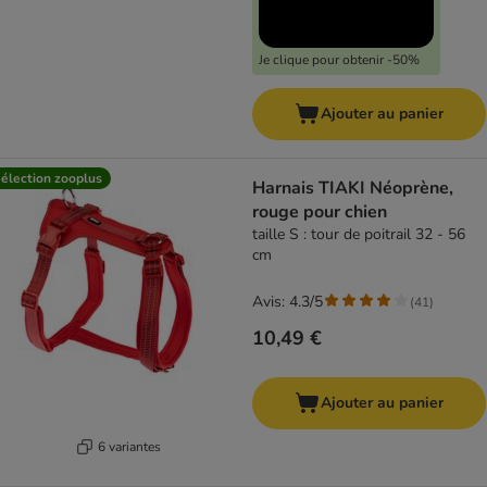
Je clique pour obtenir -50%
Ajouter au panier
élection zooplus
Harnais TIAKI Néoprène,
rouge pour chien
taille S : tour de poitrail 32 - 56
cm
Avis: 4.3/5
(
41
)
10,49 €
Ajouter au panier
6 variantes