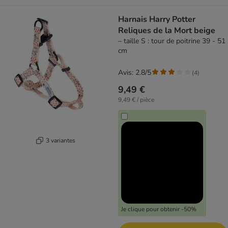
Harnais Harry Potter
Reliques de la Mort beige
– taille S : tour de poitrine 39 - 51
cm
Avis: 2.8/5
(
4
)
9,49 €
9,49 € / pièce
3 variantes
Je clique pour obtenir -50%