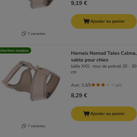
9,19 €
Ajouter au panier
7 variantes
élection zooplus
Harnais Nomad Tales Calma,
sable pour chien
taille XXS : tour de poitrail 20 - 30
cm
Avis: 3.3/5
(
47
)
8,29 €
Ajouter au panier
7 variantes