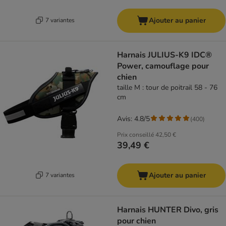
Ajouter au panier
7 variantes
Harnais JULIUS-K9 IDC®
Power, camouflage pour
chien
taille M : tour de poitrail 58 - 76
cm
Avis: 4.8/5
(
400
)
Prix conseillé
42,50 €
39,49 €
Ajouter au panier
7 variantes
Harnais HUNTER Divo, gris
pour chien