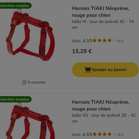
élection zooplus
Harnais TIAKI Néoprène,
rouge pour chien
taille M : tour de poitrail 42 - 74
cm
Avis: 4.3/5
(
41
)
15,29 €
Ajouter au panier
6 variantes
élection zooplus
Harnais TIAKI Néoprène,
rouge pour chien
taille XS : tour de poitrail 28 - 42
cm
Avis: 4.3/5
(
41
)