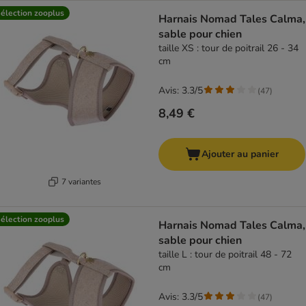
élection zooplus
Harnais Nomad Tales Calma,
sable pour chien
taille XS : tour de poitrail 26 - 34
cm
Avis: 3.3/5
(
47
)
8,49 €
Ajouter au panier
7 variantes
élection zooplus
Harnais Nomad Tales Calma,
sable pour chien
taille L : tour de poitrail 48 - 72
cm
Avis: 3.3/5
(
47
)