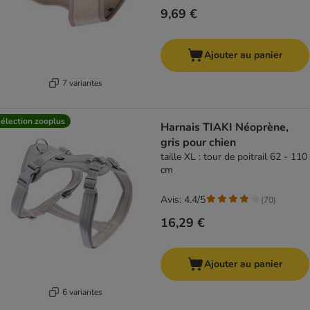
9,69 €
Ajouter au panier
7 variantes
élection zooplus
Harnais TIAKI Néoprène,
gris pour chien
taille XL : tour de poitrail 62 - 110
cm
Avis: 4.4/5
(
70
)
16,29 €
Ajouter au panier
6 variantes