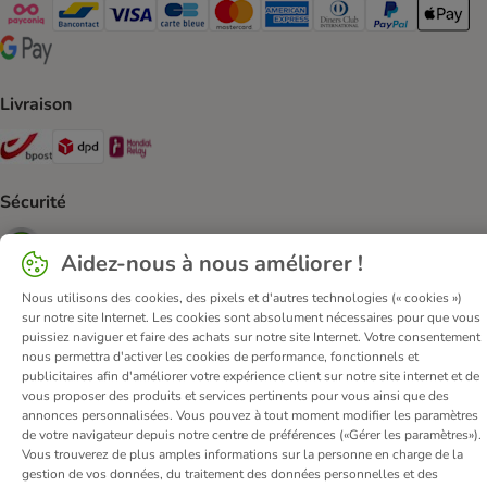
Payconiq Payment Method
bancontact Payment Method
Visa Payment Method
carte bleue Payment Method
Master card Payment Method
American express Payment Meth
Diners club Payment Met
Paypal Payment 
Apple Pa
Google Pay Payment Method
Livraison
Bpost Shipping Method
DPD Shipping Method
Mondial relay Shipping Method
Sécurité
Security
Aidez-nous à nous améliorer !
Nous utilisons des cookies, des pixels et d'autres technologies (« cookies »)
sur notre site Internet. Les cookies sont absolument nécessaires pour que vous
puissiez naviguer et faire des achats sur notre site Internet. Votre consentement
Qui sommes-nous ?
Emplois
Corporate website
nous permettra d'activer les cookies de performance, fonctionnels et
Mentions légales
Conditions Générales de Vente
DSA
publicitaires afin d'améliorer votre expérience client sur notre site internet et de
vous proposer des produits et services pertinents pour vous ainsi que des
Renoncer au contrat ici
Élimination des déchets
Contact
annonces personnalisées. Vous pouvez à tout moment modifier les paramètres
Frais et délai de livraison
Confidentialité
Moyens de paiement
de votre navigateur depuis notre centre de préférences («Gérer les paramètres»).
Vous trouverez de plus amples informations sur la personne en charge de la
Virement bancaire
Déclaration d'accessibilité
gestion de vos données, du traitement des données personnelles et des