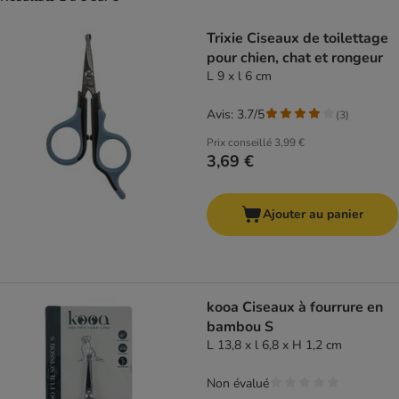
product items have been changed
Trixie Ciseaux de toilettage
pour chien, chat et rongeur
L 9 x l 6 cm
Avis: 3.7/5
(
3
)
Prix conseillé
3,99 €
3,69 €
Ajouter au panier
kooa Ciseaux à fourrure en
bambou S
L 13,8 x l 6,8 x H 1,2 cm
Non évalué