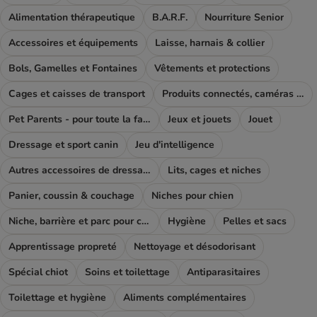
Alimentation thérapeutique
B.A.R.F.
Nourriture Senior
Accessoires et équipements
Laisse, harnais & collier
Bols, Gamelles et Fontaines
Vêtements et protections
Cages et caisses de transport
Produits connectés, caméras et GPS
Pet Parents - pour toute la famille
Jeux et jouets
Jouet
Dressage et sport canin
Jeu d'intelligence
Autres accessoires de dressage
Lits, cages et niches
Panier, coussin & couchage
Niches pour chien
Niche, barrière et parc pour chien
Hygiène
Pelles et sacs
Apprentissage propreté
Nettoyage et désodorisant
Spécial chiot
Soins et toilettage
Antiparasitaires
Toilettage et hygiène
Aliments complémentaires