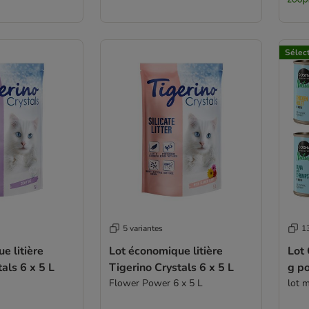
Sélec
5 variantes
13
e litière
Lot économique litière
Lot
als 6 x 5 L
Tigerino Crystals 6 x 5 L
g po
Flower Power 6 x 5 L
lot m