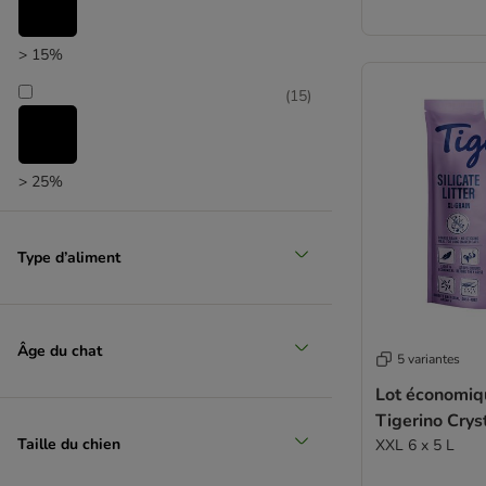
> 15%
(
15
)
> 25%
Type d’aliment
Âge du chat
5 variantes
Lot économiqu
Tigerino Cryst
Taille du chien
XXL 6 x 5 L