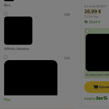
8in1
À l'unité
28,98 €
26,99 €
(
18
)
1,12 € / kg
25,64 €
Affinity Advance
(
14
)
Je clique pour ob
Ajoute
Plus