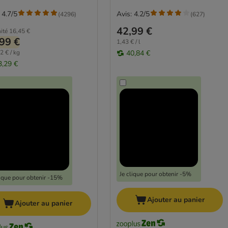
 4.7/5
Avis: 4.2/5
(
4296
)
(
627
)
42,99 €
ité
16,45 €
99 €
1,43 € / l
2 € / kg
40,84 €
3,29 €
Je clique pour obtenir -5%
lique pour obtenir -15%
Ajouter au panier
Ajouter au panier