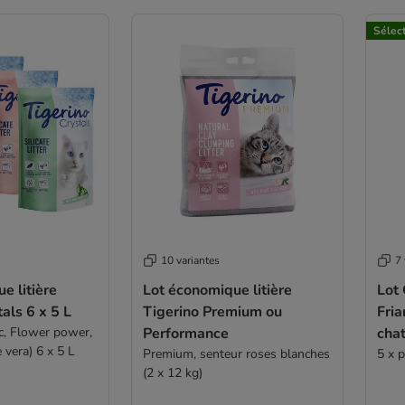
Sélec
10 variantes
7 
e litière
Lot économique litière
Lot
als 6 x 5 L
Tigerino Premium ou
Fria
ic, Flower power,
Performance
cha
 vera) 6 x 5 L
Premium, senteur roses blanches
5 x p
(2 x 12 kg)