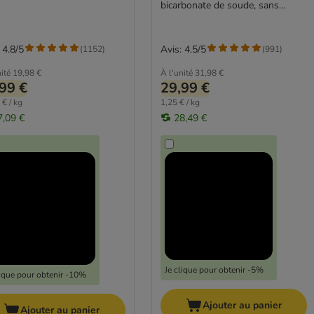
bicarbonate de soude, sans
parfum (2 x 12 kg)
 4.8/5
Avis: 4.5/5
(
1152
)
(
991
)
ité
19,98 €
À l'unité
31,98 €
99 €
29,99 €
 € / kg
1,25 € / kg
7,09 €
28,49 €
Je clique pour obtenir -5%
lique pour obtenir -10%
Ajouter au panier
Ajouter au panier