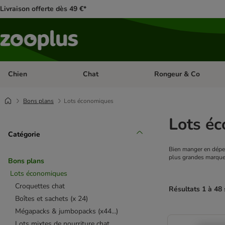
Livraison offerte dès 49 €*
Chien
Chat
Rongeur & Co
Dérouler les catégories: Chien
Dérouler les catégories: 
Bons plans
Lots économiques
Lots éc
Catégorie
Bien manger en dépens
plus grandes marques
Bons plans
Lots économiques
Croquettes chat
Résultats 1 à 48
Boîtes et sachets (x 24)
Mégapacks & jumbopacks (x44...)
product items ha
Lots mixtes de nourriture chat