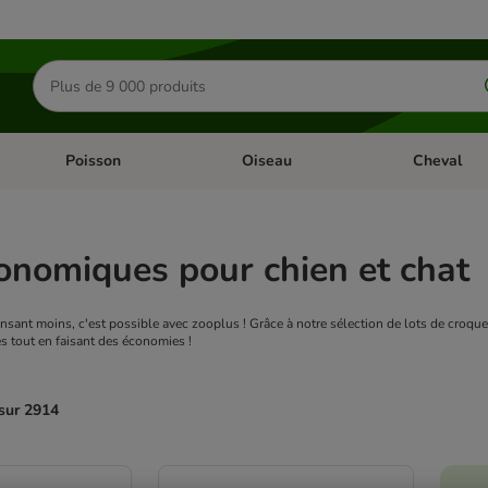
Rechercher
des
produits
Poisson
Oiseau
Cheval
Chat
Dérouler les catégories: Rongeur & Co
Dérouler les catégories: Poisson
Dérouler les 
onomiques pour chien et chat
ant moins, c'est possible avec zooplus ! Grâce à notre sélection de lots de croquett
 tout en faisant des économies !
 sur 2914
ve been changed