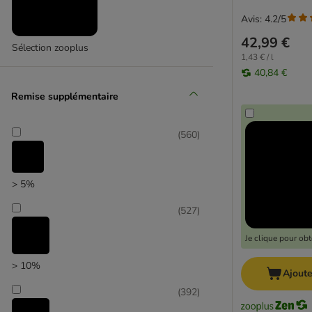
Avis: 4.2/5
42,99 €
Sélection zooplus
1,43 € / l
Affinity Ultima
40,84 €
Remise supplémentaire
(
560
)
> 5%
(
527
)
Je clique pour ob
> 10%
Ajoute
(
392
)