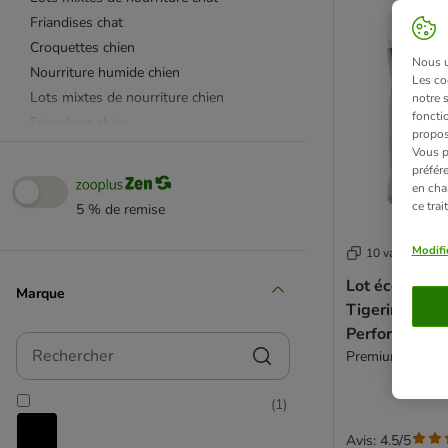
Friandises chat
Croquettes chien
Nous ut
Nourriture humide chien
Les co
Lots mixtes de nourriture chien
notre 
fonctio
Friandises chien
propos
Accessoires chat
Vous p
préfér
Accessoires chien
en cha
Litière chat
ce tra
5 % de remise
Lots spécial élevage
Modifi
10 variantes
Lot économiqu
Marque
Tigerino Pre
Performance
Rechercher
Premium, senteur
(
1
)
Avis: 4.5/5