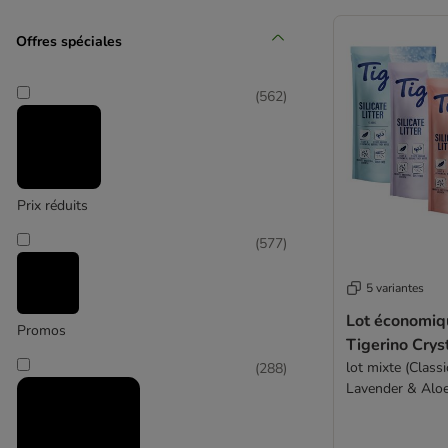
Affinity Advance Veterinary Diets
Offres spéciales
(
10
)
(
562
)
Prix réduits
Affinity Brekkies
(
577
)
(
9
)
5 variantes
Lot économiqu
Promos
Tigerino Cryst
lot mixte (Class
(
288
)
Affinity Libra
Lavender & Aloe
(
5
)