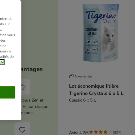
nternet.
ts sur
e,
et de vous
ées.
e de
ersonne
alités de
ité
Vos avantages
5 variantes
Lot économique litière
Tigerino Crystals 6 x 5 L
Activez zooplus Zen et
Classic 6 x 5 L
conomisez 5 % sur chaque
commande
Avis: 4.2/5
(
627
)