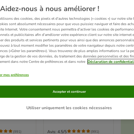
Aidez-nous à nous améliorer !
ilisons des cookies, des pixels et d'autres technologies (« cookies ») sur notre site I
okies sont absolument nécessaires pour que vous puissiez naviguer et faire des acha
site Internet. Votre consentement nous permettra d'activer les cookies de performanc
nnels et publicitaires afin d'améliorer votre expérience client sur notre site internet 
er des produits et services pertinents pour vous ainsi que des annonces personnalis
ouvez à tout moment modifier les paramètres de votre navigateur depuis notre centr
ences («Gérer les paramètres»). Vous trouverez de plus amples informations sur la p
rge de la gestion de vos données, du traitement des données personnelles et des fin
itement dans notre Centre de préférences et dans notre
Déclaration de confidential
er mes préférences
10 variantes
e litière
Lot économique litière
Accepter et continuer
mium ou
Tigerino Premium ou
Performance
é
 talc (2 x 12 kg)
Premium, Sensitive (2 x 12 kg)
Utiliser uniquement les cookies nécessaires
Avis: 4.5/5
(
991
)
(
991
)