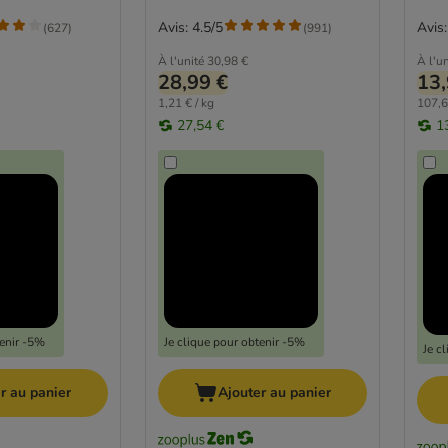
Avis: 4.5/5
Avis:
(
627
)
(
991
)
À l'unité
30,98 €
À l'un
28,99 €
13,
1,21 € / kg
107,6
27,54 €
1
tenir -5%
Je clique pour obtenir -5%
Je c
r au panier
Ajouter au panier