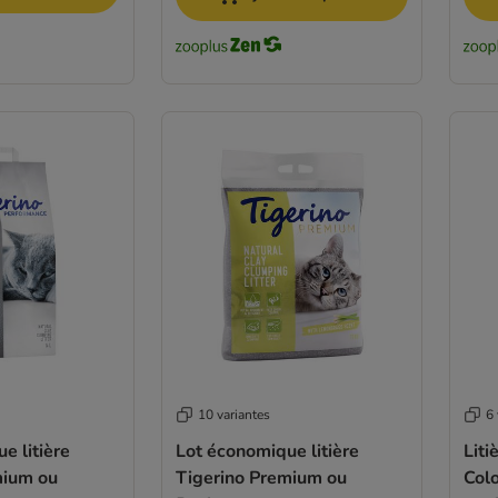
10 variantes
6 
e litière
Lot économique litière
Liti
mium ou
Tigerino Premium ou
Colo