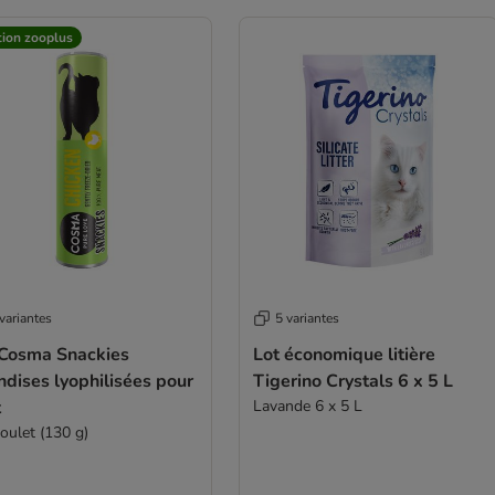
tion zooplus
variantes
5 variantes
 Cosma Snackies
Lot économique litière
ndises lyophilisées pour
Tigerino Crystals 6 x 5 L
t
Lavande 6 x 5 L
oulet (130 g)