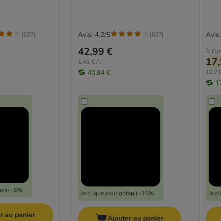
Avis: 4.2/5
Avis:
(
627
)
(
627
)
42,99 €
À l'un
17,
1,43 € / l
40,84 €
10,71
1
tenir -5%
Je clique pour obtenir -15%
Je c
r au panier
Ajouter au panier