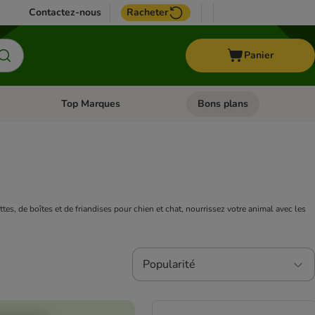
Contactez-nous
Racheter
Panier
Top Marques
Bons plans
catégories: Oiseau
Dérouler les catégories: Cheval
Dérouler les catégories: Top
es, de boîtes et de friandises pour chien et chat, nourrissez votre animal avec les
Popularité