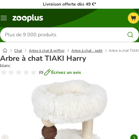
Livraison offerte dès 49 €*
Menu
Rechercher
des
produits
Chat
Arbre à chat & griffoir
Arbre à chat - petit
Arbre à chat TIAKI
Arbre à chat TIAKI Harry
blanc
Écrivez un avis
(
0
)