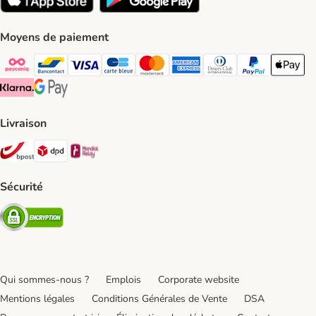
Moyens de paiement
Payconiq Payment Method
bancontact Payment Method
Visa Payment Method
carte bleue Payment Method
Master card Payment Method
American express Payment Meth
Diners club Payment Met
Paypal Payment 
Apple Pa
Klarna Payment Method
Google Pay Payment Method
Livraison
Bpost Shipping Method
DPD Shipping Method
Mondial relay Shipping Method
Sécurité
Security
Qui sommes-nous ?
Emplois
Corporate website
Mentions légales
Conditions Générales de Vente
DSA