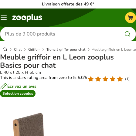
Livraison offerte dès 49 €*
Menu
Rechercher
des
produits
Chat
Griffoir
Tronc à griffer pour chat
Meuble griffoir en L Leon 
Meuble griffoir en L Leon zooplus
Basics pour chat
L 40 x l 25 x H 60 cm
This is a stars rating area from zero to 5: 5.0/5
(
1
)
Écrivez un avis
Sélection zooplus