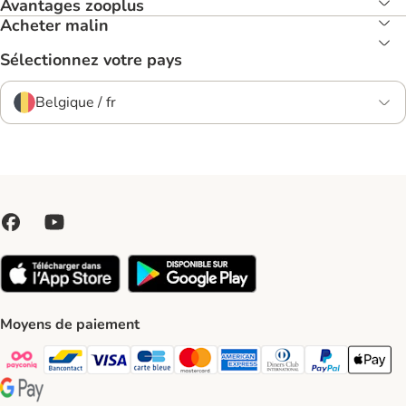
Avantages zooplus
Acheter malin
Sélectionnez votre pays
Belgique / fr
Moyens de paiement
Payconiq Payment Method
bancontact Payment Method
Visa Payment Method
carte bleue Payment Method
Master card Payment Method
American express Payment Meth
Diners club Payment Met
Paypal Payment 
Apple Pa
Google Pay Payment Method