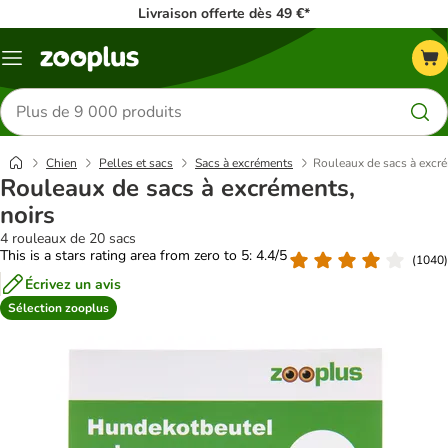
Livraison offerte dès 49 €*
Menu
Rechercher
des
produits
Chien
Pelles et sacs
Sacs à excréments
Rouleaux de sacs à excré
Rouleaux de sacs à excréments,
noirs
4 rouleaux de 20 sacs
This is a stars rating area from zero to 5: 4.4/5
(
1040
)
Écrivez un avis
Sélection zooplus