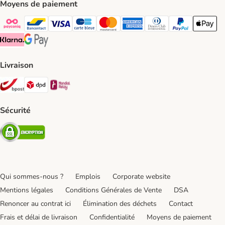
Moyens de paiement
Payconiq Payment Method
bancontact Payment Method
Visa Payment Method
carte bleue Payment Method
Master card Payment Method
American express Payment Meth
Diners club Payment Met
Paypal Payment 
Apple Pa
Klarna Payment Method
Google Pay Payment Method
Livraison
Bpost Shipping Method
DPD Shipping Method
Mondial relay Shipping Method
Sécurité
Security
Qui sommes-nous ?
Emplois
Corporate website
Mentions légales
Conditions Générales de Vente
DSA
Renoncer au contrat ici
Élimination des déchets
Contact
Frais et délai de livraison
Confidentialité
Moyens de paiement