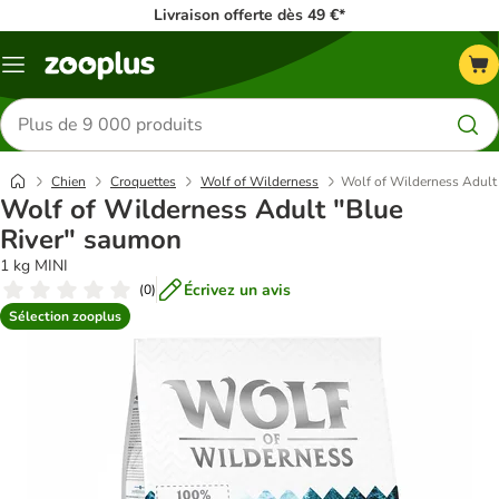
Livraison offerte dès 49 €*
Menu
Rechercher
des
produits
Chien
Croquettes
Wolf of Wilderness
Wolf of Wilderness Adult
Wolf of Wilderness Adult "Blue
River" saumon
1 kg MINI
Écrivez un avis
(
0
)
Sélection zooplus