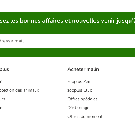
s
sez les bonnes affaires et nouvelles venir jusqu'
plus
Acheter malin
té
zooplus Zen
tection des animaux
zooplus Club
urs
Offres spéciales
on
Déstockage
Offres du moment
s