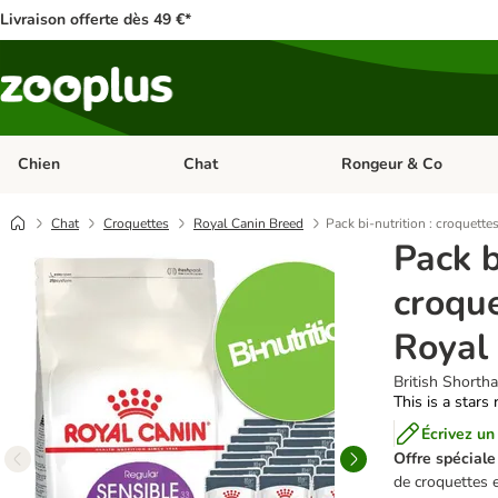
Livraison offerte dès 49 €*
Chien
Chat
Rongeur & Co
Dérouler les catégories: Chien
Dérouler les catégories: 
Chat
Croquettes
Royal Canin Breed
Pack bi-nutrition : croquett
Pack b
croque
Royal
British Shortha
This is a stars 
Écrivez un
Offre spéciale 
de croquettes 