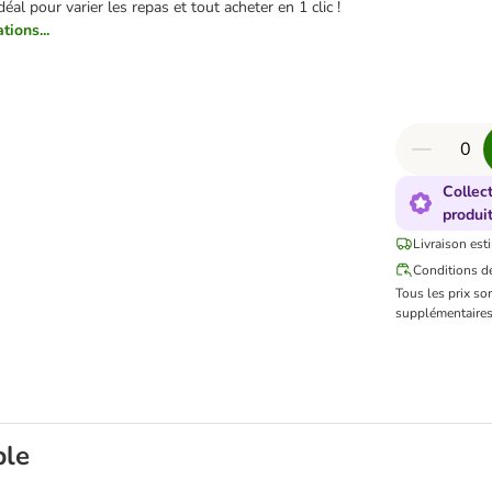
déal pour varier les repas et tout acheter en 1 clic !
tions...
Collec
produi
Livraison est
Conditions de
Tous les prix so
supplémentaires
ble