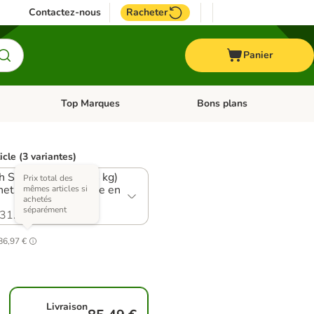
Contactez-nous
Racheter
Panier
Top Marques
Bons plans
catégories: Oiseau
Dérouler les catégories: Cheval
Dérouler les catégories: Top
icle (3 variantes)
sh Shorthair Adult (4 kg)
Prix total des
hets Hair & Skin Care en
mêmes articles si
achetés
séparément
31.22
86,97 €
Livraison