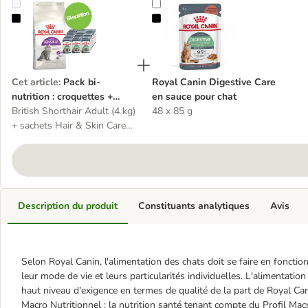
Pack bi-nutrition : croquettes + sachets Royal Canin
Royal Canin Digestive Care en sau
Cet article
:
Pack bi-
Royal Canin Digestive Care
nutrition : croquettes +
en sauce pour chat
sachets Royal Canin
British Shorthair Adult (4 kg)
48 x 85 g
+ sachets Hair & Skin Care
en sauce
Description du produit
Constituants analytiques
Avis
Selon Royal Canin, l'alimentation des chats doit se faire en fonction
leur mode de vie et leurs particularités individuelles. L'alimentati
haut niveau d'exigence en termes de qualité de la part de Royal Can
Macro Nutritionnel : la nutrition santé tenant compte du Profil Ma