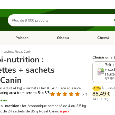
Rechercher
des
produits
Poisson
Oiseau
Cheval
Chat
Dérouler les catégories: Rongeur & Co
Dérouler les catégories: Poisson
Dérouler les 
es + sachets Royal Canin
i-nutrition :
Choisir un art
Briti
ttes + sachets
+ sac
sauce
 Canin
5789
ir Adult (4 kg) + sachets Hair & Skin Care en sauce
-1.7%
À l'unité
rating area from zero to 5: 4.5/5
85,49 €
(
75
)
14,15 € / kg
 avis
bi-nutrition :
lot économique composé de 4 ou 3,5 kg
et de 24 sachets de 85 g Royal Canin.
à prix