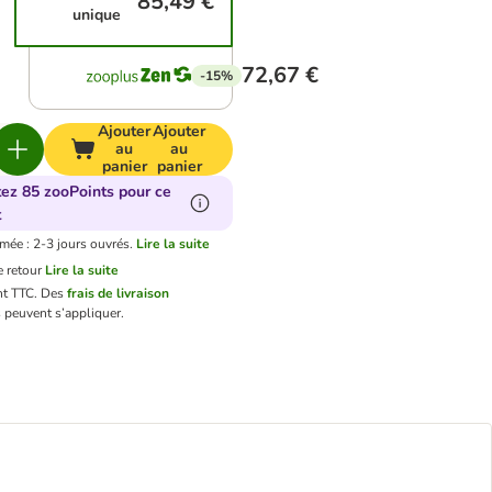
85,49 €
unique
72,67 €
-15%
Ajouter
Ajouter
au
au
panier
panier
tez 85 zooPoints pour ce
t
imée : 2-3 jours ouvrés.
Lire la suite
 retour
Lire la suite
nt TTC.
Des
frais de livraison
 peuvent s’appliquer.