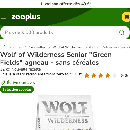
Livraison offerte dès 49 €*
Menu
Rechercher
des
produits
Chien
Croquettes
Wolf of Wilderness
Wolf of Wilderness Senior
Wolf of Wilderness Senior "Green
Fields" agneau - sans céréales
12 kg Nouvelle recette
This is a stars rating area from zero to 5: 4.3/5
(
543
)
Écrivez un avis
Sélection zooplus