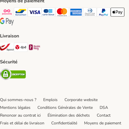
Moyens de paiement
Payconiq Payment Method
bancontact Payment Method
Visa Payment Method
carte bleue Payment Method
Master card Payment Method
American express Payment Meth
Diners club Payment Met
Paypal Payment 
Apple Pa
Google Pay Payment Method
Livraison
Bpost Shipping Method
DPD Shipping Method
Mondial relay Shipping Method
Sécurité
Security
Qui sommes-nous ?
Emplois
Corporate website
Mentions légales
Conditions Générales de Vente
DSA
Renoncer au contrat ici
Élimination des déchets
Contact
Frais et délai de livraison
Confidentialité
Moyens de paiement