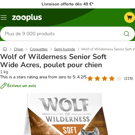
Livraison offerte dès 49 €*
Menu
Rechercher
des
produits
Chien
Croquettes
Semi humide
Wolf of Wilderness Senior Soft W
Wolf of Wilderness Senior Soft
Wide Acres, poulet pour chien
1 kg
This is a stars rating area from zero to 5: 4.2/5
(
215
)
Écrivez un avis