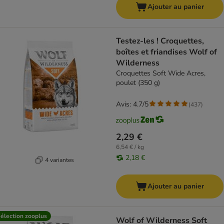
Ajouter au panier
Testez-les ! Croquettes,
boîtes et friandises Wolf of
Wilderness
Croquettes Soft Wide Acres,
poulet (350 g)
Avis: 4.7/5
(
437
)
2,29 €
6,54 € / kg
2,18 €
4 variantes
Ajouter au panier
élection zooplus
Wolf of Wilderness Soft