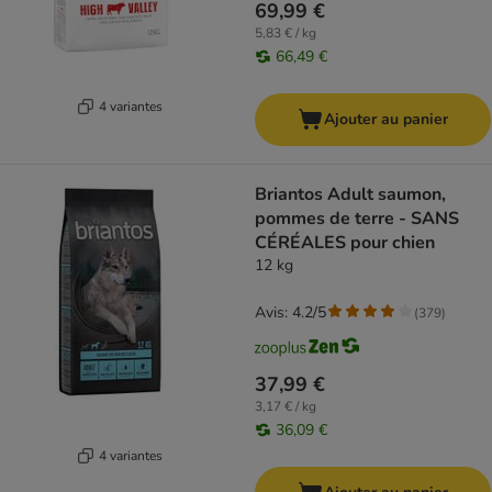
69,99 €
5,83 € / kg
66,49 €
4 variantes
Ajouter au panier
Briantos Adult saumon,
pommes de terre - SANS
CÉRÉALES pour chien
12 kg
Avis: 4.2/5
(
379
)
37,99 €
3,17 € / kg
36,09 €
4 variantes