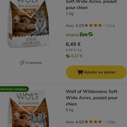
Soft Wide Acres, poulet
pour chien
1 kg
Avis: 4.2/5
(
214
)
6,49 €
6,49 € / kg
6,17 €
4 variantes
Ajouter au panier
élection zooplus
Wolf of Wilderness Soft
Wide Acres, poulet pour
chien
5 kg
Avis: 4.4/5
(
556
)