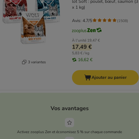
lot Soft : poulet, bœuf, saumon (3
x 1 kg)
Avis: 4.7/5
(
1508
)
À l'unité
19,47 €
17,49 €
5,83 € / kg
16,62 €
3 variantes
Ajouter au panier
Vos avantages
Activez zooplus Zen et économisez 5 % sur chaque commande