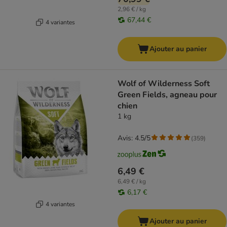
2,96 € / kg
67,44 €
4 variantes
Ajouter au panier
Wolf of Wilderness Soft
Green Fields, agneau pour
chien
1 kg
Avis: 4.5/5
(
359
)
6,49 €
6,49 € / kg
6,17 €
4 variantes
Ajouter au panier