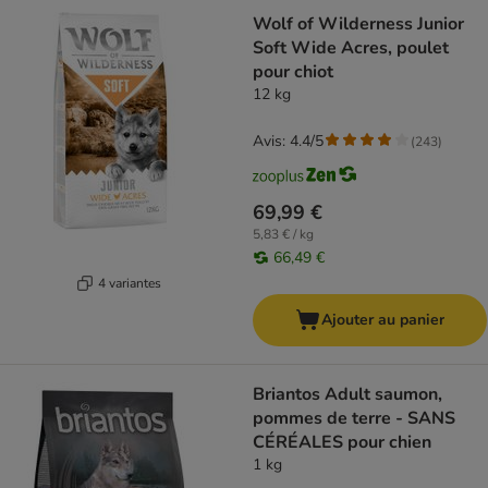
Wolf of Wilderness Junior
Soft Wide Acres, poulet
pour chiot
12 kg
Avis: 4.4/5
(
243
)
69,99 €
5,83 € / kg
66,49 €
4 variantes
Ajouter au panier
Briantos Adult saumon,
pommes de terre - SANS
CÉRÉALES pour chien
1 kg