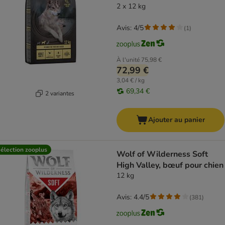
2 x 12 kg
Avis: 4/5
(
1
)
À l'unité
75,98 €
72,99 €
3,04 € / kg
69,34 €
2 variantes
Ajouter au panier
élection zooplus
Wolf of Wilderness Soft
High Valley, bœuf pour chien
12 kg
Avis: 4.4/5
(
381
)