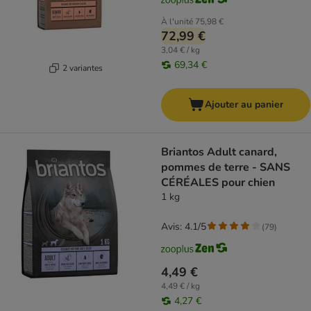
À l'unité
75,98 €
72,99 €
3,04 € / kg
69,34 €
2 variantes
Ajouter au panier
Briantos Adult canard,
pommes de terre - SANS
CÉRÉALES pour chien
1 kg
Avis: 4.1/5
(
79
)
4,49 €
4,49 € / kg
4,27 €