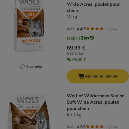
Wide Acres, poulet pour
chien
12 kg
Avis: 4.4/5
(
556
)
69,99 €
5,83 € / kg
66,49 €
4 variantes
Ajouter au panier
Wolf of Wilderness Senior
Soft Wide Acres, poulet
pour chien
5 x 1 kg
Avis: 4.2/5
(
214
)