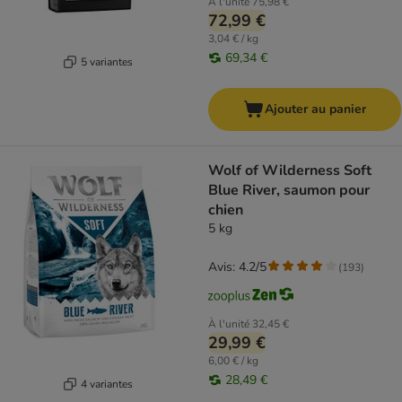
À l'unité
75,98 €
72,99 €
3,04 € / kg
69,34 €
5 variantes
Ajouter au panier
Wolf of Wilderness Soft
Blue River, saumon pour
chien
5 kg
Avis: 4.2/5
(
193
)
À l'unité
32,45 €
29,99 €
6,00 € / kg
28,49 €
4 variantes