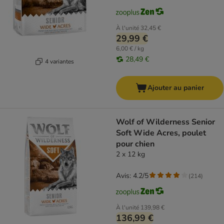
À l'unité
32,45 €
29,99 €
6,00 € / kg
28,49 €
4 variantes
Ajouter au panier
Wolf of Wilderness Senior
Soft Wide Acres, poulet
pour chien
2 x 12 kg
Avis: 4.2/5
(
214
)
À l'unité
139,98 €
136,99 €