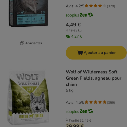
Avis: 4.2/5
(
379
)
4,49 €
4,49 € / kg
4,27 €
4 variantes
Ajouter au panier
Wolf of Wilderness Soft
Green Fields, agneau pour
chien
5 kg
Avis: 4.5/5
(
359
)
À l'unité
32,45 €
29,99 €