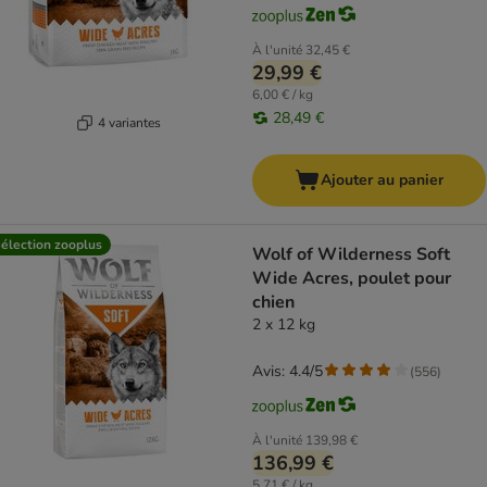
À l'unité
32,45 €
29,99 €
6,00 € / kg
28,49 €
4 variantes
Ajouter au panier
élection zooplus
Wolf of Wilderness Soft
Wide Acres, poulet pour
chien
2 x 12 kg
Avis: 4.4/5
(
556
)
À l'unité
139,98 €
136,99 €
5,71 € / kg