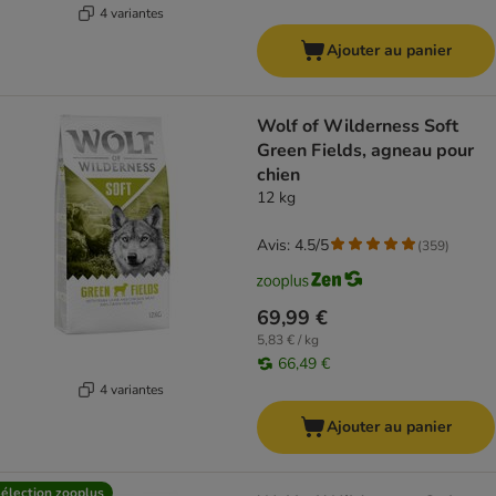
4 variantes
Ajouter au panier
Wolf of Wilderness Soft
Green Fields, agneau pour
chien
12 kg
Avis: 4.5/5
(
359
)
69,99 €
5,83 € / kg
66,49 €
4 variantes
Ajouter au panier
élection zooplus