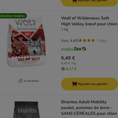
Ajouter au panier
élection zooplus
Wolf of Wilderness Soft
High Valley, bœuf pour chien
1 kg
Avis: 4.4/5
(
381
)
6,49 €
6,49 € / kg
6,17 €
4 variantes
Ajouter au panier
Briantos Adult Mobility
poulet, pommes de terre -
SANS CÉRÉALES pour chien