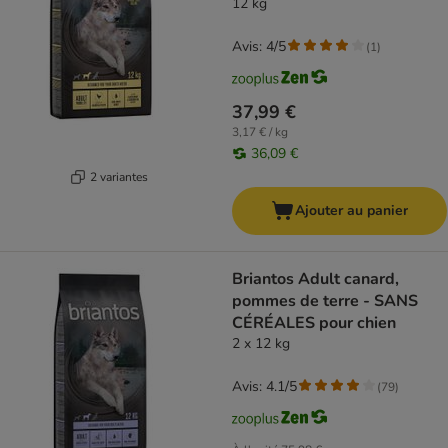
12 kg
Avis: 4/5
(
1
)
37,99 €
3,17 € / kg
36,09 €
2 variantes
Ajouter au panier
Briantos Adult canard,
pommes de terre - SANS
CÉRÉALES pour chien
2 x 12 kg
Avis: 4.1/5
(
79
)