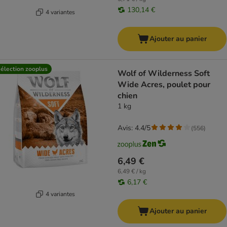
130,14 €
4 variantes
Ajouter au panier
élection zooplus
Wolf of Wilderness Soft
Wide Acres, poulet pour
chien
1 kg
Avis: 4.4/5
(
556
)
6,49 €
6,49 € / kg
6,17 €
4 variantes
Ajouter au panier