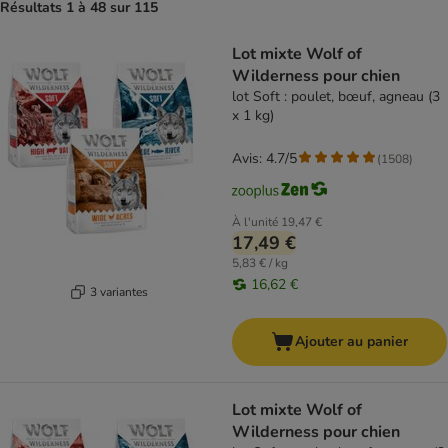
Résultats 1 à 48 sur 115
product items have been changed
Lot mixte Wolf of
Wilderness pour chien
lot Soft : poulet, bœuf, agneau (3
x 1 kg)
Avis: 4.7/5
(
1508
)
À l'unité
19,47 €
17,49 €
5,83 € / kg
16,62 €
3 variantes
Ajouter au panier
Lot mixte Wolf of
Wilderness pour chien