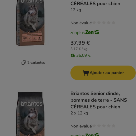
CÉRÉALES pour chien
12 kg
Non évalué
37,99 €
3,17 € / kg
36,09 €
2 variantes
Ajouter au panier
Briantos Senior dinde,
pommes de terre - SANS
CÉRÉALES pour chien
2 x 12 kg
Non évalué