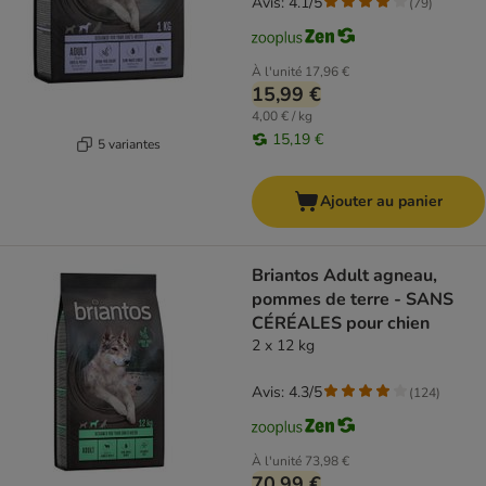
Avis: 4.1/5
(
79
)
À l'unité
17,96 €
15,99 €
4,00 € / kg
15,19 €
5 variantes
Ajouter au panier
Briantos Adult agneau,
pommes de terre - SANS
CÉRÉALES pour chien
2 x 12 kg
Avis: 4.3/5
(
124
)
À l'unité
73,98 €
70,99 €