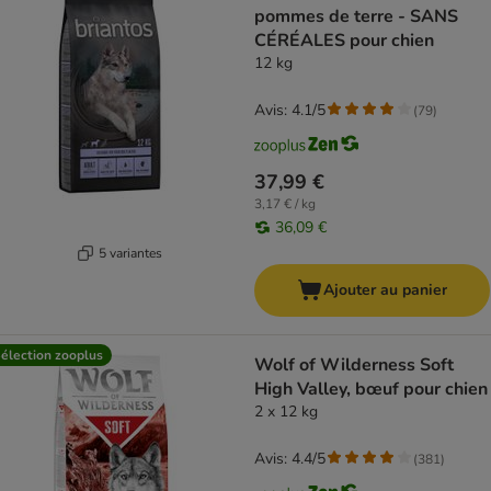
pommes de terre - SANS
CÉRÉALES pour chien
12 kg
Avis: 4.1/5
(
79
)
37,99 €
3,17 € / kg
36,09 €
5 variantes
Ajouter au panier
élection zooplus
Wolf of Wilderness Soft
High Valley, bœuf pour chien
2 x 12 kg
Avis: 4.4/5
(
381
)