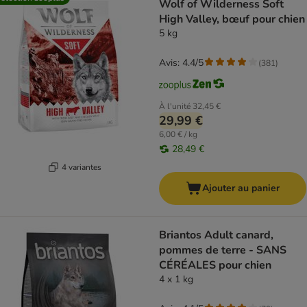
Wolf of Wilderness Soft
High Valley, bœuf pour chien
5 kg
Avis: 4.4/5
(
381
)
À l'unité
32,45 €
29,99 €
6,00 € / kg
28,49 €
4 variantes
Ajouter au panier
Briantos Adult canard,
pommes de terre - SANS
CÉRÉALES pour chien
4 x 1 kg