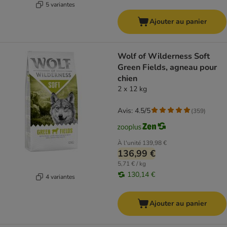
5 variantes
Ajouter au panier
Wolf of Wilderness Soft
Green Fields, agneau pour
chien
2 x 12 kg
Avis: 4.5/5
(
359
)
À l'unité
139,98 €
136,99 €
5,71 € / kg
130,14 €
4 variantes
Ajouter au panier