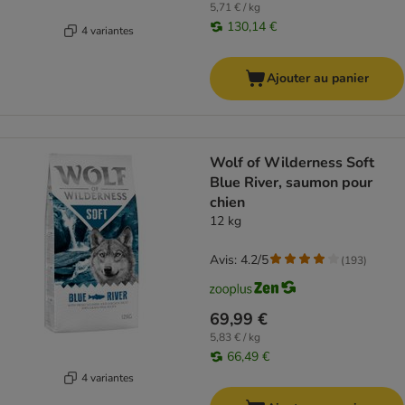
5,71 € / kg
130,14 €
4 variantes
Ajouter au panier
Wolf of Wilderness Soft
Blue River, saumon pour
chien
12 kg
Avis: 4.2/5
(
193
)
69,99 €
5,83 € / kg
66,49 €
4 variantes