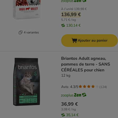
À l'unité
139,98 €
136,99 €
5,71 € / kg
130,14 €
4 variantes
Ajouter au panier
Briantos Adult agneau,
pommes de terre - SANS
CÉRÉALES pour chien
12 kg
Avis: 4.3/5
(
124
)
36,99 €
3,08 € / kg
35,14 €