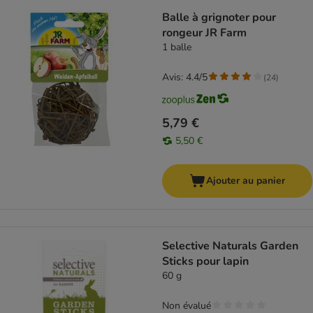
Balle à grignoter pour
rongeur JR Farm
1 balle
Avis: 4.4/5
(
24
)
5,79 €
5,50 €
Ajouter au panier
Selective Naturals Garden
Sticks pour lapin
60 g
Non évalué