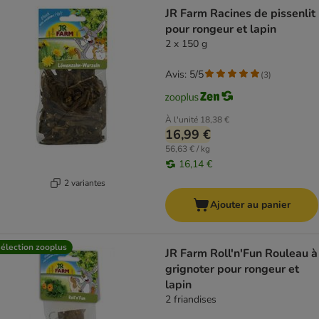
product items have been changed
JR Farm Racines de pissenlit
pour rongeur et lapin
2 x 150 g
Avis: 5/5
(
3
)
À l'unité
18,38 €
16,99 €
56,63 € / kg
16,14 €
2 variantes
Ajouter au panier
élection zooplus
JR Farm Roll'n'Fun Rouleau à
grignoter pour rongeur et
lapin
2 friandises