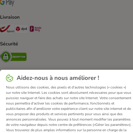
Google Pay Payment Method
Livraison
Bpost Shipping Method
DPD Shipping Method
Mondial relay Shipping Method
Sécurité
Security
Aidez-nous à nous améliorer !
Qui sommes-nous ?
Emplois
Corporate website
Nous utilisons des cookies, des pixels et d'autres technologies (« cookies »)
Mentions légales
Conditions Générales de Vente
DSA
sur notre site Internet. Les cookies sont absolument nécessaires pour que vous
puissiez naviguer et faire des achats sur notre site Internet. Votre consentement
Renoncer au contrat ici
Élimination des déchets
Contact
nous permettra d'activer les cookies de performance, fonctionnels et
Frais et délai de livraison
Confidentialité
Moyens de paiement
publicitaires afin d'améliorer votre expérience client sur notre site internet et de
vous proposer des produits et services pertinents pour vous ainsi que des
Virement bancaire
Déclaration d'accessibilité
annonces personnalisées. Vous pouvez à tout moment modifier les paramètres
de votre navigateur depuis notre centre de préférences («Gérer les paramètres»).
© zooplus SE
2026
Vous trouverez de plus amples informations sur la personne en charge de la