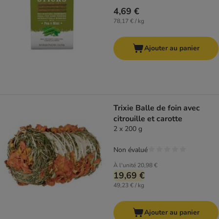
4,69 €
78,17 € / kg
Ajouter au panier
Trixie Balle de foin avec
citrouille et carotte
2 x 200 g
Non évalué
À l'unité
20,98 €
19,69 €
49,23 € / kg
Ajouter au panier