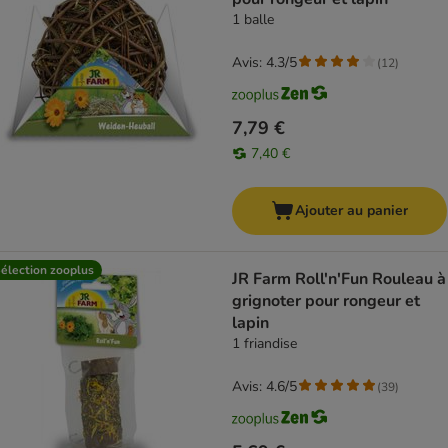
1 balle
Avis: 4.3/5
(
12
)
7,79 €
7,40 €
Ajouter au panier
élection zooplus
JR Farm Roll'n'Fun Rouleau à
grignoter pour rongeur et
lapin
1 friandise
Avis: 4.6/5
(
39
)