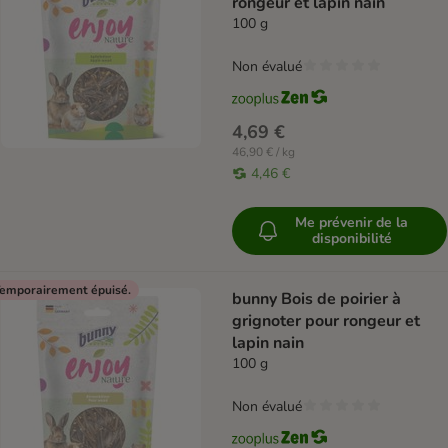
rongeur et lapin nain
100 g
Non évalué
4,69 €
46,90 € / kg
4,46 €
Me prévenir de la
disponibilité
emporairement épuisé.
bunny Bois de poirier à
grignoter pour rongeur et
lapin nain
100 g
Non évalué