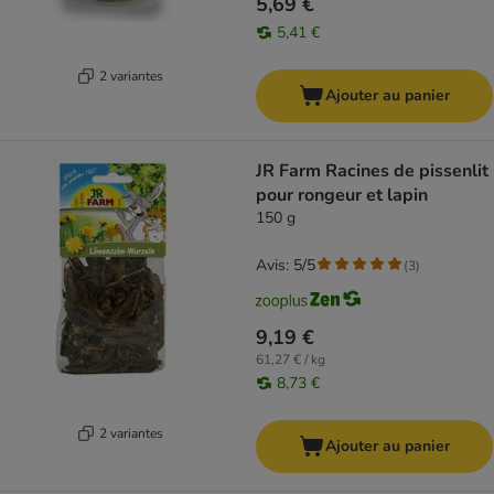
5,69 €
5,41 €
2 variantes
Ajouter au panier
JR Farm Racines de pissenlit
pour rongeur et lapin
150 g
Avis: 5/5
(
3
)
9,19 €
61,27 € / kg
8,73 €
2 variantes
Ajouter au panier