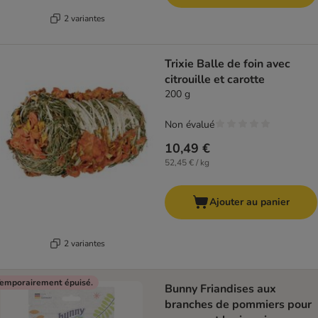
2 variantes
Trixie Balle de foin avec
citrouille et carotte
200 g
Non évalué
10,49 €
52,45 € / kg
Ajouter au panier
2 variantes
emporairement épuisé.
Bunny Friandises aux
branches de pommiers pour