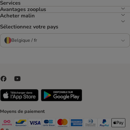
Services
Avantages zooplus
Acheter malin
Sélectionnez votre pays
Belgique / fr
Moyens de paiement
Payconiq Payment Method
bancontact Payment Method
Visa Payment Method
carte bleue Payment Method
Master card Payment Method
American express Payment Meth
Diners club Payment Met
Paypal Payment 
Apple Pa