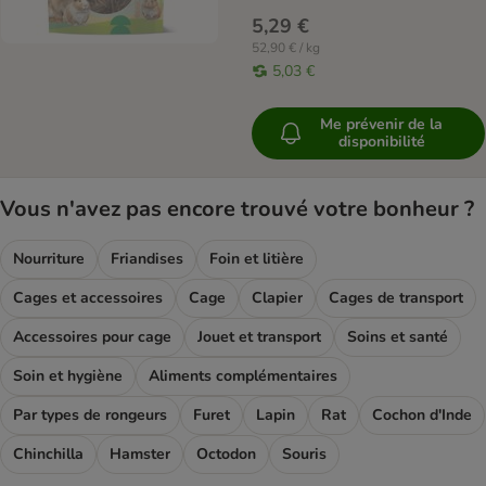
5,29 €
52,90 € / kg
5,03 €
Me prévenir de la
disponibilité
Vous n'avez pas encore trouvé votre bonheur ?
Nourriture
Friandises
Foin et litière
Cages et accessoires
Cage
Clapier
Cages de transport
Accessoires pour cage
Jouet et transport
Soins et santé
Soin et hygiène
Aliments complémentaires
Par types de rongeurs
Furet
Lapin
Rat
Cochon d'Inde
Chinchilla
Hamster
Octodon
Souris