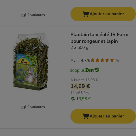
Ajouter au panier
2 variantes
Plantain lancéolé JR Farm
pour rongeur et lapin
2 x 500 g
Avis: 4.7/5
(
9
)
À l'unité
15,98 €
14,69 €
14,69 € / kg
13,96 €
2 variantes
Ajouter au panier