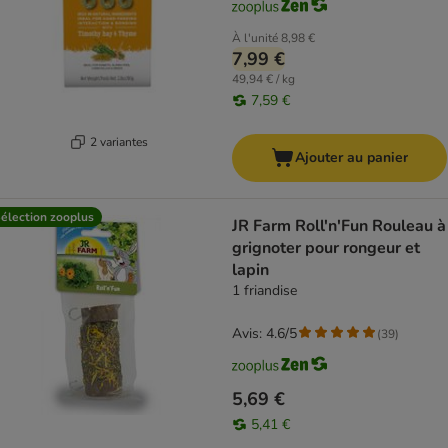
À l'unité
8,98 €
7,99 €
49,94 € / kg
7,59 €
2 variantes
Ajouter au panier
élection zooplus
JR Farm Roll'n'Fun Rouleau à
grignoter pour rongeur et
lapin
1 friandise
Avis: 4.6/5
(
39
)
5,69 €
5,41 €