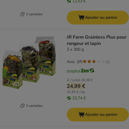
12,53 €
2 variantes
Ajouter au panier
JR Farm Grainless Plus pour
rongeur et lapin
2 x 300 g
Avis: 3/5
(
1
)
À l'unité
26,38 €
24,99 €
41,65 € / kg
23,74 €
2 variantes
Ajouter au panier