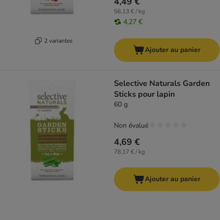
4,49 €
56,13 € / kg
4,27 €
2 variantes
Ajouter au panier
Selective Naturals Garden
Sticks pour lapin
60 g
Non évalué
4,69 €
78,17 € / kg
Ajouter au panier