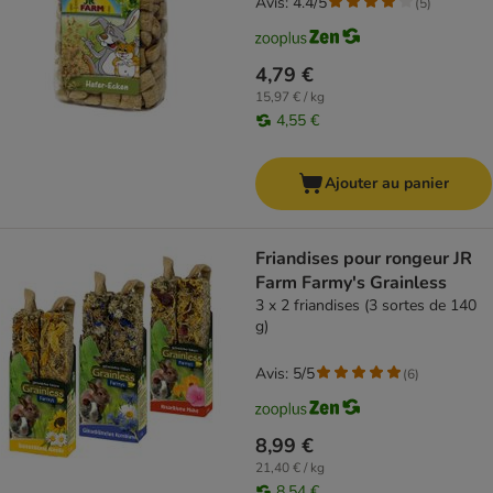
Avis: 4.4/5
(
5
)
4,79 €
15,97 € / kg
4,55 €
Ajouter au panier
Friandises pour rongeur JR
Farm Farmy's Grainless
3 x 2 friandises (3 sortes de 140
g)
Avis: 5/5
(
6
)
8,99 €
21,40 € / kg
8,54 €