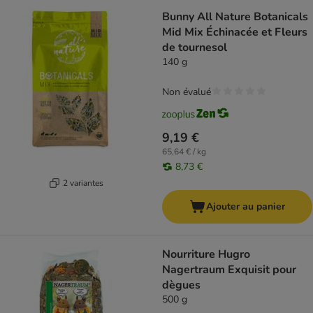
Bunny All Nature Botanicals
Mid Mix Échinacée et Fleurs
de tournesol
140 g
Non évalué
9,19 €
65,64 € / kg
8,73 €
2 variantes
Ajouter au panier
Nourriture Hugro
Nagertraum Exquisit pour
dègues
500 g