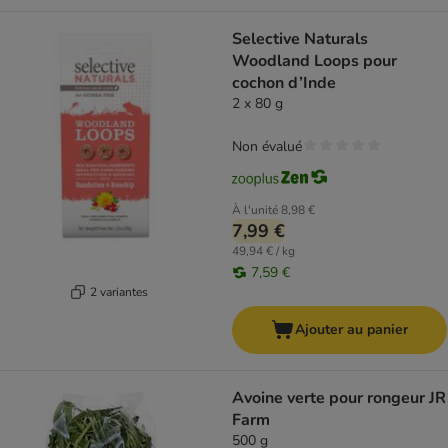
Selective Naturals
Woodland Loops pour
cochon d’Inde
2 x 80 g
Non évalué
À l'unité
8,98 €
7,99 €
49,94 € / kg
7,59 €
2 variantes
Ajouter au panier
Avoine verte pour rongeur JR
Farm
500 g