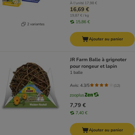
À l'unité
17,98 €
16,69 €
19,87 € / kg
15,86 €
2 variantes
Ajouter au panier
JR Farm Balle à grignoter
pour rongeur et lapin
1 balle
Avis: 4.3/5
(
12
)
7,79 €
7,40 €
Ajouter au panier