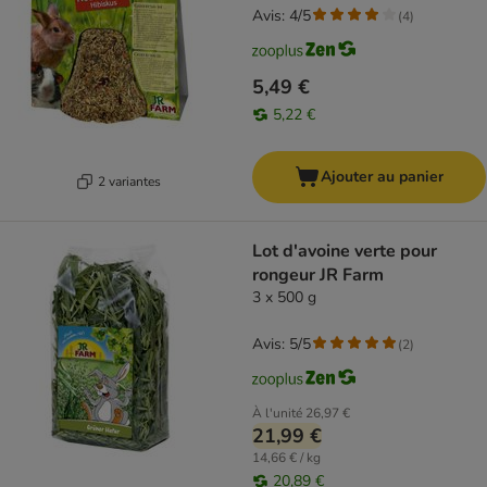
Avis: 4/5
(
4
)
5,49 €
5,22 €
Ajouter au panier
2 variantes
Lot d'avoine verte pour
rongeur JR Farm
3 x 500 g
Avis: 5/5
(
2
)
À l'unité
26,97 €
21,99 €
14,66 € / kg
20,89 €