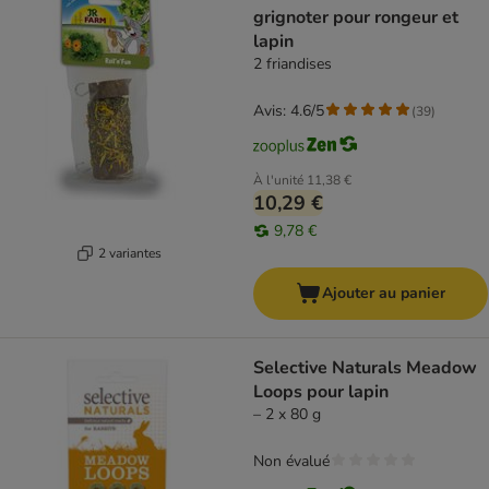
grignoter pour rongeur et
lapin
2 friandises
Avis: 4.6/5
(
39
)
À l'unité
11,38 €
10,29 €
9,78 €
2 variantes
Ajouter au panier
Selective Naturals Meadow
Loops pour lapin
– 2 x 80 g
Non évalué