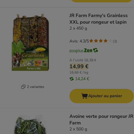
JR Farm Farmy's Grainless
XXL pour rongeur et lapin
2 x 450 g
Avis: 4.3/5
(
3
)
À l'unité
16,38 €
14,99 €
16,66 € / kg
14,24 €
2 variantes
Ajouter au panier
Avoine verte pour rongeur JR
Farm
2 x 500 g