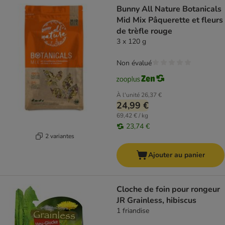
Bunny All Nature Botanicals
Mid Mix Pâquerette et fleurs
de trèfle rouge
3 x 120 g
Non évalué
À l'unité
26,37 €
24,99 €
69,42 € / kg
23,74 €
2 variantes
Ajouter au panier
Cloche de foin pour rongeur
JR Grainless, hibiscus
1 friandise