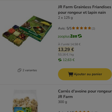
JR Farm Grainless Friandises
pour rongeur et lapin nain
2 x 125 g
Avis: 5/5
(
2
)
À l'unité
14,58 €
13,29 €
53,16 € / kg
12,63 €
2 variantes
Ajouter au panier
Carrés d'avoine pour rongeur
JR Farm
300 g