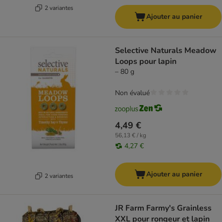
2 variantes
Ajouter au panier
Selective Naturals Meadow
Loops pour lapin
– 80 g
Non évalué
4,49 €
56,13 € / kg
4,27 €
Ajouter au panier
2 variantes
JR Farm Farmy's Grainless
XXL pour rongeur et lapin