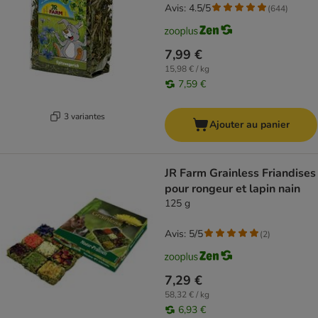
Avis: 4.5/5
(
644
)
7,99 €
15,98 € / kg
7,59 €
3 variantes
Ajouter au panier
JR Farm Grainless Friandises
pour rongeur et lapin nain
125 g
Avis: 5/5
(
2
)
7,29 €
58,32 € / kg
6,93 €