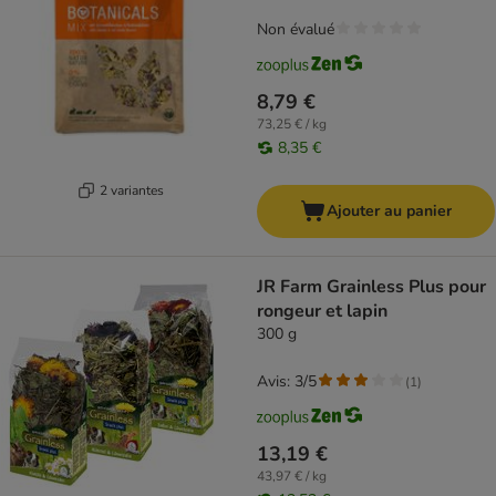
Non évalué
8,79 €
73,25 € / kg
8,35 €
2 variantes
Ajouter au panier
JR Farm Grainless Plus pour
rongeur et lapin
300 g
Avis: 3/5
(
1
)
13,19 €
43,97 € / kg