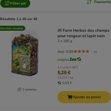
Popularité
Filtrer par
Résultats 1 à 46 sur 46
product items have been changed
élection zooplus
JR Farm Herbes des champs
pour rongeur et lapin nain
2 x 200 g
Avis: 4.3/5
(
3
)
À l'unité
5,98 €
5,29 €
13,23 € / kg
5,03 €
2 variantes
Ajouter au panier