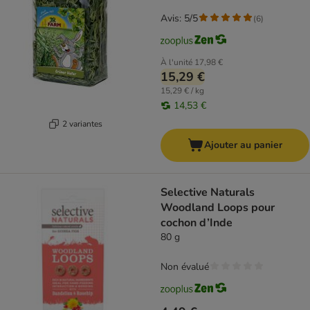
Avis: 5/5
(
6
)
À l'unité
17,98 €
15,29 €
15,29 € / kg
14,53 €
2 variantes
Ajouter au panier
Selective Naturals
Woodland Loops pour
cochon d’Inde
80 g
Non évalué