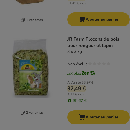
31,49 € / kg
Ajouter au panier
2 variantes
JR Farm Flocons de pois
pour rongeur et lapin
3 x 3 kg
Non évalué
À l'unité
38,97 €
37,49 €
4,17 € / kg
35,62 €
2 variantes
Ajouter au panier