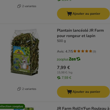
2 variantes
Ajouter au panier
Plantain lancéolé JR Farm
pour rongeur et lapin
500 g
Avis: 4.7/5
(
9
)
7,99 €
15,98 € / kg
7,59 €
2 variantes
Ajouter au panier
élection zooplus
JR Farm Roll'n'Fun Rouleau à