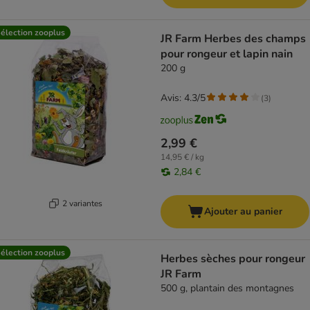
élection zooplus
JR Farm Herbes des champs
pour rongeur et lapin nain
200 g
Avis: 4.3/5
(
3
)
2,99 €
14,95 € / kg
2,84 €
2 variantes
Ajouter au panier
élection zooplus
Herbes sèches pour rongeur
JR Farm
500 g, plantain des montagnes