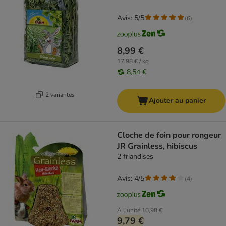
Avis: 5/5
(
6
)
8,99 €
17,98 € / kg
8,54 €
2 variantes
Ajouter au panier
Cloche de foin pour rongeur
JR Grainless, hibiscus
2 friandises
Avis: 4/5
(
4
)
À l'unité
10,98 €
9,79 €