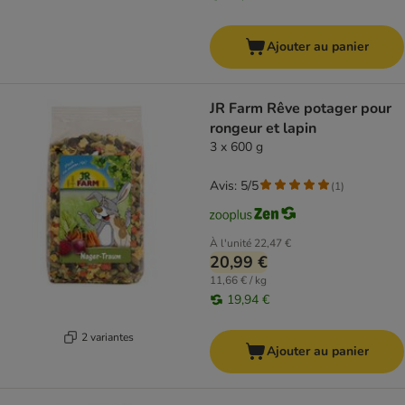
Ajouter au panier
JR Farm Rêve potager pour
rongeur et lapin
3 x 600 g
Avis: 5/5
(
1
)
À l'unité
22,47 €
20,99 €
11,66 € / kg
19,94 €
2 variantes
Ajouter au panier