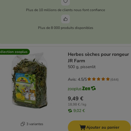
Plus de 10 millions de clients nous font confiance
Plus de 8 000 produits disponibles
élection zooplus
Herbes sèches pour rongeur
JR Farm
500 g, pissenlit
Avis: 4.5/5
(
644
)
9,49 €
18,98 € / kg
9,02 €
3 variantes
Ajouter au panier