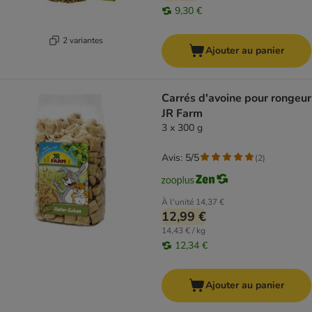
9,30 €
2 variantes
Ajouter au panier
Carrés d'avoine pour rongeur
JR Farm
3 x 300 g
Avis: 5/5
(
2
)
À l'unité
14,37 €
12,99 €
14,43 € / kg
12,34 €
Ajouter au panier