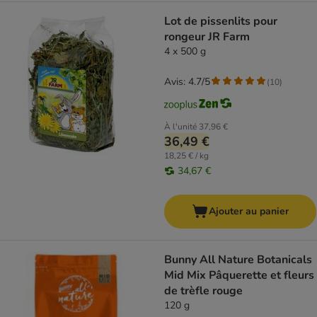
Lot de pissenlits pour
rongeur JR Farm
4 x 500 g
Avis: 4.7/5
(
10
)
À l'unité
37,96 €
36,49 €
18,25 € / kg
34,67 €
Ajouter au panier
Bunny All Nature Botanicals
Mid Mix Pâquerette et fleurs
de trèfle rouge
120 g