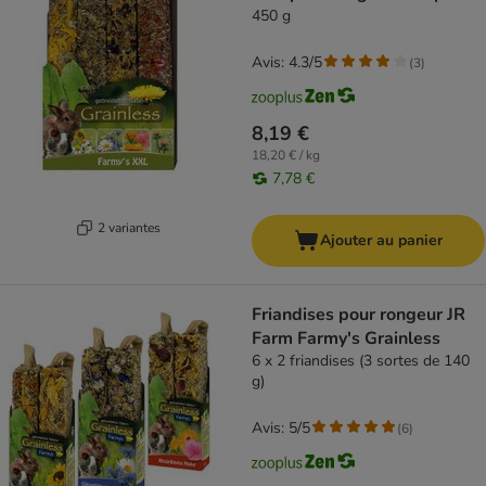
450 g
Avis: 4.3/5
(
3
)
8,19 €
18,20 € / kg
7,78 €
2 variantes
Ajouter au panier
Friandises pour rongeur JR
Farm Farmy's Grainless
6 x 2 friandises (3 sortes de 140
g)
Avis: 5/5
(
6
)