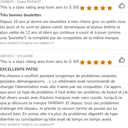
|
15/09/15
Diane PARANT
This is a stars rating area from zero to 5: 5/5
Très bonnes boulettes
Depuis 10 ans je donne ces boulettes à mes chiens gros ou petits tous
les jours et ils sont en pleine santé, dynamiques et joyeux (même la
plus vieille de 12 ans et demi qui continue à courir et à jouer comme
une "jeunette"). Je complète par les croquettes de la même marque.
Avis publié à l'origine sur zooplus.fr
|
10/03/13
SYLVAINE
This is a stars rating area from zero to 5: 5/5
EXCELLENTE PATEE
Ma chienne a souffert pendant longtemps de problèmes cutanées
(pelades, démangeaisons, ...). Le vétérinaire avait recommandé de
changer l'alimentation mais elle n'aime pas les croquettes. J'ai appris
que pour ce type de problème, il faut éviter les protéines de boeuf et j'ai
fait divers essais avec d'autres marques mais sans succès. Jusqu'à ce
que je découvre la marque YARRAH. Et depuis, tous ces problèmes
d'allergie ont disparu. Je prends la version terrine de poulet qui lui
réussit bien. En prime, elle n'a plus de problèmes digestifs de type
diarrhée ou constipation qu'elle avait de temps en temps avant.
Avis publié à l'origine sur zooplus.fr