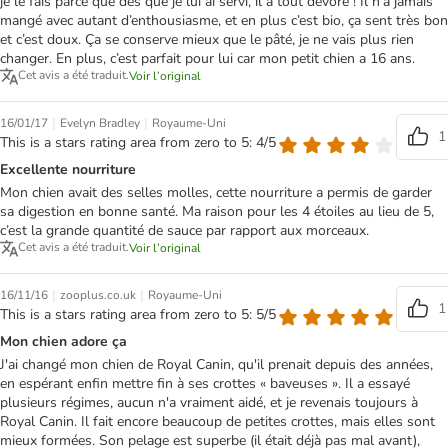
je le fais parce que dès que je lui ai servi, il a tout dévoré ! Il n’a jamais
mangé avec autant d’enthousiasme, et en plus c’est bio, ça sent très bon
et c’est doux. Ça se conserve mieux que le pâté, je ne vais plus rien
changer. En plus, c’est parfait pour lui car mon petit chien a 16 ans.
Cet avis a été traduit.
Voir l’original
|
|
16/01/17
Evelyn Bradley
Royaume-Uni
1
This is a stars rating area from zero to 5: 4/5
Excellente nourriture
Mon chien avait des selles molles, cette nourriture a permis de garder
sa digestion en bonne santé. Ma raison pour les 4 étoiles au lieu de 5,
c’est la grande quantité de sauce par rapport aux morceaux.
Cet avis a été traduit.
Voir l’original
|
|
16/11/16
zooplus.co.uk
Royaume-Uni
1
This is a stars rating area from zero to 5: 5/5
Mon chien adore ça
J'ai changé mon chien de Royal Canin, qu'il prenait depuis des années,
en espérant enfin mettre fin à ses crottes « baveuses ». Il a essayé
plusieurs régimes, aucun n'a vraiment aidé, et je revenais toujours à
Royal Canin. Il fait encore beaucoup de petites crottes, mais elles sont
mieux formées. Son pelage est superbe (il était déjà pas mal avant),