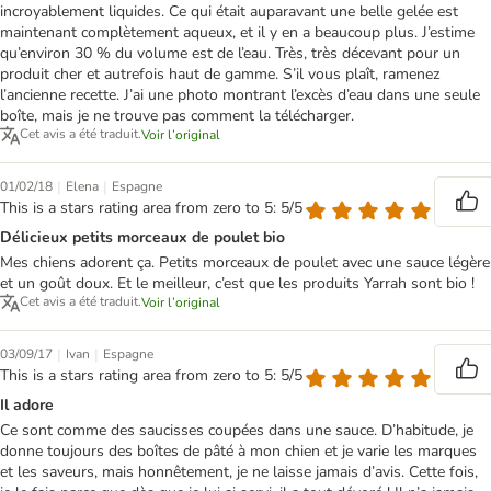
incroyablement liquides. Ce qui était auparavant une belle gelée est
maintenant complètement aqueux, et il y en a beaucoup plus. J’estime
qu’environ 30 % du volume est de l’eau. Très, très décevant pour un
produit cher et autrefois haut de gamme. S’il vous plaît, ramenez
l’ancienne recette. J’ai une photo montrant l’excès d’eau dans une seule
boîte, mais je ne trouve pas comment la télécharger.
Cet avis a été traduit.
Voir l’original
|
|
01/02/18
Elena
Espagne
This is a stars rating area from zero to 5: 5/5
Délicieux petits morceaux de poulet bio
Mes chiens adorent ça. Petits morceaux de poulet avec une sauce légère
et un goût doux. Et le meilleur, c’est que les produits Yarrah sont bio !
Cet avis a été traduit.
Voir l’original
|
|
03/09/17
Ivan
Espagne
This is a stars rating area from zero to 5: 5/5
Il adore
Ce sont comme des saucisses coupées dans une sauce. D’habitude, je
donne toujours des boîtes de pâté à mon chien et je varie les marques
et les saveurs, mais honnêtement, je ne laisse jamais d’avis. Cette fois,