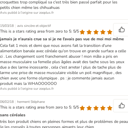
croquettes trop compliqué sa c'est très bien passé parfait pour les
petits chien même les chihuahuas
Avis publié à l'origine sur zooplus.fr
|
15/03/18
avis sincère et objectif
This is a stars rating area from zero to 5: 5/5
jamais je n'aurais crue sa si je ne l'avais pas vue de moi moi même
Cela fait 1 mois et demi que nous avons fait la transition d'une
alimentation banale avec céréale qu'on trouve en grande surface a celle
ci . Les changement sont franchement abuser ! mon mâle a pris en
masse musculaire sa femelle plus âgées avait des tache sous les yeux
due a des larme incessante , cela c'est arreter ! plus de tache plus de
larme une prise de masse musculaire visible un poil magnifique , des
chien avec une forme olympique . ps : je commente jamais aucun
produit mais la WHAOOOOOO
Avis publié à l'origine sur zooplus.fr
|
06/02/18
herment Stéphane
This is a stars rating area from zero to 5: 5/5
sans céréales
très bon produit chiens en pleines formes et plus de problèmes de peau
Je les conseils à toutes personnes aimants leur chien