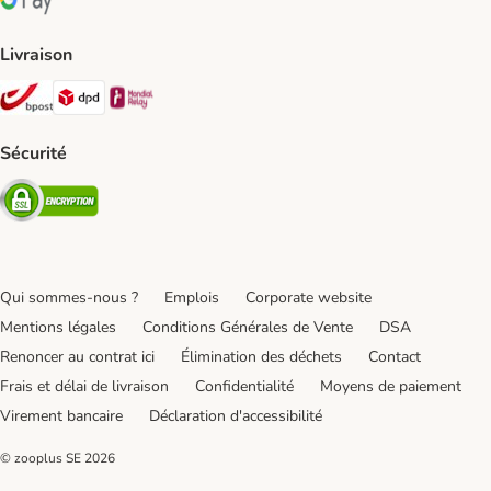
Google Pay Payment Method
Livraison
Bpost Shipping Method
DPD Shipping Method
Mondial relay Shipping Method
Sécurité
Security
Qui sommes-nous ?
Emplois
Corporate website
Mentions légales
Conditions Générales de Vente
DSA
Renoncer au contrat ici
Élimination des déchets
Contact
Frais et délai de livraison
Confidentialité
Moyens de paiement
Virement bancaire
Déclaration d'accessibilité
© zooplus SE
2026