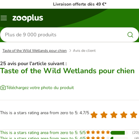
Livraison offerte dès 49 €*
Menu
Rechercher
des
produits
Taste of the Wild Wetlands pour chien
Avis de client
25 avis pour l'article suivant :
Taste of the Wild Wetlands pour chien
Téléchargez votre photo du produit
This is a stars rating area from zero to 5: 4.7/5
This is a stars rating area from zero to 5: 5/5
(
20
)
This is a stars rating area from zero to 5: 4/5
(
4
)