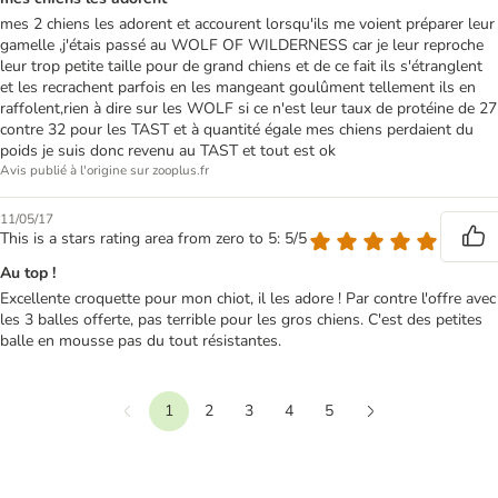
mes 2 chiens les adorent et accourent lorsqu'ils me voient préparer leur
gamelle ,j'étais passé au WOLF OF WILDERNESS car je leur reproche
leur trop petite taille pour de grand chiens et de ce fait ils s'étranglent
et les recrachent parfois en les mangeant goulûment tellement ils en
raffolent,rien à dire sur les WOLF si ce n'est leur taux de protéine de 27
contre 32 pour les TAST et à quantité égale mes chiens perdaient du
poids je suis donc revenu au TAST et tout est ok
Avis publié à l'origine sur zooplus.fr
11/05/17
This is a stars rating area from zero to 5: 5/5
Au top !
Excellente croquette pour mon chiot, il les adore ! Par contre l'offre avec
les 3 balles offerte, pas terrible pour les gros chiens. C'est des petites
balle en mousse pas du tout résistantes.
1
2
3
4
5
Précédent
Suivant