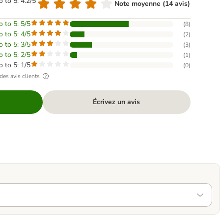
o to 5: 4.2/5
Note moyenne (14 avis)
o to 5: 5/5
(
8
)
o to 5: 4/5
(
2
)
o to 5: 3/5
(
3
)
o to 5: 2/5
(
1
)
o to 5: 1/5
(
0
)
des avis clients
Écrivez un avis