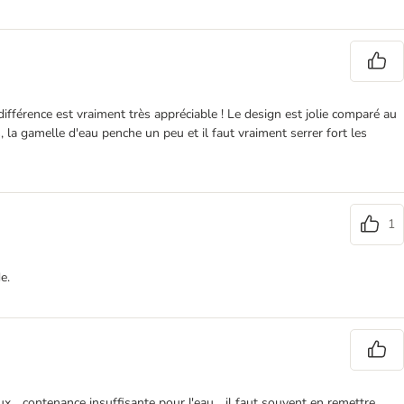
ifférence est vraiment très appréciable ! Le design est jolie comparé au
 la gamelle d'eau penche un peu et il faut vraiment serrer fort les
1
e.
ux... contenance insuffisante pour l'eau... il faut souvent en remettre.