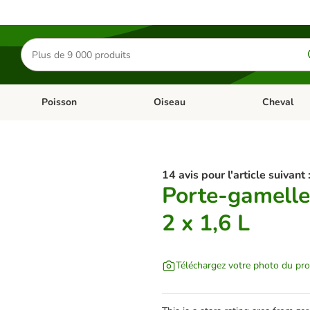
Rechercher
des
produits
Poisson
Oiseau
Cheval
Chat
Dérouler les catégories: Rongeur & Co
Dérouler les catégories: Poisson
Dérouler les 
14 avis pour l'article suivant 
Porte-gamelles
2 x 1,6 L
Téléchargez votre photo du pro