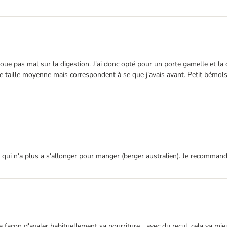
ue pas mal sur la digestion. J'ai donc opté pour un porte gamelle et la d
e taille moyenne mais correspondent à se que j'avais avant. Petit bémols,
e qui n'a plus a s'allonger pour manger (berger australien). Je recommand
sa façon d'avaler habituellement sa nourriture... avec du recul, cela va mie