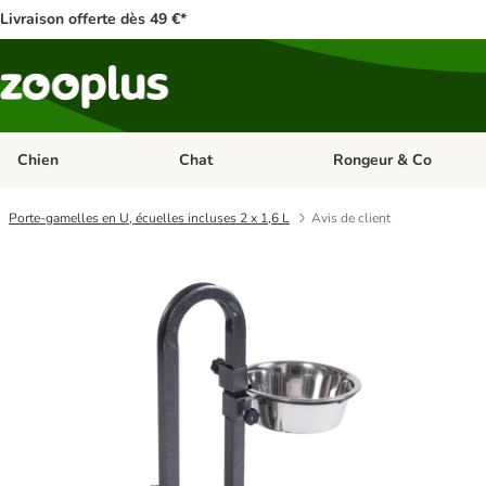
Livraison offerte dès 49 €*
Chien
Chat
Rongeur & Co
Dérouler les catégories: Chien
Dérouler les catégories: 
Porte-gamelles en U, écuelles incluses 2 x 1,6 L
Avis de client