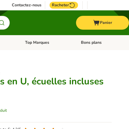
Contactez-nous
Racheter
Panier
Top Marques
Bons plans
catégories: Oiseau
Dérouler les catégories: Cheval
Dérouler les catégories: Top
:
 en U, écuelles incluses
duit