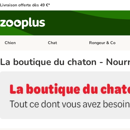
Livraison offerte dès 49 €*
Chien
Chat
Rongeur & Co
Dérouler les catégories: Chien
Dérouler les catégories: 
La boutique du chaton - Nourr