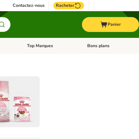
Contactez-nous
Racheter
Panier
Top Marques
Bons plans
catégories: Oiseau
Dérouler les catégories: Cheval
Dérouler les catégories: Top