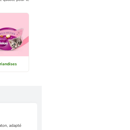
riandises
aton, adapté