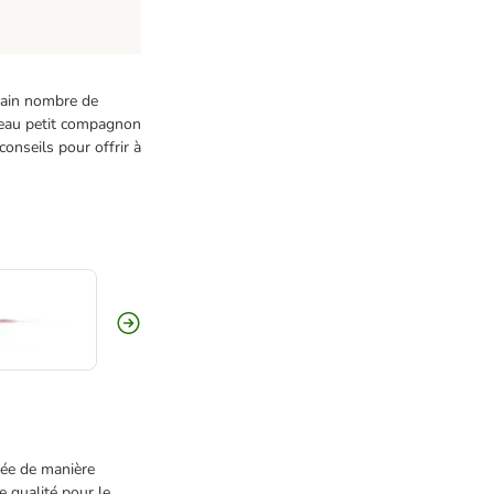
rtain nombre de
uveau petit compagnon
onseils pour offrir à
tée de manière
e qualité pour le