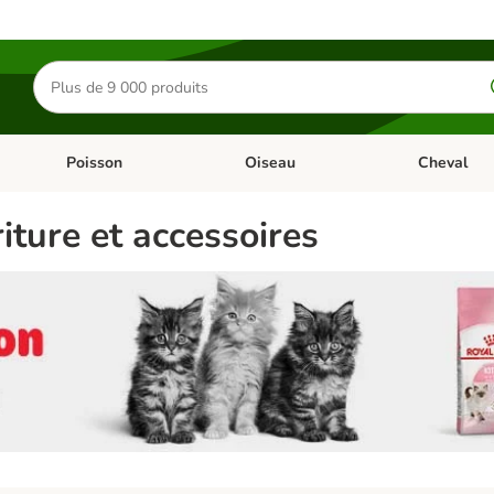
Rechercher
des
produits
Poisson
Oiseau
Cheval
Chat
Dérouler les catégories: Rongeur & Co
Dérouler les catégories: Poisson
Dérouler les 
iture et accessoires