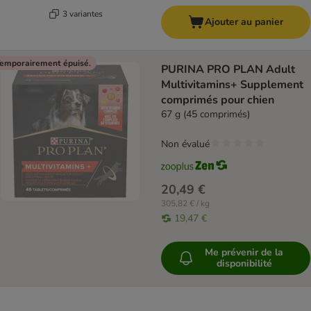
3 variantes
Ajouter au panier
emporairement épuisé.
PURINA PRO PLAN Adult
Multivitamins+ Supplement
comprimés pour chien
67 g (45 comprimés)
Non évalué
20,49 €
305,82 € / kg
19,47 €
Me prévenir de la
disponibilité