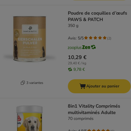
Poudre de coquilles d’œufs
PAWS & PATCH
350 g
Avis: 5/5
(
2
)
10,29 €
29,40 € / kg
9,78 €
3 variantes
Ajouter au panier
8in1 Vitality Comprimés
multivitaminés Adulte
70 comprimés