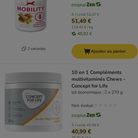
À l'unité
53,07 €
51,49 €
114,42 € / kg
48,92 €
2 variantes
Ajouter au panier
10 en 1 Compléments
multivitaminés Chews -
Concept for Life
lot économique : 2 x 270 g
Non évalué
À l'unité
43,98 €
40,99 €
75,91 € / kg