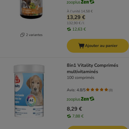
À l'unité
14,58 €
13,29 €
132,90 € / l
12,63 €
2 variantes
Ajouter au panier
8in1 Vitality Comprimés
multivitaminés
100 comprimés
Avis: 4.8/5
(
8
)
8,29 €
7,88 €