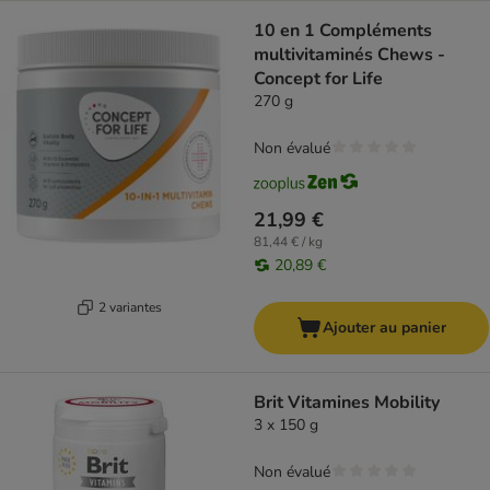
10 en 1 Compléments
multivitaminés Chews -
Concept for Life
270 g
Non évalué
21,99 €
81,44 € / kg
20,89 €
2 variantes
Ajouter au panier
Brit Vitamines Mobility
3 x 150 g
Non évalué