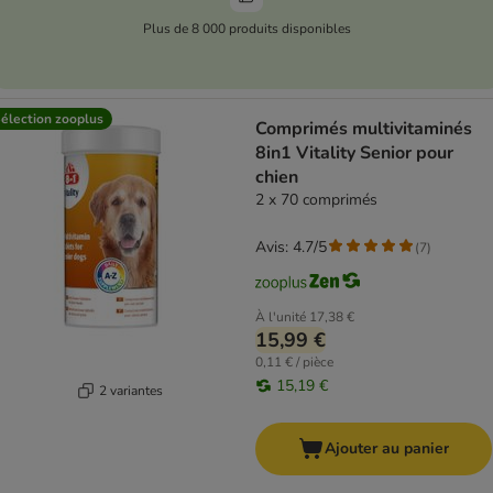
Plus de 8 000 produits disponibles
élection zooplus
Comprimés multivitaminés
8in1 Vitality Senior pour
chien
2 x 70 comprimés
Avis: 4.7/5
(
7
)
À l'unité
17,38 €
15,99 €
0,11 € / pièce
15,19 €
2 variantes
Ajouter au panier