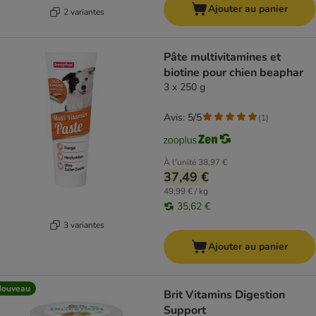
Ajouter au panier
2 variantes
Pâte multivitamines et
biotine pour chien beaphar
3 x 250 g
Avis: 5/5
(
1
)
À l'unité
38,97 €
37,49 €
49,99 € / kg
35,62 €
3 variantes
Ajouter au panier
Nouveau
Brit Vitamins Digestion
Support