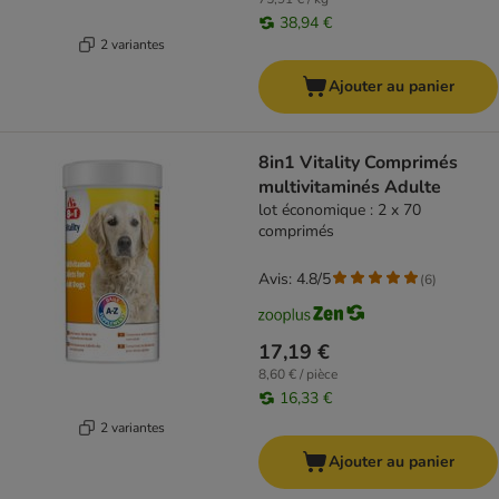
38,94 €
2 variantes
Ajouter au panier
8in1 Vitality Comprimés
multivitaminés Adulte
lot économique : 2 x 70
comprimés
Avis: 4.8/5
(
6
)
17,19 €
8,60 € / pièce
16,33 €
2 variantes
Ajouter au panier