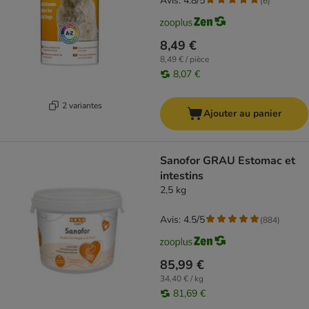
Avis: 4.8/5
(
6
)
8,49 €
8,49 € / pièce
8,07 €
2 variantes
Ajouter au panier
Sanofor GRAU Estomac et
intestins
2,5 kg
Avis: 4.5/5
(
884
)
85,99 €
34,40 € / kg
81,69 €