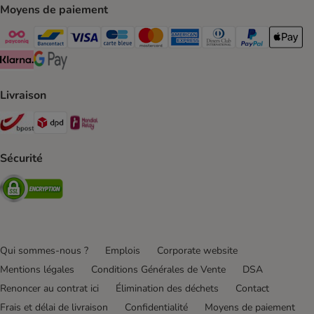
Moyens de paiement
Payconiq Payment Method
bancontact Payment Method
Visa Payment Method
carte bleue Payment Method
Master card Payment Method
American express Payment Meth
Diners club Payment Met
Paypal Payment 
Apple Pa
Klarna Payment Method
Google Pay Payment Method
Livraison
Bpost Shipping Method
DPD Shipping Method
Mondial relay Shipping Method
Sécurité
Security
Qui sommes-nous ?
Emplois
Corporate website
Mentions légales
Conditions Générales de Vente
DSA
Renoncer au contrat ici
Élimination des déchets
Contact
Frais et délai de livraison
Confidentialité
Moyens de paiement