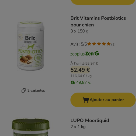
Brit Vitamins Postbiotics
pour chien
3 x 150 g
Avis: 5/5
(
1
)
À l'unité
53,97 €
52,49 €
116,64 € / kg
49,87 €
2 variantes
Ajouter au panier
LUPO Moorliquid
2 x 1 kg