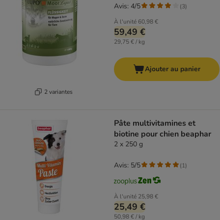
Avis: 4/5
(
3
)
À l'unité
60,98 €
59,49 €
29,75 € / kg
Ajouter au panier
2 variantes
Pâte multivitamines et
biotine pour chien beaphar
2 x 250 g
Avis: 5/5
(
1
)
À l'unité
25,98 €
25,49 €
50,98 € / kg