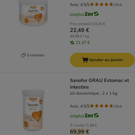
Avis: 4.5/5
(
884
)
Prix conseillé
23,20 €
22,49 €
44,98 € / kg
21,37 €
5 variantes
Ajouter au panier
Sanofor GRAU Estomac et
intestins
lot économique : 2 x 1 kg
Avis: 4.5/5
(
884
)
À l'unité
71,98 €
69,99 €