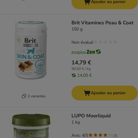
Ajouter au panier
Brit Vitamines Peau & Coat
150 g
Non évalué
14,79 €
98,60 € / kg
14,05 €
Ajouter au panier
2 variantes
LUPO Moorliquid
1 kg
Avis: 4/5
(
3
)