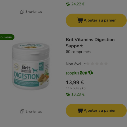
24,22 €
3 variantes
Ajouter au panier
Nouveau
Brit Vitamins Digestion
Support
60 comprimés
Non évalué
13,99 €
116,58 € / kg
13,29 €
Ajouter au panier
2 variantes