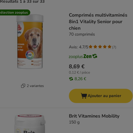
Résultats 1 à 33 sur 33
product items have been changed
élection zooplus
Comprimés multivitaminés
8in1 Vitality Senior pour
chien
70 comprimés
Avis: 4.7/5
(
7
)
8,69 €
0,12 € / pièce
8,26 €
2 variantes
Ajouter au panier
Brit Vitamines Mobility
150 g