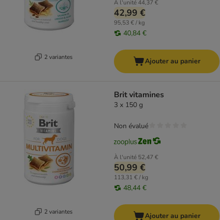
À l'unité
44,37 €
42,99 €
95,53 € / kg
40,84 €
2 variantes
Ajouter au panier
Brit vitamines
3 x 150 g
Non évalué
À l'unité
52,47 €
50,99 €
113,31 € / kg
48,44 €
2 variantes
Ajouter au panier