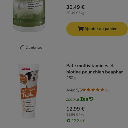
30,49 €
30,49 € / kg
Ajouter au panier
2 variantes
Pâte multivitamines et
biotine pour chien beaphar
250 g
Avis: 5/5
(
1
)
12,99 €
51,96 € / kg
12,34 €