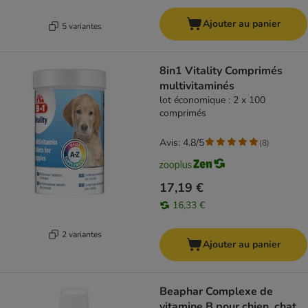
Ajouter au panier
5 variantes
8in1 Vitality Comprimés
multivitaminés
lot économique : 2 x 100
comprimés
Avis: 4.8/5
(
8
)
17,19 €
16,33 €
2 variantes
Ajouter au panier
Beaphar Complexe de
vitamine B pour chien, chat,