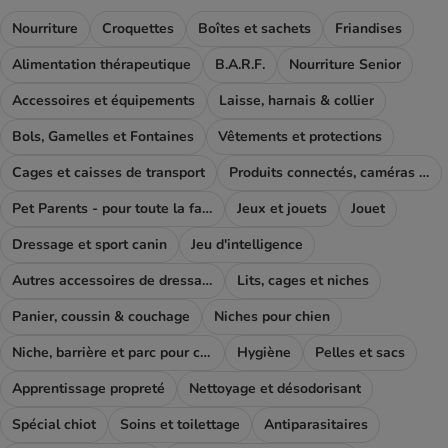
Nourriture
Croquettes
Boîtes et sachets
Friandises
Alimentation thérapeutique
B.A.R.F.
Nourriture Senior
Accessoires et équipements
Laisse, harnais & collier
Bols, Gamelles et Fontaines
Vêtements et protections
Cages et caisses de transport
Produits connectés, caméras et GPS
Pet Parents - pour toute la famille
Jeux et jouets
Jouet
Dressage et sport canin
Jeu d'intelligence
Autres accessoires de dressage
Lits, cages et niches
Panier, coussin & couchage
Niches pour chien
Niche, barrière et parc pour chien
Hygiène
Pelles et sacs
Apprentissage propreté
Nettoyage et désodorisant
Spécial chiot
Soins et toilettage
Antiparasitaires