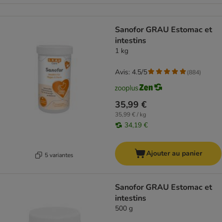
Sanofor GRAU Estomac et
intestins
1 kg
Avis: 4.5/5
(
884
)
35,99 €
35,99 € / kg
34,19 €
Ajouter au panier
5 variantes
Sanofor GRAU Estomac et
intestins
500 g