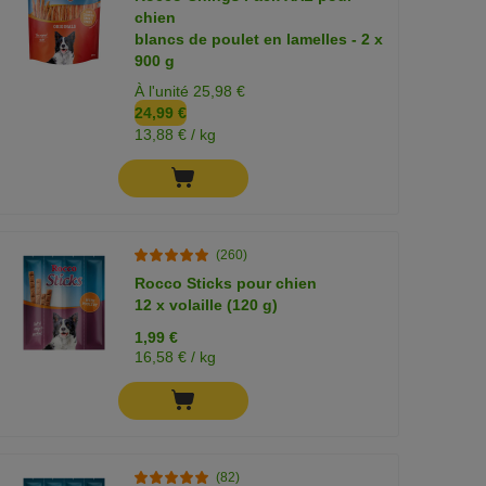
chien
blancs de poulet en lamelles - 2 x
900 g
À l'unité 25,98 €
24,99 €
13,88 € / kg
(260)
Rocco Sticks pour chien
12 x volaille (120 g)
1,99 €
16,58 € / kg
(82)