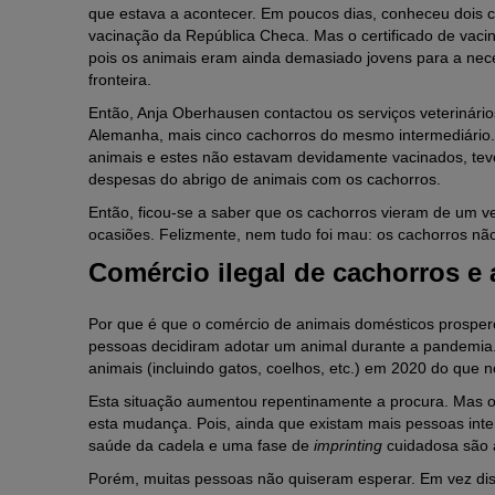
que estava a acontecer. Em poucos dias, conheceu dois c
vacinação da República Checa. Mas o certificado de vaci
pois os animais eram ainda demasiado jovens para a neces
fronteira.
Então, Anja Oberhausen contactou os serviços veterinário
Alemanha, mais cinco cachorros do mesmo intermediário. 
animais e estes não estavam devidamente vacinados, tev
despesas do abrigo de animais com os cachorros.
Então, ficou-se a saber que os cachorros vieram de um ve
ocasiões. Felizmente, nem tudo foi mau: os cachorros nã
Comércio ilegal de cachorros e
Por que é que o comércio de animais domésticos prosper
pessoas decidiram adotar um animal durante a pandemia.
animais (incluindo gatos, coelhos, etc.) em 2020 do que n
Esta situação aumentou repentinamente a procura. Mas o
esta mudança. Pois, ainda que existam mais pessoas inte
saúde da cadela e uma fase de
imprinting
cuidadosa são a
Porém, muitas pessoas não quiseram esperar. Em vez dis