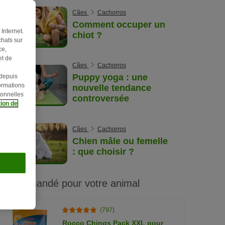
Cães
Cachorros
Comment occuper un
Internet.
chiot ?
hats sur
ce,
et de
Cães
Cachorros
Puppy yoga : une
 depuis
ormations
nouvelle tendance
sonnelles
controversée
ion de
Cães
Cachorros
Chien mâle ou femelle
: que choisir ?
Recommandé pour votre animal
(797)
Rocco Chings Pack XXL pour