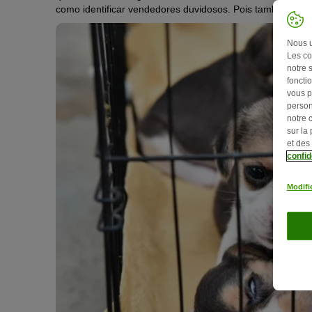
como identificar vendedores duvidosos. Pois também aqui 
Nous ut
Les co
notre 
fonctio
vous p
person
notre 
sur la
et des
confid
Modifi