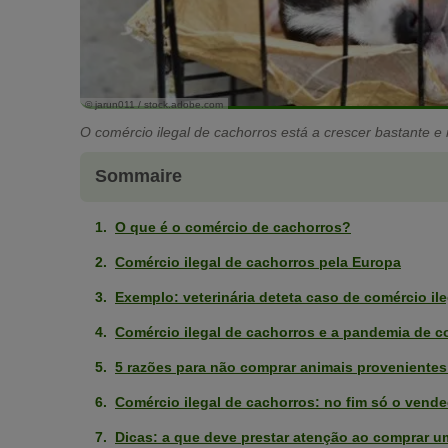
© jarun011 / stock.adobe.com
O comércio ilegal de cachorros está a crescer bastante 
Sommaire
O que é o comércio de cachorros?
Comércio ilegal de cachorros pela Europa
Exemplo: veterinária deteta caso de comércio il
Comércio ilegal de cachorros e a pandemia de c
5 razões para não comprar animais provenientes
Comércio ilegal de cachorros: no fim só o vended
Dicas: a que deve prestar atenção ao comprar u