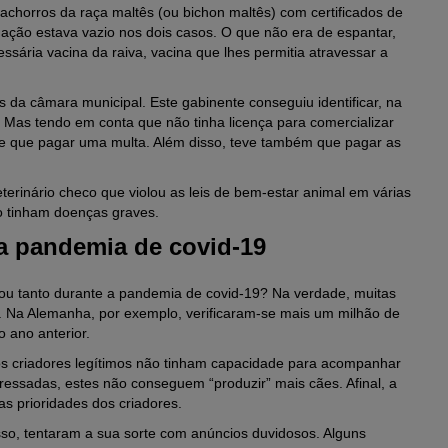
achorros da raça maltês (ou bichon maltês) com certificados de
nação estava vazio nos dois casos. O que não era de espantar,
sária vacina da raiva, vacina que lhes permitia atravessar a
s da câmara municipal. Este gabinente conseguiu identificar, na
Mas tendo em conta que não tinha licença para comercializar
e que pagar uma multa. Além disso, teve também que pagar as
terinário checo que violou as leis de bem-estar animal em várias
o tinham doenças graves.
 a pandemia de covid-19
ou tanto durante a pandemia de covid-19? Na verdade, muitas
 Na Alemanha, por exemplo, verificaram-se mais um milhão de
o ano anterior.
s criadores legítimos não tinham capacidade para acompanhar
ressadas, estes não conseguem “produzir” mais cães. Afinal, a
s prioridades dos criadores.
so, tentaram a sua sorte com anúncios duvidosos. Alguns