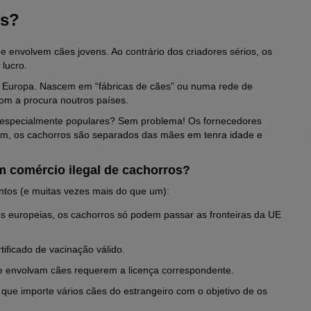
os?
e envolvem cães jovens. Ao contrário dos criadores sérios, os
lucro.
a Europa. Nascem em “fábricas de cães” ou numa rede de
com a procura noutros países.
especialmente populares? Sem problema! Os fornecedores
sim, os cachorros são separados das mães em tenra idade e
 comércio ilegal de cachorros?
ontos (e muitas vezes mais do que um):
es europeias, os cachorros só podem passar as fronteiras da UE
ficado de vacinação válido.
ue envolvam cães requerem a licença correspondente.
ue importe vários cães do estrangeiro com o objetivo de os