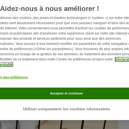
se aplica a máxima: a procura determina a oferta.
Aidez-nous à nous améliorer !
ilisons des cookies, des pixels et d'autres technologies (« cookies ») sur notre site 
okies sont absolument nécessaires pour que vous puissiez naviguer et faire des ac
site Internet. Votre consentement nous permettra d'activer les cookies de performan
nnels et publicitaires afin d'améliorer votre expérience client sur notre site internet 
roposer des produits et services pertinents pour vous ainsi que des annonces
nalisées. Vous pouvez à tout moment modifier les paramètres de votre navigateur
centre de préférences («Gérer les paramètres»). Vous trouverez de plus amples inf
 personne en charge de la gestion de vos données, du traitement des données per
 finalités de ce traitement dans notre Centre de préférences et dans notre
Déclarat
entialité
er mes préférences
Accepter et continuer
Utiliser uniquement les cookies nécessaires