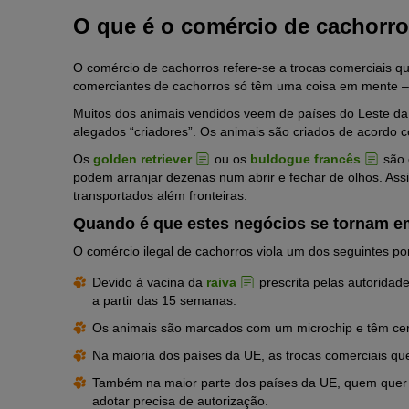
O que é o comércio de cachorr
O comércio de cachorros refere-se a trocas comerciais qu
comerciantes de cachorros só têm uma coisa em mente – 
Muitos dos animais vendidos veem de países do Leste d
alegados “criadores”. Os animais são criados de acordo 
Os
golden retriever
ou os
buldogue francês
são 
podem arranjar dezenas num abrir e fechar de olhos. As
transportados além fronteiras.
Quando é que estes negócios se tornam em
O comércio ilegal de cachorros viola um dos seguintes p
Devido à vacina da
raiva
prescrita pelas autoridad
a partir das 15 semanas.
Os animais são marcados com um microchip e têm certi
Na maioria dos países da UE, as trocas comerciais q
Também na maior parte dos países da UE, quem quer q
adotar precisa de autorização.