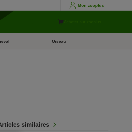
Mon zooplus
Acheter sur zooplus
heval
Oiseau
Articles similaires