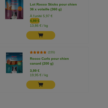
Lot Rocco Sticks pour chien
36 x volaille (360 g)
À l'unité 5,97 €
4,99 €
13,86 € / kg
(155)
Rocco Curls pour chien
canard (200 g)
3,99 €
19,95 € / kg