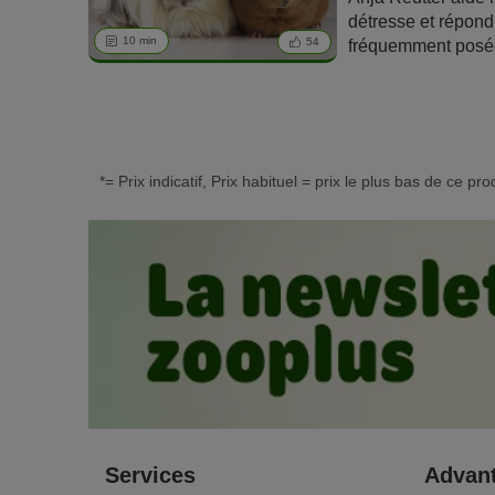
détresse et répond
de « nouveaux an
10 min
54
fréquemment posées
C'est pourquoi il fa
d'adopter un furet
renseigner sur son
de vie.
*= Prix indicatif, Prix habituel = prix le plus bas de ce pr
Services
Advant