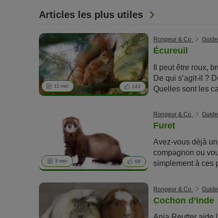
Articles les plus utiles
Rongeur & Co
Guide
Écureuil
Il peut être roux, b
De qui s’agit-il ? D
11 min
143
Quelles sont les ca
être sympathique, e
faire un animal d
Rongeur & Co
Guide
saurez plus sur ce
Furet
animale
en lisant c
Avez-vous déjà un 
compagnon ou vou
3 min
68
simplement à ces p
adorables ? Ces a
grande popularité 
Rongeur & Co
Guide
ne sont pas des 
Cochon d’Inde
« classiques », en e
Anja Reutter aide 
catégorie d'anima