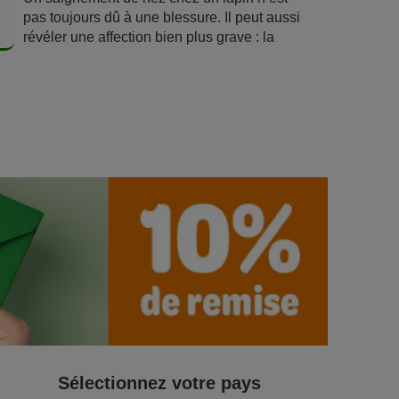
pas toujours dû à une blessure. Il peut aussi
dans notre portrait de
race
.
révéler une affection bien plus grave : la
maladie hémorragique. Dans cet article,
découvrez ce que la
maladie
hémorragique chez le lapin
implique pour
la
santé
de ce dernier.
Sélectionnez votre pays