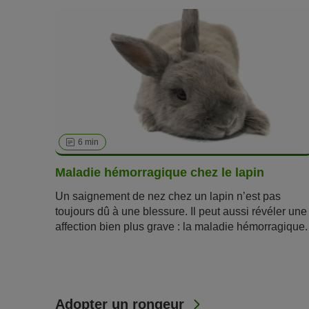
6 min
Maladie hémorragique chez le lapin
Un saignement de nez chez un lapin n’est pas
toujours dû à une blessure. Il peut aussi révéler une
affection bien plus grave : la maladie hémorragique.
Dans cet article, découvrez ce que la
maladie
hémorragique chez le lapin
implique pour la
sant
de ce dernier.
Adopter un rongeur