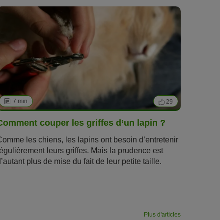
7 min
29
Comment couper les griffes d’un lapin ?
Comme les chiens, les lapins ont besoin d’entretenir
régulièrement leurs griffes. Mais la prudence est
’autant plus de mise du fait de leur petite taille.
ans cet article, apprenez tout ce qu’il faut savoir
pour
couper les griffes de votre lapin
en toute
sécurité pour garantir la
santé du petit rongeur
.
Plus d'articles