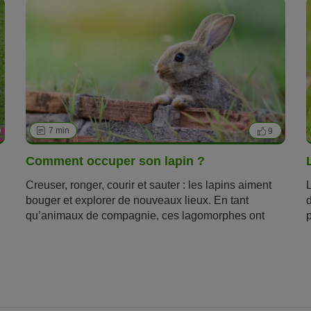
7 min
9
Comment occuper son lapin ?
Creuser, ronger, courir et sauter : les lapins aiment
bouger et explorer de nouveaux lieux. En tant
qu’animaux de compagnie, ces lagomorphes ont
donc besoin de suffisamment d’activités pour
pouvoir s’occuper. Dans cet article, vous apprendrez
comment occuper correctement votre lapin, quels
jouets lui conviennent et comment fabriquer vous-
même ses jouets.