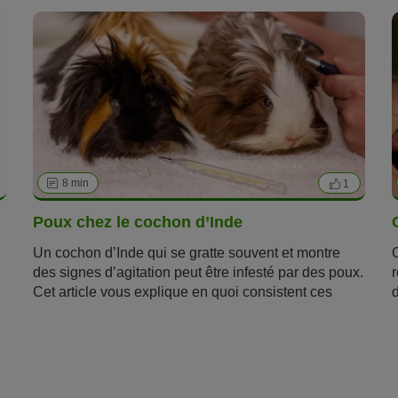
8 min
1
Poux chez le cochon d’Inde
Un cochon d’Inde qui se gratte souvent et montre
des signes d’agitation peut être infesté par des poux.
Cet article vous explique en quoi consistent ces
d
parasites et
quels impacts ces poux peuvent avoir
D
é
sur la santé de votre cochon d’Inde
.