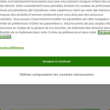
okies sont absolument nécessaires pour que vous puissiez naviguer et faire des ac
site Internet. Votre consentement nous permettra d'activer les cookies de performan
nnels et publicitaires afin d'améliorer votre expérience client sur notre site internet 
roposer des produits et services pertinents pour vous ainsi que des annonces
nalisées. Vous pouvez à tout moment modifier les paramètres de votre navigateur
centre de préférences («Gérer les paramètres»). Vous trouverez de plus amples inf
 personne en charge de la gestion de vos données, du traitement des données per
 finalités de ce traitement dans notre Centre de préférences et dans notre
Déclarat
entialité
12 min
12
L’alimentation du lapin : comment bien
er mes préférences
nourrir votre lapin ?
Un régime alimentaire adapté permet de prévenir les
Accepter et continuer
problèmes dentaires et digestifs
du
lapin. Il constitue
,
la base de la santé et longévité de nos amis aux
Utiliser uniquement les cookies nécessaires
longues oreilles. Découvrez dans cet article nos
conseils pour bien nourrir votre lapin.