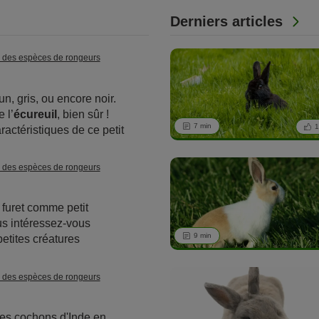
l
Derniers articles
 des espèces de rongeurs
run, gris, ou encore noir.
e l’
écureuil
, bien sûr !
7 min
1
ractéristiques de ce petit
t est-il possible d’en
omestique ? Vous en
 des espèces de rongeurs
tte
petite espèce
et article.
furet comme petit
s intéressez-vous
9 min
etites créatures
nimaux jouissent d'une
! Les furets domestiques
 des espèces de rongeurs
animaux de compagnie
ffet, ils font partie d'une
les cochons d'Inde en
ux domestiques qualifiée