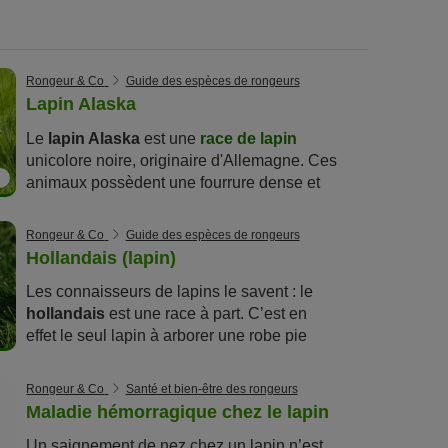
apin puisse profiter des fêtes en toute tranquillité.
Dans cet article, vous trouverez donc des
suggestions d’idées de cadeaux pour votre lapin.
Rongeur & Co
Guide des espèces de rongeurs
Lapin Alaska
Le
lapin Alaska
est une
race de lapin
unicolore noire, originaire d'Allemagne. Ces
animaux possèdent une fourrure dense et
brillante. À l'origine élevés pour leur viande
et leur fourrure, ils sont aujourd'hui
Rongeur & Co
Guide des espèces de rongeurs
appréciés comme petits animaux de
Hollandais (lapin)
compagnie vifs et curieux.
Les connaisseurs de lapins le savent : le
hollandais
est une race à part. C’est en
effet le seul lapin à arborer une robe pie
avec une répartition en plaques bien
définies. Outre son pelage joliment dessiné,
Rongeur & Co
Santé et bien-être des rongeurs
il séduit éleveurs et propriétaires par
Maladie hémorragique chez le lapin
son caractère équilibré. Découvrez ce
Un saignement de nez chez un lapin n’est
charmant compagnon aux longues oreilles