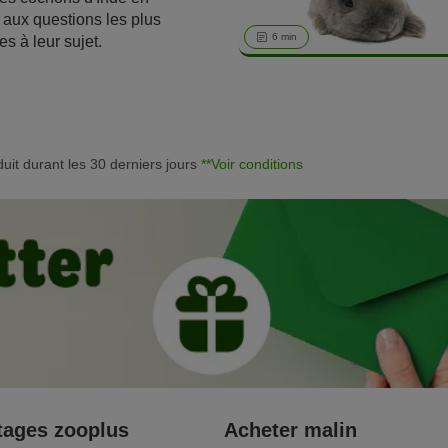
 aux questions les plus
imaux de compagnie ».
6 min
 à leur sujet.
ut bien réfléchir avant
 domestique et se
 caractère et son mode
oduit durant les 30 derniers jours
**Voir conditions
ages zooplus
Acheter malin