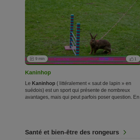
peu de verdure, vérifiez toujours qu'il s'agit de
plantes comestibles adaptées à l'
alimentation du
lapin
!
9 min
1
Kaninhop
Le
Kaninhop
( littéralement « saut de lapin » en
suédois) est un sport qui présente de nombreux
avantages, mais qui peut parfois poser question. En
effet, à quoi faut-il prêter attention pour éviter toute
maltraitance animale ? Zooplus vous donne toutes
les informations sur ce
jeu pour rongeurs
.
Santé et bien-être des rongeurs