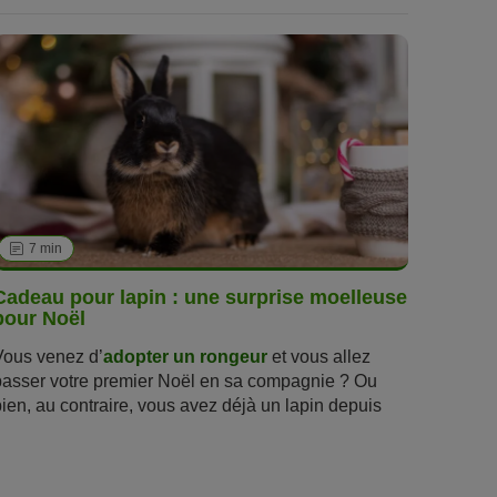
7 min
Cadeau pour lapin : une surprise moelleuse
pour Noël
Vous venez d’
adopter un rongeur
et vous allez
passer votre premier Noël en sa compagnie ? Ou
bien, au contraire, vous avez déjà un lapin depuis
longtemps et vous souhaitez lui offrir un cadeau de
Noël inédit. Quelle que soit votre situation, nos
conseils vous permettront de veiller à ce que votre