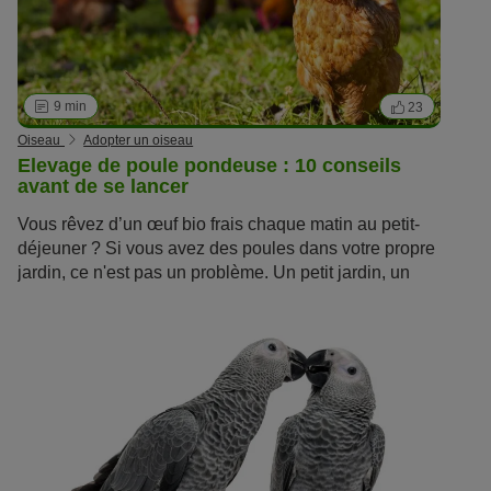
9 min
23
Oiseau
Adopter un oiseau
Elevage de poule pondeuse : 10 conseils
avant de se lancer
Vous rêvez d’un œuf bio frais chaque matin au petit-
déjeuner ? Si vous avez des poules dans votre propre
jardin, ce n'est pas un problème. Un petit jardin, un
poulailler, trois ou quatre gallinacés et voilà ce qu’il
vous faut pour réaliser votre projet d'élevage de poule
pondeuse. Pour que vos poules pondent des œufs, il
est important de connaître les réponses aux dix
questions suivantes concernant l'élevage de poules.
Sur notre Magazine, retrouvez tous nos conseil pour
adopter des oiseaux
de tous types !