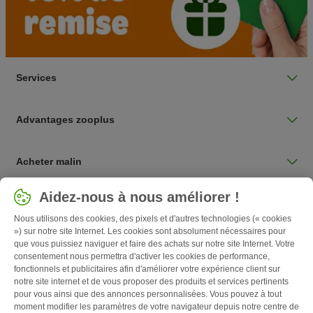
Services
Advantages zooplus
Acheter malin
Sélectionnez votre pays
Aidez-nous à nous améliorer !
Belgique / BE
Nous utilisons des cookies, des pixels et d'autres technologies (« cookies
») sur notre site Internet. Les cookies sont absolument nécessaires pour
que vous puissiez naviguer et faire des achats sur notre site Internet. Votre
Follow zooplus
consentement nous permettra d'activer les cookies de performance,
fonctionnels et publicitaires afin d'améliorer votre expérience client sur
notre site internet et de vous proposer des produits et services pertinents
pour vous ainsi que des annonces personnalisées. Vous pouvez à tout
moment modifier les paramètres de votre navigateur depuis notre centre de