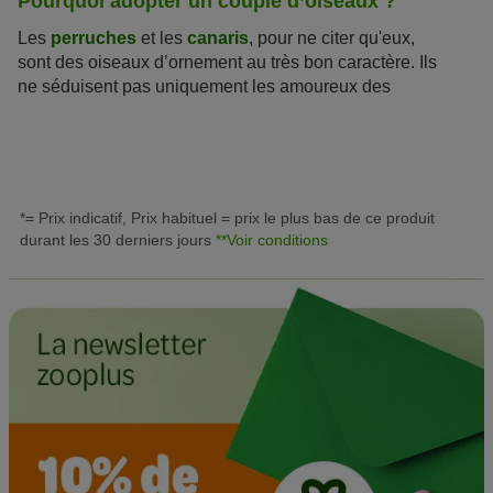
Pourquoi adopter un couple d’oiseaux ?
Les
perruches
et les
canaris
, pour ne citer qu'eux,
sont des oiseaux d’ornement au très bon caractère. Ils
ne séduisent pas uniquement les amoureux des
animaux manquant de place et de temps. Cependant,
il ne faut pas oublier que certains oiseaux d’ornement
ne sont pas faits pour vivre seuls. Un couple d'oiseaux
d’ornement sera bien plus épanoui !
*= Prix indicatif, Prix habituel = prix le plus bas de ce produit
durant les 30 derniers jours
**Voir conditions