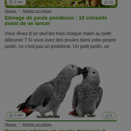
9 min
23
Oiseau
Adopter un oiseau
Elevage de poule pondeuse : 10 conseils
avant de se lancer
Vous rêvez d’un œuf bio frais chaque matin au petit-
déjeuner ? Si vous avez des poules dans votre propre
jardin, ce n'est pas un problème. Un petit jardin, un
poulailler, trois ou quatre gallinacés et voilà ce qu’il
vous faut pour réaliser votre projet d'élevage de poule
pondeuse. Pour que vos poules pondent des œufs, il
est important de connaître les réponses aux dix
questions suivantes concernant l'élevage de poules.
Sur notre Magazine, retrouvez tous nos conseil pour
adopter des oiseaux
de tous types !
3 min
3
Oiseau
Adopter un oiseau