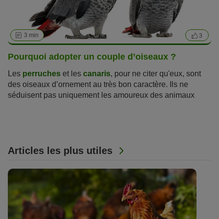
3 min
3
Pourquoi adopter un couple d’oiseaux ?
Les
perruches
et les
canaris
, pour ne citer qu'eux, sont
des oiseaux d’ornement au très bon caractère. Ils ne
séduisent pas uniquement les amoureux des animaux
manquant de place et de temps. Cependant, il ne faut pas
oublier que certains oiseaux d’ornement ne sont pas faits
pour vivre seuls. Un couple d'oiseaux d’ornement sera
bien plus épanoui !
Articles les plus utiles