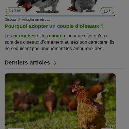
3 min
3
Oiseau
Adopter un oiseau
Pourquoi adopter un couple d’oiseaux ?
Les
perruches
et les
canaris
, pour ne citer qu'eux,
sont des oiseaux d’ornement au très bon caractère. Ils
ne séduisent pas uniquement les amoureux des
animaux manquant de place et de temps. Cependant,
il ne faut pas oublier que certains oiseaux d’ornement
Derniers articles
ne sont pas faits pour vivre seuls. Un couple d'oiseaux
d’ornement sera bien plus épanoui !