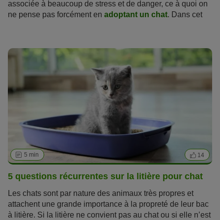
associée à beaucoup de stress et de danger, ce à quoi on
ne pense pas forcément en
adoptant un chat
. Dans cet
article, nous vous expliquons comment éviter les dangers
durant la période de Noël. Si vous suivez ces quelques
conseils et astuces, vous passerez un Noël tout en
sécurité et en détente avec votre chat. Les guirlandes
lumineuses, les boules de Noël scintillantes, les rubans
des cadeaux... Aucun autre moment de l'année n'est plus
excitant pour les chats que la période de Noël.
5 min
14
5 questions récurrentes sur la litière pour chat
Les chats sont par nature des animaux très propres et
attachent une grande importance à la propreté de leur bac
à litière. Si la litière ne convient pas au chat ou si elle n’est