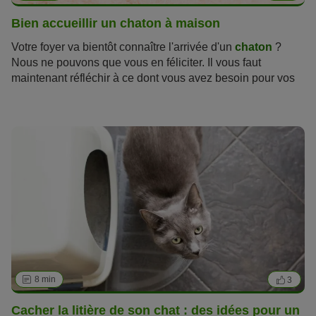
Bien accueillir un chaton à maison
Votre foyer va bientôt connaître l'arrivée d'un
chaton
?
Nous ne pouvons que vous en féliciter. Il vous faut
maintenant réfléchir à ce dont vous avez besoin pour vos
nouveaux chatons. Les chats sont des créatures uniques
qui sont à la fois de fortes têtes et des animaux sensibles.
Grâce à leur grande empathie, ils sont capables de savoir
comment vont les autres chats du foyer ou leurs maîtres, et
aiment les réconforter si leur moral n'est pas au plus haut.
Leur sensibilité est si forte qu'ils ressentent des
phénomènes tels que des tremblements de terre et des
tempêtes avant même qu'ils ne se produisent.
8 min
3
Cacher la litière de son chat : des idées pour un