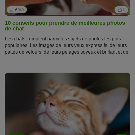
9 min
2
10 conseils pour prendre de meilleures photos
de chat
Les chats comptent parmi les sujets de photos les plus
populaires. Les images de leurs yeux expressifs, de leurs
pattes de velours, de leurs pelages soyeux et brillant et de
leur grâce naturelle nous fascinent. Il a cependant un
obstacle à la réalisation de beaux portraits : ces animaux-
mannequins sont des êtres têtus. Avec nos 10 conseils,
vous découvrirez comment réussir malgré tout à réaliser
des belles photos de chat.