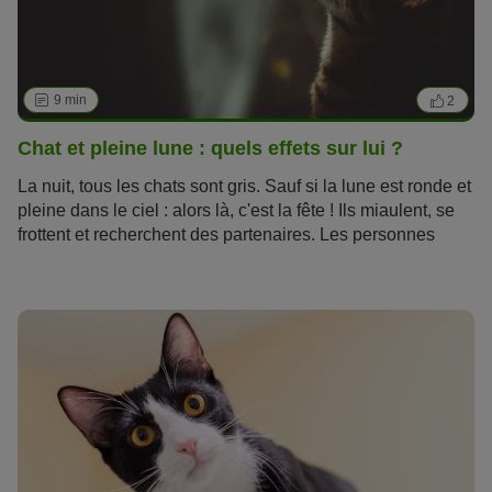
9 min
2
Chat et pleine lune : quels effets sur lui ?
La nuit, tous les chats sont gris. Sauf si la lune est ronde et
pleine dans le ciel : alors là, c'est la fête ! Ils miaulent, se
frottent et recherchent des partenaires. Les personnes
ayant
adopté un chat
savent que leur
chat
se comporte
différemment durant la phase de
pleine lune
, mais que dit
la science à ce sujet ?