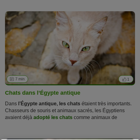
précautions à prendre si vous décidez de laisser sortir
votre chat.
7 min
1
Chats dans l’Égypte antique
Dans
l’Égypte antique, les chats
étaient très importants.
Chasseurs de souris et animaux sacrés, les Égyptiens
avaient déjà
adopté les chats
comme animaux de
compagnie. Découvrez dans cet article comment ils étaient
vénérés et pourquoi ils étaient sacrés.