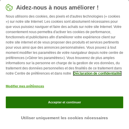
Aidez-nous à nous améliorer !
Nous utilisons des cookies, des pixels et d'autres technologies (« cookies
») sur notre site Internet. Les cookies sont absolument nécessaires pour
que vous puissiez naviguer et faire des achats sur notre site Internet. Votre
consentement nous permettra d'activer les cookies de performance,
fonctionnels et publicitaires afin d'améliorer votre expérience client sur
notre site internet et de vous proposer des produits et services pertinents
pour vous ainsi que des annonces personnalisées. Vous pouvez à tout
moment modifier les paramètres de votre navigateur depuis notre centre de
préférences («Gérer les paramètres»). Vous trouverez de plus amples
9 min
14
informations sur la personne en charge de la gestion de vos données, du
traitement des données personnelles et des finalités de ce traitement dans
Chats hybrides
notre Centre de préférences et dans notre
Déclaration de confidentialité
Un léopard sur le canapé du salon ? Le désir d'animaux
Modifier mes préférences
de compagnie exotiques ne cesse de croître. Les
chats
hybrides, qui proviennent d'une combinaison de chats
domestiques et sauvages, deviennent également de plus
Accepter et continuer
en plus populaires. Découvrez ce que vous devez savoir
sur les chats hybrides et leur progéniture apprivoisée.
Utiliser uniquement les cookies nécessaires