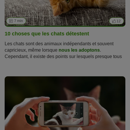
7 min
12
10 choses que les chats détestent
Les chats sont des animaux indépendants et souvent
capricieux, même lorsque
nous les adoptons
.
Cependant, il existe des points sur lesquels presque tous
les matous peuvent s'accorder. Et cela débouche toujours
par un refus catégorique qu’ils savent très bien exprimer !
Pour vous faire comprendre un tel changement
d’attitude, nous vous listons dans cet article
10 choses
que les chats détestent
.