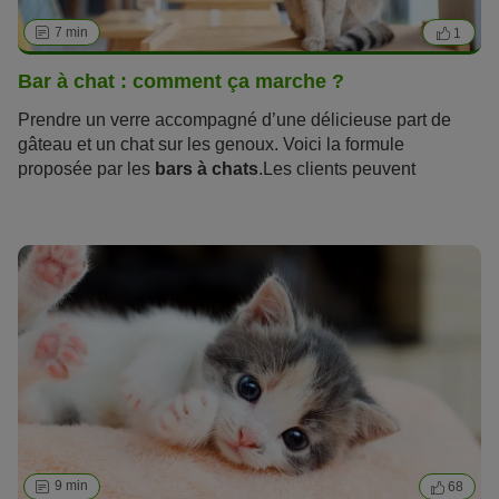
7 min
1
Bar à chat : comment ça marche ?
Prendre un verre accompagné d’une délicieuse part de
gâteau et un chat sur les genoux. Voici la formule
proposée par les
bars à chats
.Les clients peuvent
savourer des cafés et des gourmandises, avec en bonus,
la compagnie de chats dans une ambiance chaleureuse.
Amoureux des chats, vous pouvez leur faire des câlins et
jouer avec eux. Ce qui est d’autant plus intéressant si vous
ne pouvez pas
adopter un chat
vous-même ! Mais d’où
vient ce concept des célèbres cafés à chats et dans
quelles villes en France peut-on en trouver ? Quel type de
chats y « vit » et qu’en pensent les défenseurs des
animaux ? Vous trouverez dans cet article toutes les
informations dont vous avez besoin avant votre première
expérience dans un café avec des chats.
9 min
68