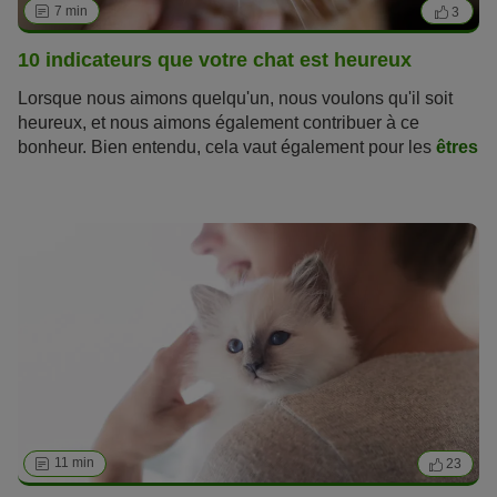
7 min
3
10 indicateurs que votre chat est heureux
Lorsque nous aimons quelqu'un, nous voulons qu'il soit
heureux, et nous aimons également contribuer à ce
bonheur. Bien entendu, cela vaut également pour les
êtres
à quatre pattes qui partagent nos vies
. Après tout, ils
nous rendent également très heureux. Découvrez dans
notre article les signes qui montrent que votre
chat est
véritablement heureux
avec vous.
11 min
23