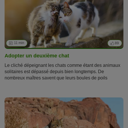
11 min
89
Adopter un deuxième chat
Le cliché dépeignant les chats comme étant des animaux
solitaires est dépassé depuis bien longtemps. De
nombreux maîtres savent que leurs boules de poils
apprécient la compagnie d’autres chats. Justement, les
chatons
ou les
chats d’intérieur
ne devraient jamais
vivre seuls. Alors, direction l’élevage ou le refuge
pour
adopter un deuxième chat
, voire même un
troisième ! Mais attention,
faire cohabiter deux
chats
n’est pas si simple !