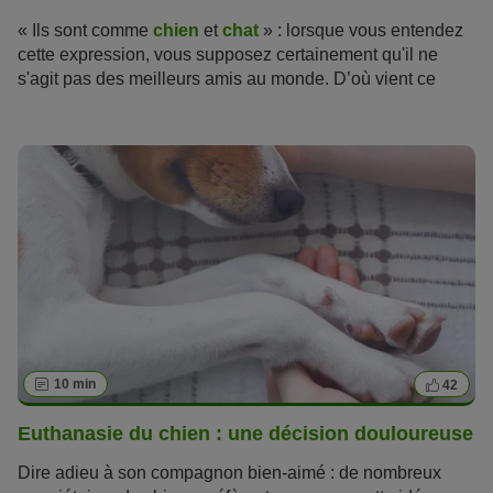
« Ils sont comme
chien
et
chat
» : lorsque vous entendez
cette expression, vous supposez certainement qu'il ne
s'agit pas des meilleurs amis au monde. D’où vient ce
mythe selon lequel les chats et les chiens sont des
ennemis jurés ? Ce cliché peut-il laisser place à des
malentendus ? Est-il possible pour un chien et un chat de
vivre dans la même maison et d'être heureux ainsi ? A
première vue, la
cohabitation entre chien et chat
ne
présage rien de facile, mais en suivant les conseils de
votre Magazine zooplus, vos efforts et ceux de vos
compagnons porteront rapidement leurs fruits !
10 min
42
Euthanasie du chien : une décision douloureuse
Dire adieu à son compagnon bien-aimé : de nombreux