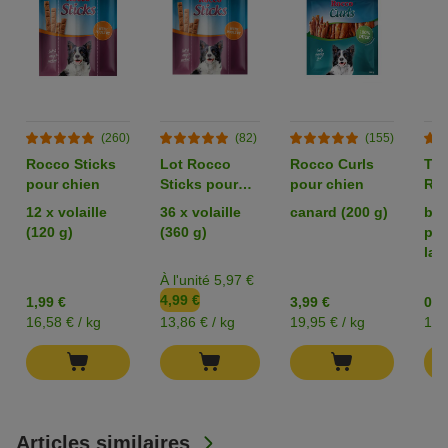
(260)
(82)
(155)
Rocco Sticks
Lot Rocco
Rocco Curls
Tes
pour chien
Sticks pour
pour chien
Ro
chien
Ori
12 x volaille
36 x volaille
canard (200 g)
bla
chi
(120 g)
(360 g)
pou
lam
À l'unité 5,97 €
4,99 €
1,99 €
3,99 €
0,9
16,58 € / kg
13,86 € / kg
19,95 € / kg
13,
Articles similaires