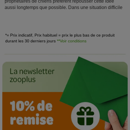
propriétaires de chiens préfèrent repousser cette idée
aussi longtemps que possible. Dans une situation difficile
pourtant, il est utile de pouvoir se préparer au pire : dans
cet article vous découvrirez tout ce qu’il y a à savoir sur
l’euthanasie des chiens. Pour plus d’informations sur les
différentes phases de la vie des chiens, vous pouvez
*= Prix indicatif, Prix habituel = prix le plus bas de ce produit
également parcourir notre rubrique
adopter un chien
!
durant les 30 derniers jours
**Voir conditions