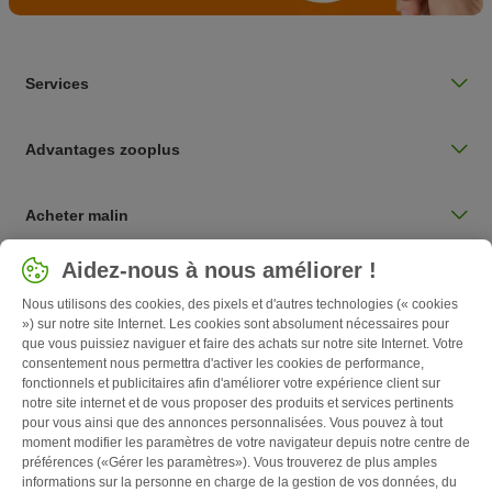
Services
Advantages zooplus
Acheter malin
Sélectionnez votre pays
Aidez-nous à nous améliorer !
Belgique / BE
Nous utilisons des cookies, des pixels et d'autres technologies (« cookies
») sur notre site Internet. Les cookies sont absolument nécessaires pour
que vous puissiez naviguer et faire des achats sur notre site Internet. Votre
Follow zooplus
consentement nous permettra d'activer les cookies de performance,
fonctionnels et publicitaires afin d'améliorer votre expérience client sur
notre site internet et de vous proposer des produits et services pertinents
pour vous ainsi que des annonces personnalisées. Vous pouvez à tout
moment modifier les paramètres de votre navigateur depuis notre centre de
préférences («Gérer les paramètres»). Vous trouverez de plus amples
informations sur la personne en charge de la gestion de vos données, du