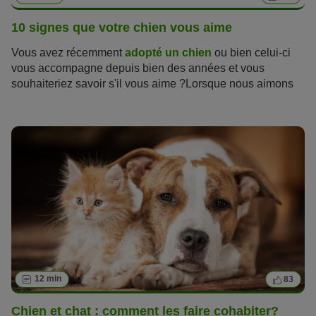
10 signes que votre chien vous aime
Vous avez récemment
adopté un chien
ou bien celui-ci
vous accompagne depuis bien des années et vous
souhaiteriez savoir s'il vous aime ?Lorsque nous aimons
quelqu'un, nous cherchons à savoir s'il éprouve les
mêmes sentiments pour nous. Il est donc naturel que nous
voulions pouvoir lire les signes par lesquels nos amis
canins nous montrent qu'ils nous aiment. Mais
les chiens
ont des moyens différents des nôtres de montrer leur
amour
, et ils ne peuvent pas exprimer « je t'aime » avec
des mots. Mais ils trouvent d'autres façons de nous
montrer à quel point ils nous aiment, et il est plus facile
que vous ne le pensez de reconnaître ces signes. La
capacité de comprendre le langage de nos chiens bien-
aimés sommeille en chacun de nous.
12 min
83
Chien et chat : comment les faire cohabiter?