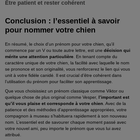
Le renforcement positif joue un rôle clé dans l’apprentissage du
Être patient et rester cohérent
comme pendant
les jeux ou les moments de caresse
.
prénom par votre chien. Chaque fois que vous utilisez le prénom
Répétez-le fréquemment avec un ton joyeux et encourageant
et que votre chien réagit, même légèrement, offrez-lui une
pour associer le prénom à des expériences agréables. En
La patience et la cohérence sont cruciales lors de l’apprentissage
Conclusion : l’essentiel à savoir
récompense, comme une
friandise pour chien
ou des
utilisant le prénom de manière constante et enthousiaste, vous
d’un nouveau prénom. Les chiens apprennent à leur propre
caresses. Ce renforcement positif encouragera votre chien à
pour nommer votre chien
aidez votre chien à établir une connexion positive avec ce
rythme, et certains peuvent mettre plus de temps que d’autres
associer son prénom à des expériences plaisantes et à une
nouveau nom.
pour s’adapter. Une fois que vous avez choisi un prénom, il est
réaction favorable de votre part. Progressivement, remplacez les
essentiel de ne plus le modifier
. Ce sera l’un des premiers
En résumé, le choix d’un prénom pour votre chien, qu’il
friandises par des caresses ou des séances de jeu, renforçant
mots que votre chiot apprendra à reconnaître. Les animaux, en
commence par un V ou toute autre lettre, est une
décision qui
ainsi l’association positive avec son prénom. Au fil du temps, son
particulier les chiens, sont souvent plus réceptifs aux sons aigus,
mérite une attention particulière
. En tenant compte du
nom deviendra un signal qui captera facilement son attention.
donc un prénom court, de deux syllabes maximum, facilitera son
caractère unique de votre chien, la facilité avec laquelle le nom
apprentissage. Assurez-vous d’utiliser le prénom de manière
Vous retrouverez une large sélection de friandises qui pourraient
se prononce et son originalité, vous renforcerez le lien qui vous
cohérente dans toutes les situations et évitez de changer de nom
plaire à votre chien sur la
boutique en ligne zooplus
!
unit à votre fidèle canidé. Il est crucial d’être cohérent dans
ou de varier les appels. En restant constant et en répétant
l’utilisation du prénom pour faciliter son apprentissage.
régulièrement le prénom, vous aiderez votre chien identifier et à
Que vous choisissiez un prénom classique comme Viktor ou
répondre avec enthousiasme à son prénom.
quelque chose de plus original comme Vesper,
l’important est
qu’il vous plaise et corresponde à votre chien
. Avec de la
patience et des méthodes d’apprentissage appropriées, votre
compagnon à museau s’habituera rapidement à son nouveau
nom. L’essentiel est de savourer chaque moment passé avec
votre nouvel ami, peu importe le prénom que vous lui avez
attribué.
(70)
(2982)
(