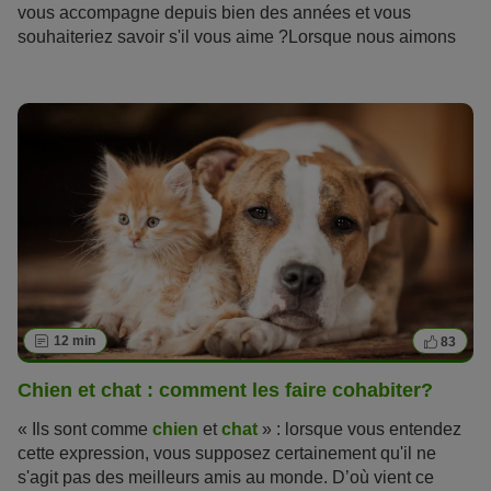
vous accompagne depuis bien des années et vous
souhaiteriez savoir s'il vous aime ?Lorsque nous aimons
quelqu'un, nous cherchons à savoir s'il éprouve les
mêmes sentiments pour nous. Il est donc naturel que nous
voulions pouvoir lire les signes par lesquels nos amis
canins nous montrent qu'ils nous aiment. Mais
les chiens
ont des moyens différents des nôtres de montrer leur
amour
, et ils ne peuvent pas exprimer « je t'aime » avec
des mots. Mais ils trouvent d'autres façons de nous
montrer à quel point ils nous aiment, et il est plus facile
que vous ne le pensez de reconnaître ces signes. La
capacité de comprendre le langage de nos chiens bien-
aimés sommeille en chacun de nous.
12 min
83
Chien et chat : comment les faire cohabiter?
« Ils sont comme
chien
et
chat
» : lorsque vous entendez
cette expression, vous supposez certainement qu'il ne
s'agit pas des meilleurs amis au monde. D’où vient ce