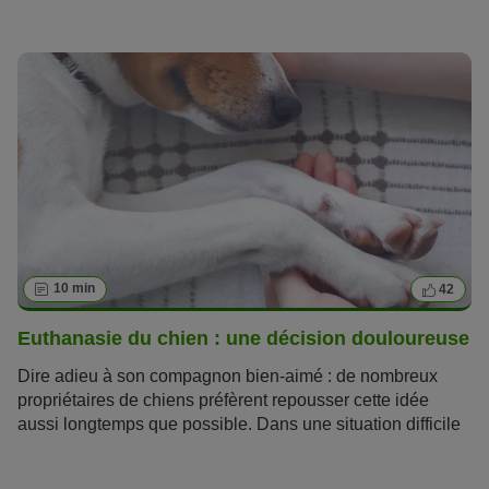
mythe selon lequel les chats et les chiens sont des
ennemis jurés ? Ce cliché peut-il laisser place à des
malentendus ? Est-il possible pour un chien et un chat de
vivre dans la même maison et d'être heureux ainsi ? A
première vue, la
cohabitation entre chien et chat
ne
présage rien de facile, mais en suivant les conseils de
votre Magazine zooplus, vos efforts et ceux de vos
compagnons porteront rapidement leurs fruits !
10 min
42
Euthanasie du chien : une décision douloureuse
Dire adieu à son compagnon bien-aimé : de nombreux
propriétaires de chiens préfèrent repousser cette idée
aussi longtemps que possible. Dans une situation difficile
pourtant, il est utile de pouvoir se préparer au pire : dans
cet article vous découvrirez tout ce qu’il y a à savoir sur