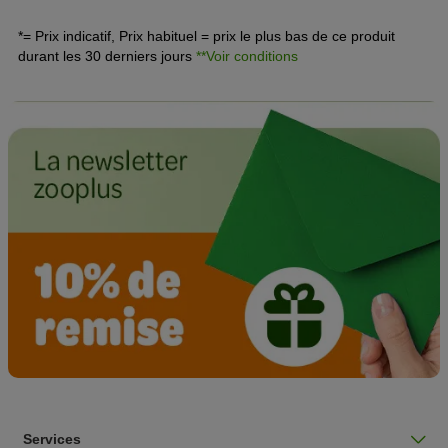
l’euthanasie des chiens. Pour plus d’informations sur les
différentes phases de la vie des chiens, vous pouvez
*= Prix indicatif, Prix habituel = prix le plus bas de ce produit
également parcourir notre rubrique
adopter un chien
!
durant les 30 derniers jours
**Voir conditions
Services