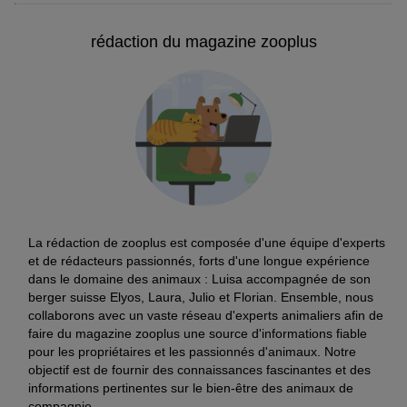
Rocco Chings
Rocco Chings
Rocco Roll
Originals, blancs de
Originals pour chien
Bâtonnets 
rédaction du magazine zooplus
poulet séchés pour
pour chien
2 x 250 g
blancs de poulet en
filet de pou
chien
lamelles (250 g)
g)
À l'unité 11,98 €
10,99 €
5,99 €
2,99 €
21,98 € / kg
23,96 € / kg
14,95 € / kg
La rédaction de zooplus est composée d'une équipe d'experts
et de rédacteurs passionnés, forts d'une longue expérience
dans le domaine des animaux : Luisa accompagnée de son
berger suisse Elyos, Laura, Julio et Florian. Ensemble, nous
collaborons avec un vaste réseau d'experts animaliers afin de
faire du magazine zooplus une source d'informations fiable
pour les propriétaires et les passionnés d'animaux. Notre
objectif est de fournir des connaissances fascinantes et des
informations pertinentes sur le bien-être des animaux de
compagnie.