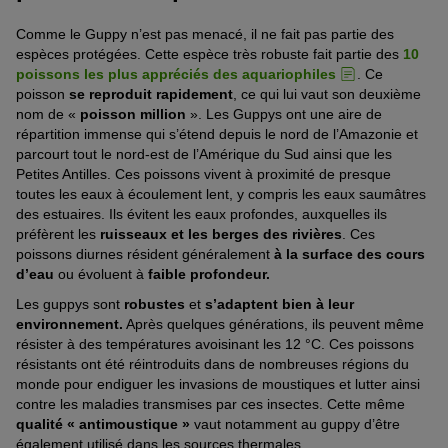
Comme le Guppy n’est pas menacé, il ne fait pas partie des
espèces protégées. Cette espèce très robuste fait partie des
10
poissons les plus appréciés des aquariophiles
. Ce
poisson
se reproduit rapidement
, ce qui lui vaut son deuxième
nom de «
poisson million
». Les Guppys ont une aire de
répartition immense qui s’étend depuis le nord de l’Amazonie et
parcourt tout le nord-est de l’Amérique du Sud ainsi que les
Petites Antilles. Ces poissons vivent à proximité de presque
toutes les eaux à écoulement lent, y compris les eaux saumâtres
des estuaires. Ils évitent les eaux profondes, auxquelles ils
préfèrent les
ruisseaux et les berges des rivières
. Ces
poissons diurnes résident généralement
à la surface des cours
d’eau
ou évoluent à
faible profondeur.
Les guppys sont
robustes
et
s’adaptent bien à leur
environnement.
Après quelques générations, ils peuvent même
résister à des températures avoisinant les 12 °C. Ces poissons
résistants ont été réintroduits dans de nombreuses régions du
monde pour endiguer les invasions de moustiques et lutter ainsi
contre les maladies transmises par ces insectes. Cette même
qualité « antimoustique »
vaut notamment au guppy d’être
également utilisé dans les sources thermales.