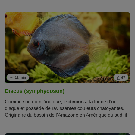
également un havre apaisant et relaxant dans nos vies à
100 à l'heure. Mais quels poissons conviennent le mieux à
votre aquarium ? Nous vous présentons les 10 poissons
d'aquarium les plus populaires et leurs caractéristiques.
11 min
47
Discus (symphydoson)
Comme son nom l’indique, le
discus
a la forme d’un
disque et possède de ravissantes couleurs chatoyantes.
Originaire du bassin de l'Amazone en Amérique du sud, il
est aujourd’hui devenu populaire dans le monde de
l’aquariophilie. Cette
espèce de poisson
est
généralement élevée en groupe de cinq à huit espèces, ce