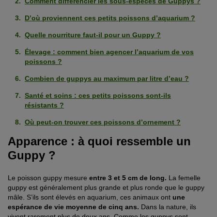
Comment différencier les sous-espèces de Guppys ?
D’où proviennent ces petits poissons d’aquarium ?
Quelle nourriture faut-il pour un Guppy ?
Élevage : comment bien agencer l’aquarium de vos
poissons ?
Combien de guppys au maximum par litre d’eau ?
Santé et soins : ces petits poissons sont-ils
résistants ?
Où peut-on trouver ces poissons d’ornement ?
Apparence : à quoi ressemble un
Guppy ?
Le poisson guppy mesure
entre 3 et 5 cm de long.
La femelle
guppy est généralement plus grande et plus ronde que le guppy
mâle. S’ils sont élevés en aquarium, ces animaux ont
une
espérance de vie moyenne de cinq ans.
Dans la nature, ils
vivent rarement plus de deux ans. Comme les guppys sont