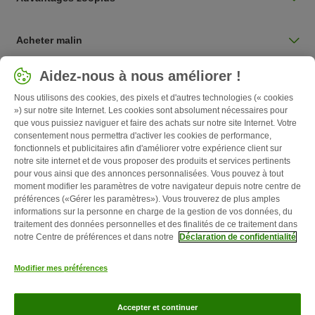
Acheter malin
Sélectionnez votre pays
Aidez-nous à nous améliorer !
Belgique / BE
Nous utilisons des cookies, des pixels et d'autres technologies (« cookies
») sur notre site Internet. Les cookies sont absolument nécessaires pour
que vous puissiez naviguer et faire des achats sur notre site Internet. Votre
Follow zooplus
consentement nous permettra d'activer les cookies de performance,
fonctionnels et publicitaires afin d'améliorer votre expérience client sur
notre site internet et de vous proposer des produits et services pertinents
pour vous ainsi que des annonces personnalisées. Vous pouvez à tout
moment modifier les paramètres de votre navigateur depuis notre centre de
préférences («Gérer les paramètres»). Vous trouverez de plus amples
informations sur la personne en charge de la gestion de vos données, du
traitement des données personnelles et des finalités de ce traitement dans
notre Centre de préférences et dans notre
Déclaration de confidentialité
Qui sommes-nous ?
Emplois
Corporate website
Mentions légales
Modifier mes préférences
Conditions Générales de Vente
Formulaire de rétractation
Élimination
des déchets
Contact
Frais et délai de livraison
Confidentialité
Accepter et continuer
Moyens de paiement
Virement bancaire