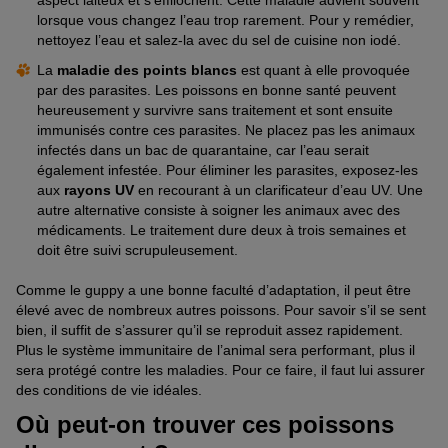
aspect laiteux et s’effilochent. Cette maladie advient souvent
lorsque vous changez l’eau trop rarement. Pour y remédier,
nettoyez l’eau et salez-la avec du sel de cuisine non iodé.
La
maladie des points blancs
est quant à elle provoquée
par des parasites. Les poissons en bonne santé peuvent
heureusement y survivre sans traitement et sont ensuite
immunisés contre ces parasites. Ne placez pas les animaux
infectés dans un bac de quarantaine, car l’eau serait
également infestée. Pour éliminer les parasites, exposez-les
aux
rayons UV
en recourant à un clarificateur d’eau UV. Une
autre alternative consiste à soigner les animaux avec des
médicaments. Le traitement dure deux à trois semaines et
doit être suivi scrupuleusement.
Comme le guppy a une bonne faculté d’adaptation, il peut être
élevé avec de nombreux autres poissons. Pour savoir s’il se sent
bien, il suffit de s’assurer qu’il se reproduit assez rapidement.
Plus le système immunitaire de l’animal sera performant, plus il
sera protégé contre les maladies. Pour ce faire, il faut lui assurer
des conditions de vie idéales.
Où peut-on trouver ces poissons