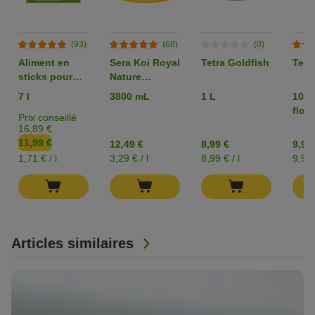
(93)
(68)
(0)
Aliment en
Sera Koi Royal
Tetra Goldfish
Tetr
sticks pour
Nature
poissons
Medium
7 l
3800 mL
1 L
1000
d'étang
floc
Prix conseillé
TetraPond
16,89 €
Sticks
11,99 €
12,49 €
8,99 €
9,99
1,71 € / l
3,29 € / l
8,99 € / l
9,99 
Articles similaires